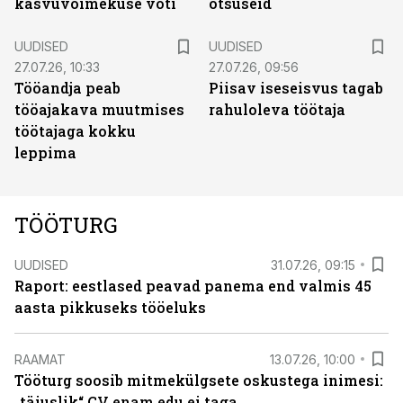
kasvuvõimekuse võti
otsuseid
UUDISED
UUDISED
27.07.26, 10:33
27.07.26, 09:56
Tööandja peab
Piisav iseseisvus tagab
tööajakava muutmises
rahuloleva töötaja
töötajaga kokku
leppima
TÖÖTURG
UUDISED
31.07.26, 09:15
Raport: eestlased peavad panema end valmis 45
aasta pikkuseks tööeluks
RAAMAT
13.07.26, 10:00
Tööturg soosib mitmekülgsete oskustega inimesi:
„täiuslik“ CV enam edu ei taga