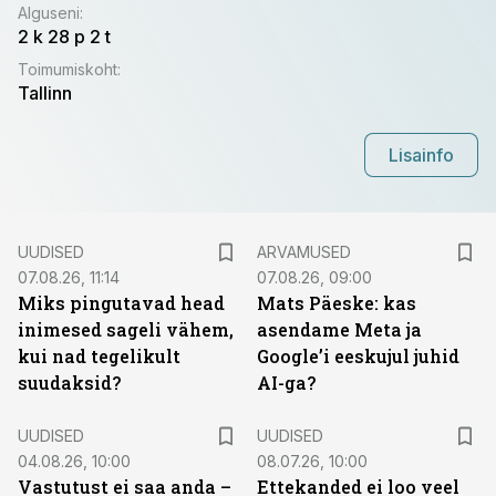
Alguseni
:
2 k 28 p 2 t
Toimumiskoht
:
Tallinn
Lisainfo
UUDISED
ARVAMUSED
07.08.26, 11:14
07.08.26, 09:00
Miks pingutavad head
Mats Päeske: kas
inimesed sageli vähem,
asendame Meta ja
kui nad tegelikult
Google’i eeskujul juhid
suudaksid?
AI-ga?
UUDISED
UUDISED
04.08.26, 10:00
08.07.26, 10:00
Vastutust ei saa anda –
Ettekanded ei loo veel