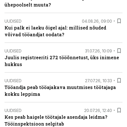
ühepoolselt muuta?
UUDISED
04.08.26, 09:00
Kui palk ei laeku õigel ajal: millised nõuded
võivad tööandjat oodata?
UUDISED
31.07.26, 10:09
Juulis registreeriti 272 tööõnnetust, üks inimene
hukkus
UUDISED
27.07.26, 10:33
Tööandja peab tööajakava muutmises töötajaga
kokku leppima
UUDISED
20.07.26, 12:40
Kes peab haigele töötajale asendaja leidma?
Tööinspektsioon selgitab