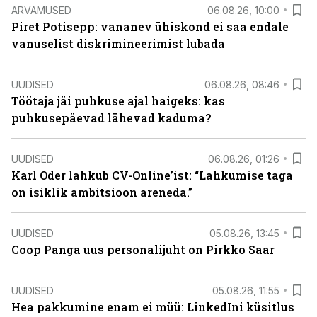
ARVAMUSED
06.08.26, 10:00
Piret Potisepp: vananev ühiskond ei saa endale
vanuselist diskrimineerimist lubada
UUDISED
06.08.26, 08:46
Töötaja jäi puhkuse ajal haigeks: kas
puhkusepäevad lähevad kaduma?
UUDISED
06.08.26, 01:26
Karl Oder lahkub CV-Online’ist: “Lahkumise taga
on isiklik ambitsioon areneda.”
UUDISED
05.08.26, 13:45
Coop Panga uus personalijuht on Pirkko Saar
UUDISED
05.08.26, 11:55
Hea pakkumine enam ei müü: LinkedIni küsitlus