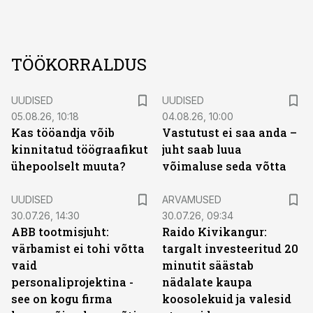
TÖÖKORRALDUS
UUDISED
UUDISED
05.08.26, 10:18
04.08.26, 10:00
Kas tööandja võib
Vastutust ei saa anda –
kinnitatud töögraafikut
juht saab luua
ühepoolselt muuta?
võimaluse seda võtta
UUDISED
ARVAMUSED
30.07.26, 14:30
30.07.26, 09:34
ABB tootmisjuht:
Raido Kivikangur:
värbamist ei tohi võtta
targalt investeeritud 20
vaid
minutit säästab
personaliprojektina -
nädalate kaupa
see on kogu firma
koosolekuid ja valesid