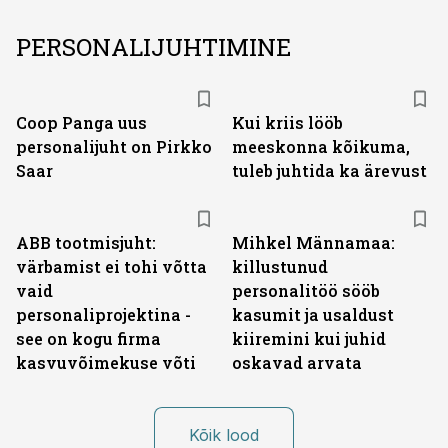
PERSONALIJUHTIMINE
Coop Panga uus
Kui kriis lööb
personalijuht on Pirkko
meeskonna kõikuma,
Saar
tuleb juhtida ka ärevust
ABB tootmisjuht:
Mihkel Männamaa:
värbamist ei tohi võtta
killustunud
vaid
personalitöö sööb
personaliprojektina -
kasumit ja usaldust
see on kogu firma
kiiremini kui juhid
kasvuvõimekuse võti
oskavad arvata
Kõik lood