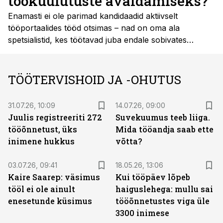
töökuulutuste avaldamiseks?
Enamasti ei ole parimad kandidaadid aktiivselt
tööportaalides tööd otsimas – nad on oma ala
spetsialistid, kes töötavad juba endale sobivates
rollides ja ei külasta igapäevaselt tööotsinguplatvorme.
Seetõttu on nutikas lahendus jõuda nende
professionaalideni seal, kus nad tegelikult tegutsevad
TÖÖTERVISHOID JA -OHUTUS
ja oma valdkonna infot ammutavad.
31.07.26, 10:09
14.07.26, 09:00
Juulis registreeriti 272
Suvekuumus teeb liiga.
tööõnnetust, üks
Mida tööandja saab ette
inimene hukkus
võtta?
03.07.26, 09:41
18.05.26, 13:06
Kaire Saarep: väsimus
Kui tööpäev lõpeb
tööl ei ole ainult
haiguslehega: mullu sai
enesetunde küsimus
tööõnnetustes viga üle
3300 inimese