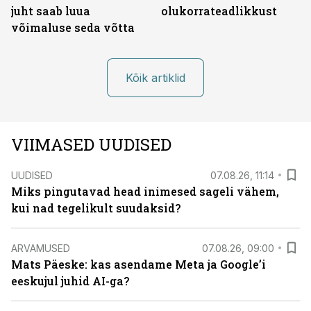
juht saab luua
olukorrateadlikkust
võimaluse seda võtta
Kõik artiklid
VIIMASED UUDISED
UUDISED
07.08.26, 11:14
Miks pingutavad head inimesed sageli vähem,
kui nad tegelikult suudaksid?
ARVAMUSED
07.08.26, 09:00
Mats Päeske: kas asendame Meta ja Google’i
eeskujul juhid AI-ga?