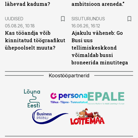
lähevad kaduma?
ambitsioon areneda.”
ST
UUDISED
SISUTURUNDUS
05.08.26, 10:18
16.06.26, 16:12
Kas tööandja võib
Ajakulu väheneb: Go
kinnitatud töögraafikut
Busi uus
ühepoolselt muuta?
tellimiskeskkond
võimaldab bussi
broneerida minutitega
Koostööpartnerid