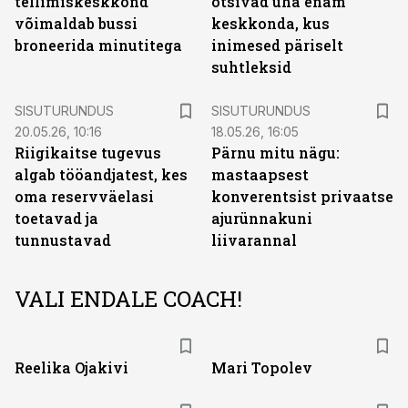
tellimiskeskkond
otsivad üha enam
võimaldab bussi
keskkonda, kus
broneerida minutitega
inimesed päriselt
suhtleksid
ST
ST
SISUTURUNDUS
SISUTURUNDUS
20.05.26, 10:16
18.05.26, 16:05
Riigikaitse tugevus
Pärnu mitu nägu:
algab tööandjatest, kes
mastaapsest
oma reservväelasi
konverentsist privaatse
toetavad ja
ajurünnakuni
tunnustavad
liivarannal
VALI ENDALE COACH!
Reelika Ojakivi
Mari Topolev