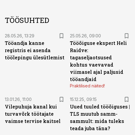
TÖÖSUHTED
28.05.26, 13:29
25.05.26, 09:00
Tööandja kanne
Tööõiguse ekspert Heli
registris ei asenda
Raidve:
töölepingu ülesütlemist
tagaseljaotsused
kohtus vaevavad
viimasel ajal paljusid
tööandjaid
Praktilised näited!
13.01.26, 11:00
15.12.25, 09:15
Vilepuhuja kanal kui
Uued tuuled tööõiguses |
turvavõrk töötajate
TLS muutub samm-
vaimse tervise kaitsel
sammult: mida tuleks
teada juba täna?