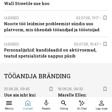
Wall Streetile uue hoo
UUDISED
02.07.26, 11:17
Noorte töö leidmise probleemist sündis uus
platvorm, mis ühendab tööandjad ja tööotsijad
UUDISED
02.07.26, 10:47
Personalijuhid: kandidaadid on aktiivsemad,
teatud spetsialistide nappus püsib
TÖÖANDJA BRÄNDING
25.06.26, 09:45
16.06.26, 09:32
Uue aja juht kui
Marelle Ellen:
turunduskanal: hea
kandidaadid usaldavad
maine ei teki
töötajaid rohkem kui
Menüü
Uudised
Raadio
Otsing
AI Chat
Logi sisse