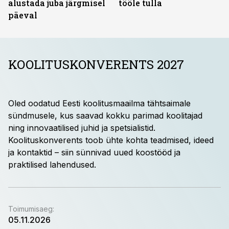
alustada juba järgmisel
tööle tulla
päeval
KOOLITUSKONVERENTS 2027
Oled oodatud Eesti koolitusmaailma tähtsaimale
sündmusele, kus saavad kokku parimad koolitajad
ning innovaatilised juhid ja spetsialistid.
Koolituskonverents toob ühte kohta teadmised, ideed
ja kontaktid – siin sünnivad uued koostööd ja
praktilised lahendused.
Toimumisaeg
:
05.11.2026