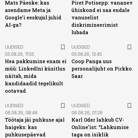
Mats Päeske: kas
Piret Potisepp: vananev
asendame Meta ja
ühiskond ei saa endale
Google’i eeskujul juhid
vanuselist
AI-ga?
diskrimineerimist
lubada
UUDISED
UUDISED
05.08.26, 11:55
05.08.26, 13:45
Hea pakkumine enam ei
Coop Panga uus
müü: LinkedIni küsitlus
personalijuht on Pirkko
näitab, mida
Saar
kandidaadid tegelikult
ootavad
UUDISED
UUDISED
06.08.26, 08:46
06.08.26, 01:26
Töötaja jäi puhkuse ajal
Karl Oder lahkub CV-
haigeks: kas
Online’ist: “Lahkumise
puhkusepäevad
taga on isiklik