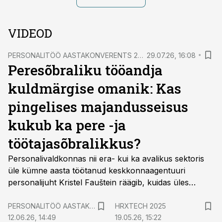
VIDEOD
PERSONALITÖÖ AASTAKONVERENTS 2026
29.07.26, 16:08
Peresõbraliku tööandja
kuldmärgise omanik: Kas
pingelises majandusseisus
kukub ka pere -ja
töötajasõbralikkus?
Personalivaldkonnas nii era- kui ka avalikus sektoris
üle kümne aasta töötanud keskkonnaagentuuri
personalijuht Kristel Fauštein räägib, kuidas üles
ehitada töötajakogemust toetavaid protsesse ja
kaasaegseid personalipraktikaid.
PERSONALITÖÖ AASTAKONVERENTS 2025
HRXTECH 2025
12.06.26, 14:49
19.05.26, 15:22