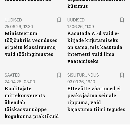
küsimus
UUDISED
UUDISED
25.06.26, 12:30
17.06.26, 11:09
Ministeerium:
Kasutada AI-d vaid e-
tööjõukriis veonduses
kirjade kirjutamiseks
ei peitu klassiruumis,
on sama, mis kasutada
vaid töötingimustes
internetti vaid ilma
vaatamiseks
ST
SAATED
SISUTURUNDUS
24.04.26, 08:00
03.03.26, 16:10
Koolitajate
Ettevõtte väärtused ei
mittekonverents
peaks jääma seinale
ühendab
rippuma, vaid
täiskasvanuõppe
kajastuma tiimi tegudes
kogukonna praktikuid