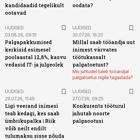
kandidaadid tegelikult
oodata?
ootavad
UUDISED
UUDISED
03.08.26, 09:10
30.07.26, 16:20
Palgapakkumised
Millal saab tööandja uut
kerkisid esimesel
inimest värvates
poolaastal 12,8%, kasvu
töötukassalt
vedasid IT- ja julgeolek
palgatoetust?
Mis juhtudel tuleb tööandjal
palgatoetus riigile tagastada?
UUDISED
UUDISED
29.07.26, 11:49
27.07.26, 09:25
Ligi veerand inimesi
Konkurents tööturul
teab kedagi, kes saab
jahutab noorte
ümbrikupalka | Riik
palgaootusi
võib neilt endilt
tulumaksu sisse nõuda