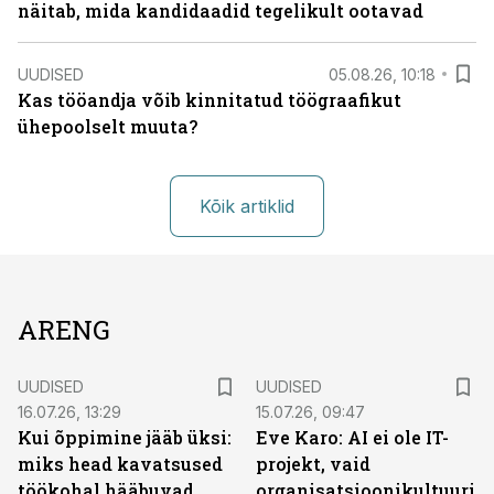
näitab, mida kandidaadid tegelikult ootavad
UUDISED
05.08.26, 10:18
Kas tööandja võib kinnitatud töögraafikut
ühepoolselt muuta?
Kõik artiklid
ARENG
UUDISED
UUDISED
16.07.26, 13:29
15.07.26, 09:47
Kui õppimine jääb üksi:
Eve Karo: AI ei ole IT-
miks head kavatsused
projekt, vaid
töökohal hääbuvad
organisatsioonikultuuri