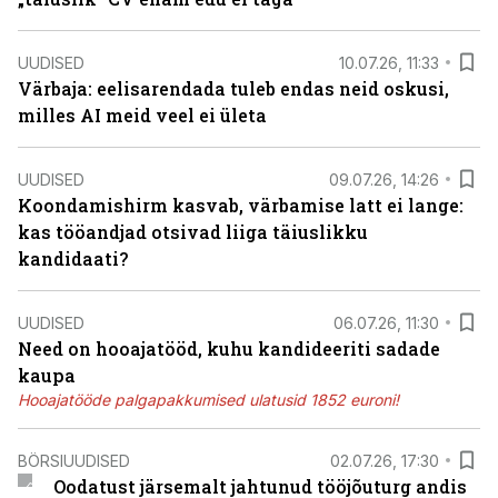
UUDISED
10.07.26, 11:33
Värbaja: eelisarendada tuleb endas neid oskusi,
milles AI meid veel ei ületa
UUDISED
09.07.26, 14:26
Koondamishirm kasvab, värbamise latt ei lange:
kas tööandjad otsivad liiga täiuslikku
kandidaati?
UUDISED
06.07.26, 11:30
Need on hooajatööd, kuhu kandideeriti sadade
kaupa
Hooajatööde palgapakkumised ulatusid 1852 euroni!
BÖRSIUUDISED
02.07.26, 17:30
Oodatust järsemalt jahtunud tööjõuturg andis