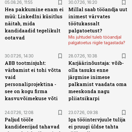
05.08.26, 11:55
30.07.26, 16:20
Hea pakkumine enam ei
Millal saab tööandja uut
müü: LinkedIni küsitlus
inimest värvates
näitab, mida
töötukassalt
kandidaadid tegelikult
palgatoetust?
ootavad
Mis juhtudel tuleb tööandjal
palgatoetus riigile tagastada?
30.07.26, 14:30
28.07.26, 10:38
ABB tootmisjuht:
Karjäärinõustaja: võib-
värbamist ei tohi võtta
olla tasuks enne
vaid
järgmise inimese
personaliprojektina -
palkamist vaadata oma
see on kogu firma
meeskonda nagu
kasvuvõimekuse võti
pliiatsikarpi
24.07.26, 12:08
23.07.26, 09:38
Paljud tööle
Iga tööintervjuule tulija
kandideerijad tahavad
ei pruugi üldse tahta