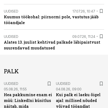
UUDISED
17.07.26, 10:47
Kuumus töökohal: piirnormi pole, vastutus jääb
tööandjale
UUDISED
09.07.26, 11:24
Alates 13. juulist kehtivad palkade läbipaistvust
suurendavad muudatused
PALK
UUDISED
UUDISED
05.08.26, 11:55
04.08.26, 09:00
Hea pakkumine enam ei
Kui palk ei laeku õigel
müü: LinkedIni küsitlus
ajal: millised nõuded
näitab, mida
võivad tööandjat