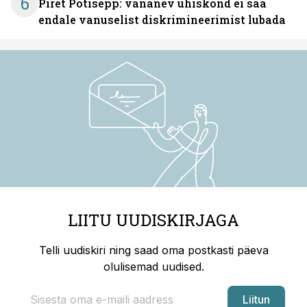
6
Piret Potisepp: vananev ühiskond ei saa
endale vanuselist diskrimineerimist lubada
LIITU UUDISKIRJAGA
Telli uudiskiri ning saad oma postkasti päeva
olulisemad uudised.
Liitun