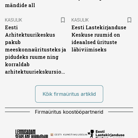
mändide all
ST
ST
KASULIK
KASULIK
Eesti
Eesti Lastekirjanduse
Arhitektuurikeskus
Keskuse ruumid on
pakub
ideaalsed ürituste
meeskonnaüritusteks ja
läbiviimiseks
pidudeks ruume ning
korraldab
arhitektuuriekskursioone
Kõik firmaüritus artiklid
Firmaüritus koostööpartnerid