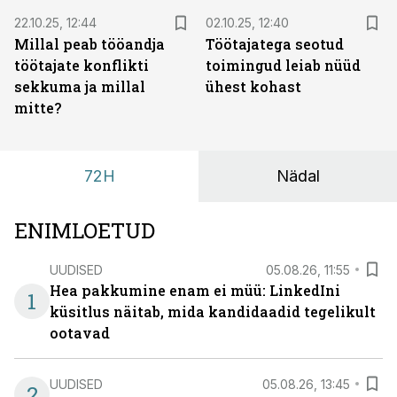
22.10.25, 12:44
02.10.25, 12:40
Millal peab tööandja
Töötajatega seotud
töötajate konflikti
toimingud leiab nüüd
sekkuma ja millal
ühest kohast
mitte?
72H
Nädal
ENIMLOETUD
UUDISED
05.08.26, 11:55
Hea pakkumine enam ei müü: LinkedIni
1
küsitlus näitab, mida kandidaadid tegelikult
ootavad
UUDISED
05.08.26, 13:45
2