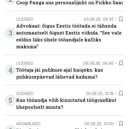
Coop Panga uus personalijuht on Pirkko Saar
UUDISED
03.08.26, 08:45
Advokaat: õigus Eestis töötada ei tähenda
3
automaatselt õigust Eestis viibida. “See vale
eeldus läks ühele tööandjale kalliks
maksma”
UUDISED
06.08.26, 08:46
4
Töötaja jäi puhkuse ajal haigeks: kas
puhkusepäevad lähevad kaduma?
UUDISED
05.08.26, 10:18
5
Kas tööandja võib kinnitatud töögraafikut
ühepoolselt muuta?
ARVAMUSED
06.08.26, 10:00