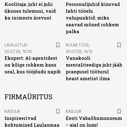
Koolitaja: juht ei juhi
Personalijuhid kisuvad
üksnes tulemusi, vaid
lahti tööelu
ka inimeste ärevust
valupunktid: miks
saavad mõned rohkem
palka
PRO
LAVAJUTUD
KUUM TOOL
20.07.26, 15:30
20.07.26, 14:13
Ekspert: AI-agentidest
Vanakooli
on kõige rohkem kasu
mentaliteediga juht jääb
seal, kus tööjõudu napib
praegusel tööturul
heast ametist ilma
FIRMAÜRITUS
ST
ST
KASULIK
KASULIK
Inspireerivad
Eesti Vabaõhumuuseum
kohtumised Laulasmaa
– ajal on lugu!