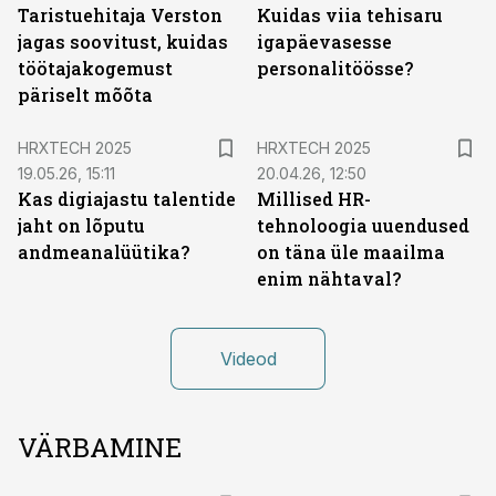
Taristuehitaja Verston
Kuidas viia tehisaru
jagas soovitust, kuidas
igapäevasesse
töötajakogemust
personalitöösse?
päriselt mõõta
HRXTECH 2025
HRXTECH 2025
19.05.26, 15:11
20.04.26, 12:50
Kas digiajastu talentide
Millised HR-
jaht on lõputu
tehnoloogia uuendused
andmeanalüütika?
on täna üle maailma
enim nähtaval?
Videod
VÄRBAMINE