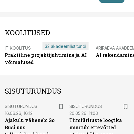
KOOLITUSED
32 akadeemilist tundi
IT KOOLITUS
ÄRIPÄEVA AKADEE
Praktiline projektijuhtimine ja AI
AI rakendamin
võimalused
SISUTURUNDUS
ST
ST
SISUTURUNDUS
SISUTURUNDUS
16.06.26, 16:12
20.05.26, 11:00
Ajakulu väheneb: Go
Tiimiürituste loogika
Busi uus
muutub: ettevõtted