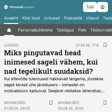
Telli
Avaleht
Kõik lood
Üritused
Podcastid
Videod
Teab
Personalijuhtimine
Tööõigus
Palk
Töökorrald
UUDISED
07.08.26, 11:14
Miks pingutavad head
inimesed sageli vähem, kui
nad tegelikult suudaksid?
Kui ettevõtte tulemused hakkavad langema, jõutakse
sageli kiiresti ühe järelduseni – inimestel on
motivatsioon kadunud. Seejärel otsitakse lahendusi:
muudetakse boonussüsteemi, korraldatakse
meeskonnapäev, kutsutakse inspireeriv esineja või
ARVAMUSED
ARVAMUSED
saadetakse inimesed järgmisele koolitusele.
07.08.26, 09:00
06.08.26, 10:00