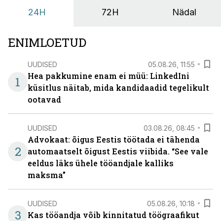
24H
72H
Nädal
ENIMLOETUD
UUDISED
05.08.26, 11:55
Hea pakkumine enam ei müü: LinkedIni
1
küsitlus näitab, mida kandidaadid tegelikult
ootavad
UUDISED
03.08.26, 08:45
Advokaat: õigus Eestis töötada ei tähenda
2
automaatselt õigust Eestis viibida. “See vale
eeldus läks ühele tööandjale kalliks
maksma”
UUDISED
05.08.26, 10:18
3
Kas tööandja võib kinnitatud töögraafikut