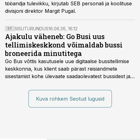
tööandja tulevikku, kirjutab SEB personali ja koolituse
divisjoni direktor Margit Pugal.
SISUTURUNDUS
16.06.26, 16:12
ST
Ajakulu väheneb: Go Busi uus
tellimiskeskkond võimaldab bussi
broneerida minutitega
Go Bus võttis kasutusele uue digitaalse bussitellimise
keskkonna, kus klient saab pärast reisiandmete
sisestamist kohe ülevaate saadaolevatest bussidest ja
esialgsest hinnast. Nii saab transpordi planeerimisega
kiiresti edasi liikuda hinnapakkumist ootamata.
Kuva rohkem Seotud lugusid