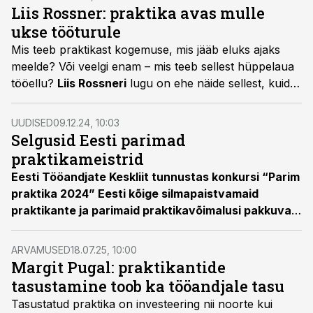
päriselt proovile pandud, enesekindlus kasvab ja
Liis Rossner: praktika avas mulle
avaneb uks tööellu.
ukse tööturule
Mis teeb praktikast kogemuse, mis jääb eluks ajaks
meelde? Või veelgi enam – mis teeb sellest hüppelaua
tööellu?
Liis Rossneri
lugu on ehe näide sellest, kuidas
hästi korraldatud praktika võib noorele spetsialistile
tähendada palju enamat kui lihtsalt ainepunktide
UUDISED
09.12.24, 10:03
kogumist.
Selgusid Eesti parimad
praktikameistrid
Eesti Tööandjate Keskliit tunnustas konkursi “Parim
praktika 2024” Eesti kõige silmapaistvamaid
praktikante ja parimaid praktikavõimalusi pakkuvaid
ettevõtteid.
ARVAMUSED
18.07.25, 10:00
Margit Pugal: praktikantide
tasustamine toob ka tööandjale tasu
Tasustatud praktika on investeering nii noorte kui