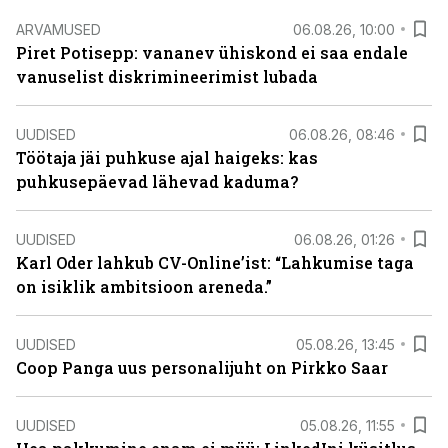
ARVAMUSED
06.08.26, 10:00
Piret Potisepp: vananev ühiskond ei saa endale
vanuselist diskrimineerimist lubada
UUDISED
06.08.26, 08:46
Töötaja jäi puhkuse ajal haigeks: kas
puhkusepäevad lähevad kaduma?
UUDISED
06.08.26, 01:26
Karl Oder lahkub CV-Online’ist: “Lahkumise taga
on isiklik ambitsioon areneda.”
UUDISED
05.08.26, 13:45
Coop Panga uus personalijuht on Pirkko Saar
UUDISED
05.08.26, 11:55