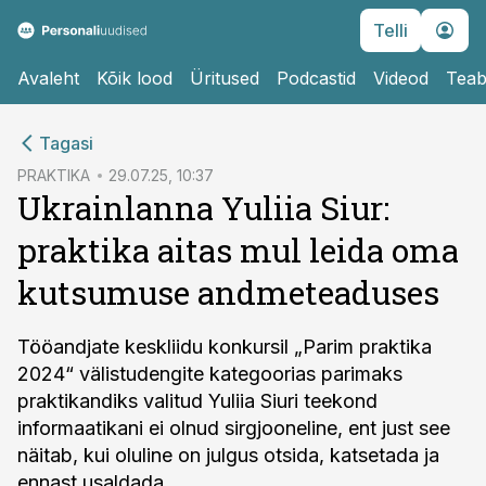
Telli
Avaleht
Kõik lood
Üritused
Podcastid
Videod
Teab
cebook
Tagasi
Twitter)
PRAKTIKA
29.07.25, 10:37
Ukrainlanna Yuliia Siur:
kedIn
praktika aitas mul leida oma
ail
kutsumuse andmeteaduses
k
Tööandjate keskliidu konkursil „Parim praktika
2024“ välistudengite kategoorias parimaks
praktikandiks valitud Yuliia Siuri teekond
informaatikani ei olnud sirgjooneline, ent just see
näitab, kui oluline on julgus otsida, katsetada ja
ennast usaldada.