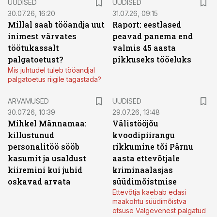
UUDISED
UUDISED
30.07.26, 16:20
31.07.26, 09:15
Millal saab tööandja uut
Raport: eestlased
inimest värvates
peavad panema end
töötukassalt
valmis 45 aasta
palgatoetust?
pikkuseks tööeluks
Mis juhtudel tuleb tööandjal
palgatoetus riigile tagastada?
ARVAMUSED
UUDISED
30.07.26, 10:39
29.07.26, 13:48
Mihkel Männamaa:
Välistööjõu
killustunud
kvoodipiirangu
personalitöö sööb
rikkumine tõi Pärnu
kasumit ja usaldust
aasta ettevõtjale
kiiremini kui juhid
kriminaalasjas
oskavad arvata
süüdimõistmise
Ettevõtja kaebab edasi
maakohtu süüdimõistva
otsuse Valgevenest palgatud