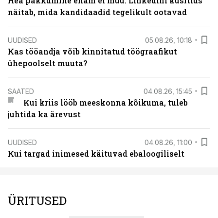
Hea pakkumine enam ei müü: LinkedIni küsitlus
näitab, mida kandidaadid tegelikult ootavad
UUDISED
05.08.26, 10:18
Kas tööandja võib kinnitatud töögraafikut
ühepoolselt muuta?
SAATED
04.08.26, 15:45
Kui kriis lööb meeskonna kõikuma, tuleb
juhtida ka ärevust
UUDISED
04.08.26, 11:00
Kui targad inimesed käituvad ebaloogiliselt
ÜRITUSED