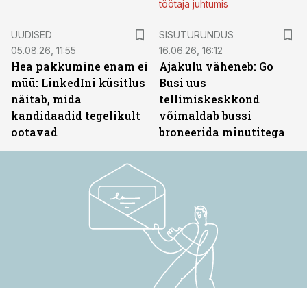
töötaja juhtumis
ST
UUDISED
SISUTURUNDUS
05.08.26, 11:55
16.06.26, 16:12
Hea pakkumine enam ei
Ajakulu väheneb: Go
müü: LinkedIni küsitlus
Busi uus
näitab, mida
tellimiskeskkond
kandidaadid tegelikult
võimaldab bussi
ootavad
broneerida minutitega