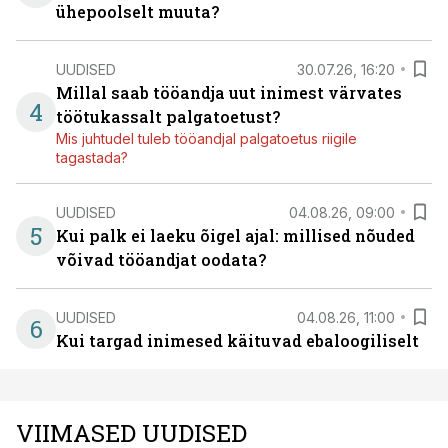
ühepoolselt muuta?
UUDISED
30.07.26, 16:20
Millal saab tööandja uut inimest värvates
4
töötukassalt palgatoetust?
Mis juhtudel tuleb tööandjal palgatoetus riigile
tagastada?
UUDISED
04.08.26, 09:00
5
Kui palk ei laeku õigel ajal: millised nõuded
võivad tööandjat oodata?
UUDISED
04.08.26, 11:00
6
Kui targad inimesed käituvad ebaloogiliselt
VIIMASED UUDISED