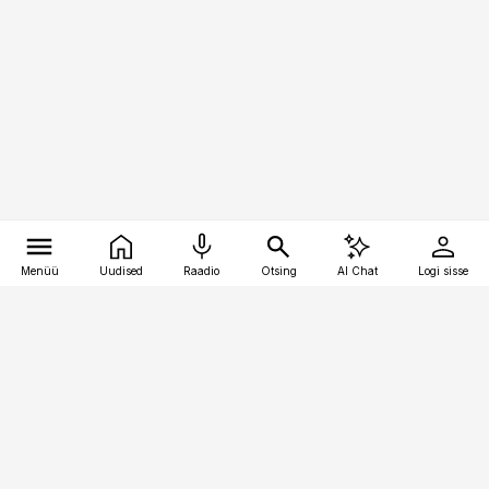
Menüü
Uudised
Raadio
Otsing
AI Chat
Logi sisse
Vana-Lõuna 39/1, 19094 Tallinn
(+372) 667 0111
personaliuudised@personaliuudised.ee