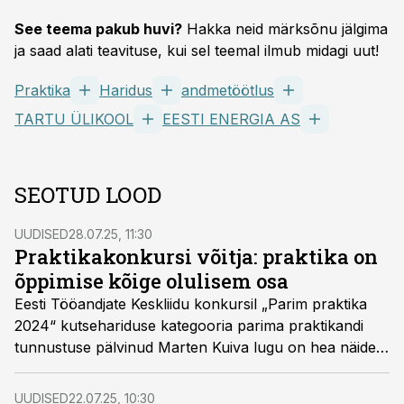
See teema pakub huvi?
Hakka neid märksõnu jälgima
ja saad alati teavituse, kui sel teemal ilmub midagi uut!
Praktika
Haridus
andmetöötlus
TARTU ÜLIKOOL
EESTI ENERGIA AS
SEOTUD LOOD
UUDISED
28.07.25, 11:30
Praktikakonkursi võitja: praktika on
õppimise kõige olulisem osa
Eesti Tööandjate Keskliidu konkursil „Parim praktika
2024“ kutsehariduse kategooria parima praktikandi
tunnustuse pälvinud Marten Kuiva lugu on hea näide
sellest, kuidas esimene erialane praktika võib kujuneda
noorele pöördepunktiks – kohaks, kus õpitu saab
UUDISED
22.07.25, 10:30