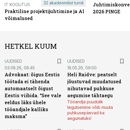
32 akadeemilist tundi
Juhtimiskonve
IT KOOLITUS
Praktiline projektijuhtimine ja AI
2026 PINGE
võimalused
HETKEL KUUM
UUDISED
UUDISED
03.08.26, 08:45
18.05.26, 09:00
Advokaat: õigus Eestis
Heli Raidve: peatselt
töötada ei tähenda
jõustuvad muudatused
automaatselt õigust
nihutavad puhkuse
Eestis viibida. “See vale
aegumise tähtaegu
eeldus läks ühele
Tööandja puudulik
tegutsemine võib muuta
tööandjale kalliks
puhkusepäevad ka
maksma”
aegumatuks!