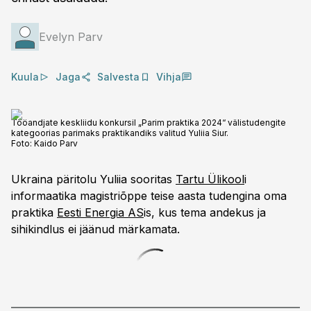
Evelyn Parv
Kuula
Jaga
Salvesta
Vihja
Tööandjate keskliidu konkursil „Parim praktika 2024“ välistudengite
kategoorias parimaks praktikandiks valitud Yuliia Siur.
Foto:
Kaido Parv
Ukraina päritolu Yuliia sooritas
Tartu Ülikool
i
informaatika magistriõppe teise aasta tudengina oma
praktika
Eesti Energia AS
is, kus tema andekus ja
sihikindlus ei jäänud märkamata.