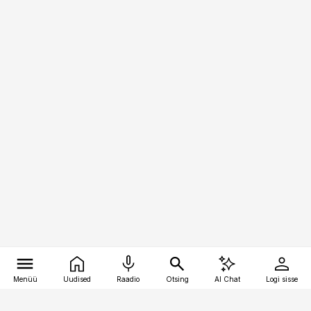
Menüü
Uudised
Raadio
Otsing
AI Chat
Logi sisse