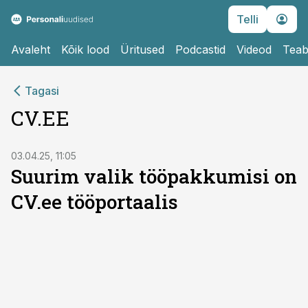
Telli
Avaleht
Kõik lood
Üritused
Podcastid
Videod
Teab
Tagasi
CV.EE
ST
03.04.25, 11:05
Suurim valik tööpakkumisi on
CV.ee tööportaalis