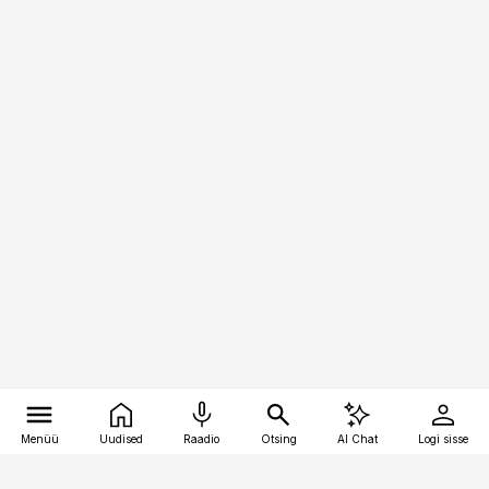
Menüü
Uudised
Raadio
Otsing
AI Chat
Logi sisse