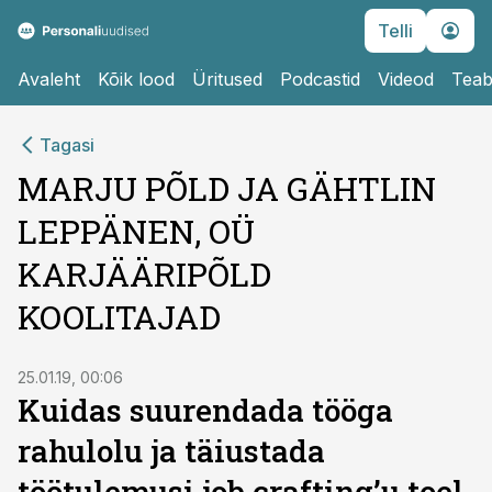
Telli
Avaleht
Kõik lood
Üritused
Podcastid
Videod
Teab
Tagasi
MARJU PÕLD JA GÄHTLIN
LEPPÄNEN, OÜ
KARJÄÄRIPÕLD
KOOLITAJAD
25.01.19, 00:06
Kuidas suurendada tööga
rahulolu ja täiustada
töötulemusi job crafting’u toel