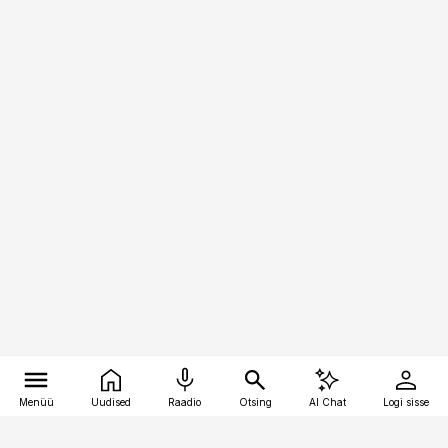
Menüü
Uudised
Raadio
Otsing
AI Chat
Logi sisse