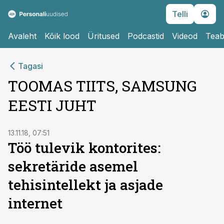
Telli
Avaleht
Kõik lood
Üritused
Podcastid
Videod
Teab
Tagasi
TOOMAS TIITS, SAMSUNG
EESTI JUHT
13.11.18, 07:51
Töö tulevik kontorites:
sekretäride asemel
tehisintellekt ja asjade
internet