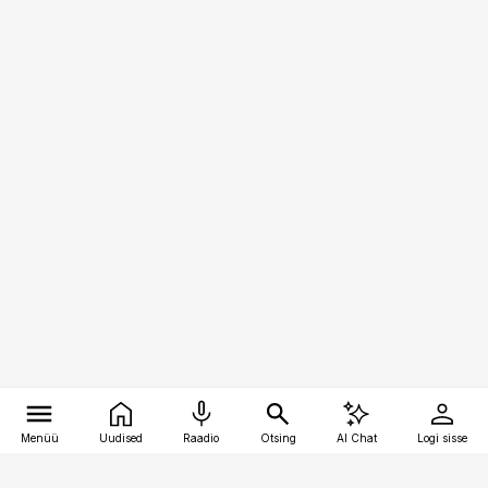
Menüü
Uudised
Raadio
Otsing
AI Chat
Logi sisse