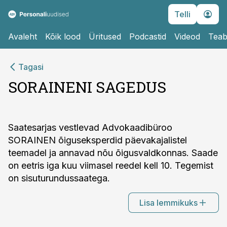
Telli
Avaleht
Kõik lood
Üritused
Podcastid
Videod
Teab
Tagasi
SORAINENI SAGEDUS
Saatesarjas vestlevad Advokaadibüroo
SORAINEN õiguseksperdid päevakajalistel
teemadel ja annavad nõu õigusvaldkonnas. Saade
on eetris iga kuu viimasel reedel kell 10. Tegemist
on sisuturundussaatega.
Lisa lemmikuks