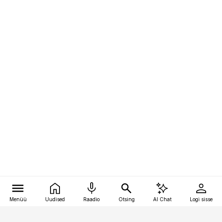
Menüü
Uudised
Raadio
Otsing
AI Chat
Logi sisse