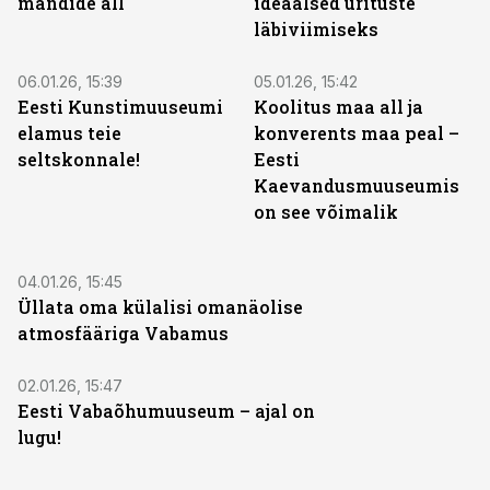
mändide all
ideaalsed ürituste
läbiviimiseks
ST
ST
06.01.26, 15:39
05.01.26, 15:42
Eesti Kunstimuuseumi
Koolitus maa all ja
elamus teie
konverents maa peal –
seltskonnale!
Eesti
Kaevandusmuuseumis
on see võimalik
ST
04.01.26, 15:45
Üllata oma külalisi omanäolise
atmosfääriga Vabamus
ST
02.01.26, 15:47
Eesti Vabaõhumuuseum – ajal on
lugu!