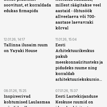
soovitust, et korraldada
millest räägitakse veel
edukas firmapidu
aastaid - õhtusöök
allveelaeva või 700-
aastase laevavraki
kõrval
ST
12.01.26, 14:17
11.01.26, 15:04
Tallinna ilusaim ruum
Eesti
on Yayaki House
Arhitektuurikeskus
pakub
meeskonnaüritusteks ja
pidudeks ruume ning
korraldab
arhitektuuriekskursioone
ST
ST
08.01.26, 15:25
07.01.26, 15:37
Inspireerivad
Eesti Lastekirjanduse
kohtumised Laulasmaa
Keskuse ruumid on