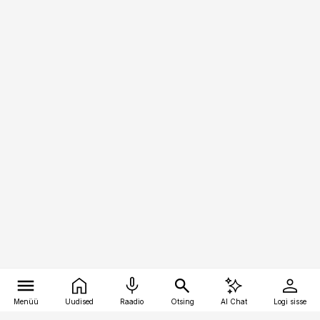
Menüü
Uudised
Raadio
Otsing
AI Chat
Logi sisse