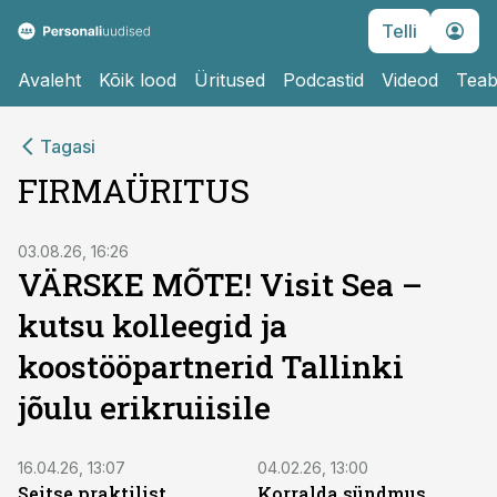
Telli
Avaleht
Kõik lood
Üritused
Podcastid
Videod
Teab
Tagasi
FIRMAÜRITUS
ST
03.08.26, 16:26
VÄRSKE MÕTE! Visit Sea –
kutsu kolleegid ja
koostööpartnerid Tallinki
jõulu erikruiisile
ST
ST
16.04.26, 13:07
04.02.26, 13:00
Seitse praktilist
Korralda sündmus,