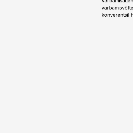
Värbamisagent
värbamisvõtte
konverentsil