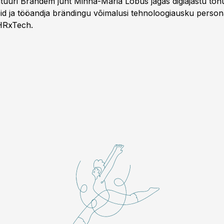
uuri Brandem juht Minna-Maria Lõbus jagas digiajastu tõ
id ja tööandja brändingu võimalusi tehnoloogiausku persona
 HRxTech.