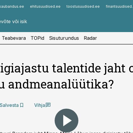
kaubandus.ee
ehitusuudised.ee
toostusuudised.ee
finantsuudised
Infopank
Radar
Teabevara
TOPid
Sisuturundus
Radar
igiajastu talentide jaht 
tu andmeanalüütika?
Salvesta
Vihja