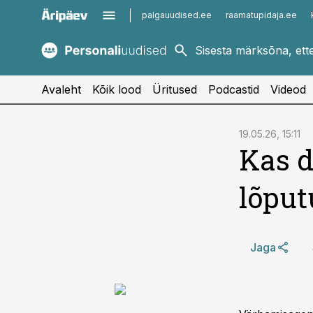
palgauudised.ee
raamatupidaja.ee
kaubandus.ee
imelineajalugu.ee
kinnisvarauudised.ee
imelineteadus.ee
Avaleht
Kõik lood
Üritused
Podcastid
Videod
cebook
19.05.26, 15:11
Kas d
Twitter)
kedIn
lõpu
ail
k
Jaga