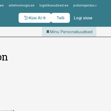
Iseteenindus
.ee
aritehnoloogia.ee
logistikauudised.ee
pollumajandus.ee
kinn
Telli Personaliuudised
Küsi AI-lt
Telli
Logi sisse
Minu Personaliuudised
on