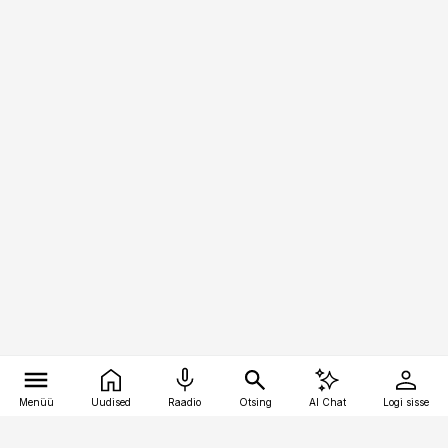
Menüü
Uudised
Raadio
Otsing
AI Chat
Logi sisse