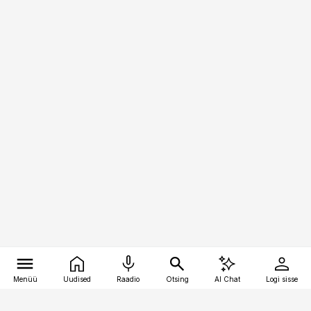
Menüü
Uudised
Raadio
Otsing
AI Chat
Logi sisse