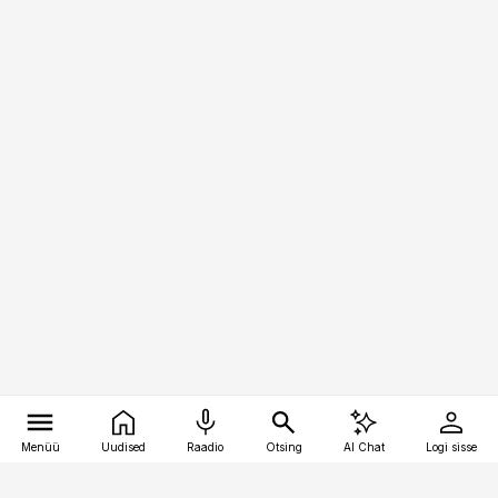
Menüü
Uudised
Raadio
Otsing
AI Chat
Logi sisse