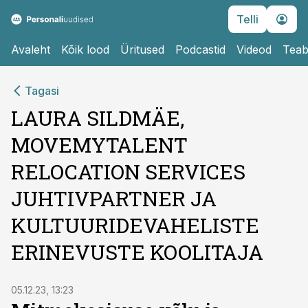
Telli
Avaleht
Kõik lood
Üritused
Podcastid
Videod
Teab
Tagasi
LAURA SILDMÄE,
MOVEMYTALENT
RELOCATION SERVICES
JUHTIVPARTNER JA
KULTUURIDEVAHELISTE
ERINEVUSTE KOOLITAJA
05.12.23, 13:23