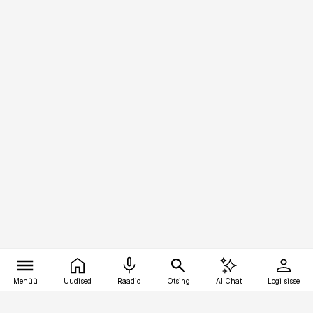
Menüü
Uudised
Raadio
Otsing
AI Chat
Logi sisse