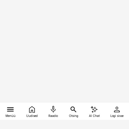
Menüü
Uudised
Raadio
Otsing
AI Chat
Logi sisse