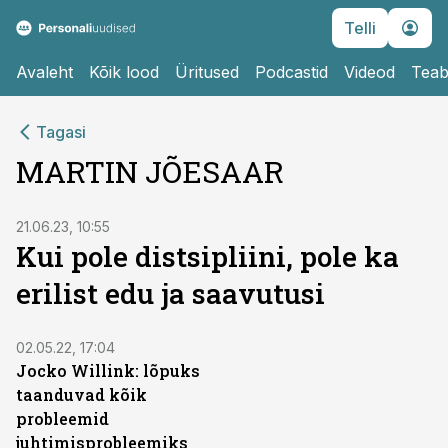
Telli
Avaleht
Kõik lood
Üritused
Podcastid
Videod
Teab
Tagasi
MARTIN JÕESAAR
21.06.23, 10:55
Kui pole distsipliini, pole ka
erilist edu ja saavutusi
02.05.22, 17:04
Jocko Willink: lõpuks
taanduvad kõik
probleemid
juhtimisprobleemiks