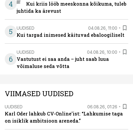
4
Kui kriis lööb meeskonna kõikuma, tuleb
juhtida ka ärevust
UUDISED
04.08.26, 11:00
5
Kui targad inimesed käituvad ebaloogiliselt
UUDISED
04.08.26, 10:00
6
Vastutust ei saa anda – juht saab luua
võimaluse seda võtta
VIIMASED UUDISED
UUDISED
06.08.26, 01:26
Karl Oder lahkub CV-Online’ist: “Lahkumise taga
on isiklik ambitsioon areneda.”