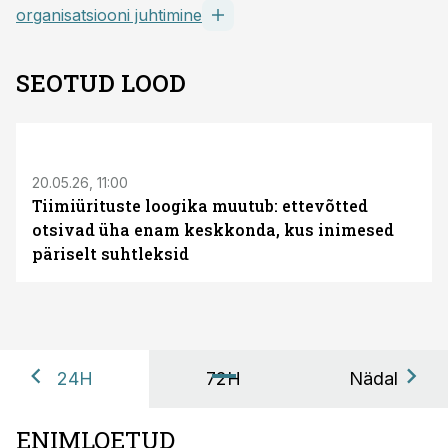
organisatsiooni juhtimine
SEOTUD LOOD
ST
20.05.26, 11:00
Tiimiürituste loogika muutub: ettevõtted
otsivad üha enam keskkonda, kus inimesed
päriselt suhtleksid
24H
72H
Nädal
ENIMLOETUD