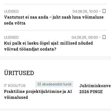
UUDISED
04.08.26, 10:00
Vastutust ei saa anda – juht saab luua võimaluse
seda võtta
UUDISED
04.08.26, 09:00
Kui palk ei laeku õigel ajal: millised nõuded
võivad tööandjat oodata?
ÜRITUSED
32 akadeemilist tundi
Juhtimiskonve
IT KOOLITUS
Praktiline projektijuhtimine ja AI
2026 PINGE
võimalused