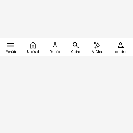
Menüü
Uudised
Raadio
Otsing
AI Chat
Logi sisse
Vana-Lõuna 39/1, 19094 Tallinn
(+372) 667 0111
personaliuudised@personaliuudised.ee
Telli
Reklaam
Firmast