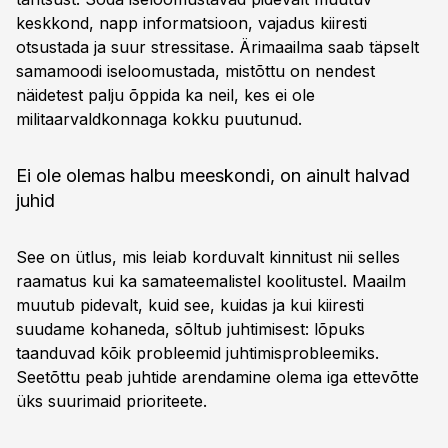
keskkond, napp informatsioon, vajadus kiiresti
otsustada ja suur stressitase. Ärimaailma saab täpselt
samamoodi iseloomustada, mistõttu on nendest
näidetest palju õppida ka neil, kes ei ole
militaarvaldkonnaga kokku puutunud.
Ei ole olemas halbu meeskondi, on ainult halvad
juhid
See on ütlus, mis leiab korduvalt kinnitust nii selles
raamatus kui ka samateemalistel koolitustel. Maailm
muutub pidevalt, kuid see, kuidas ja kui kiiresti
suudame kohaneda, sõltub juhtimisest: lõpuks
taanduvad kõik probleemid juhtimisprobleemiks.
Seetõttu peab juhtide arendamine olema iga ettevõtte
üks suurimaid prioriteete.