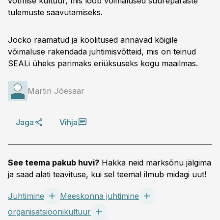
võtmise kultuur, mis loob võimalused suurepäraste
tulemuste saavutamiseks.
Jocko raamatud ja koolitused annavad kõigile
võimaluse rakendada juhtimisvõtteid, mis on teinud
SEALi üheks parimaks eriüksuseks kogu maailmas.
Martin Jõesaar
Jaga
Vihja
See teema pakub huvi?
Hakka neid märksõnu jälgima
ja saad alati teavituse, kui sel teemal ilmub midagi uut!
Juhtimine
Meeskonna juhtimine
organisatsioonikultuur