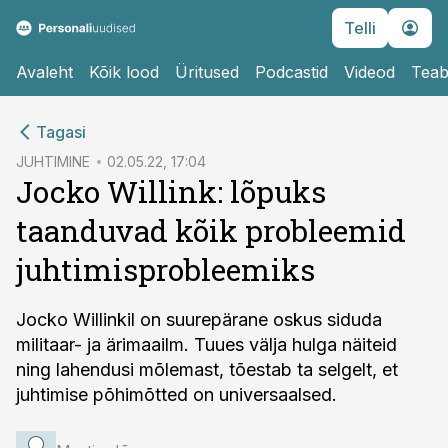
Telli
Avaleht
Kõik lood
Üritused
Podcastid
Videod
Teab
cebook
cebook
Tagasi
Twitter)
Twitter)
JUHTIMINE
02.05.22, 17:04
Jocko Willink: lõpuks
kedIn
kedIn
taanduvad kõik probleemid
ail
ail
juhtimisprobleemiks
k
k
Jocko Willinkil on suurepärane oskus siduda
militaar- ja ärimaailm. Tuues välja hulga näiteid
ning lahendusi mõlemast, tõestab ta selgelt, et
juhtimise põhimõtted on universaalsed.