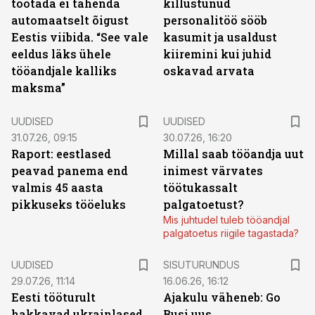
töötada ei tähenda
killustunud
automaatselt õigust
personalitöö sööb
Eestis viibida. “See vale
kasumit ja usaldust
eeldus läks ühele
kiiremini kui juhid
tööandjale kalliks
oskavad arvata
maksma”
UUDISED
UUDISED
31.07.26, 09:15
30.07.26, 16:20
Raport: eestlased
Millal saab tööandja uut
peavad panema end
inimest värvates
valmis 45 aasta
töötukassalt
pikkuseks tööeluks
palgatoetust?
Mis juhtudel tuleb tööandjal
palgatoetus riigile tagastada?
ST
UUDISED
SISUTURUNDUS
29.07.26, 11:14
16.06.26, 16:12
Eesti tööturult
Ajakulu väheneb: Go
hakkavad ukrainlased
Busi uus