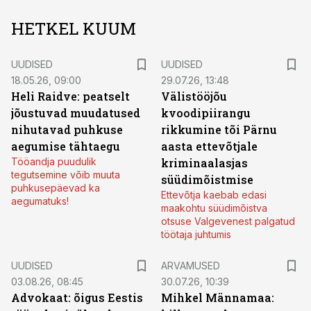
HETKEL KUUM
UUDISED
UUDISED
18.05.26, 09:00
29.07.26, 13:48
Heli Raidve: peatselt
Välistööjõu
jõustuvad muudatused
kvoodipiirangu
nihutavad puhkuse
rikkumine tõi Pärnu
aegumise tähtaegu
aasta ettevõtjale
Tööandja puudulik
kriminaalasjas
tegutsemine võib muuta
süüdimõistmise
puhkusepäevad ka
Ettevõtja kaebab edasi
aegumatuks!
maakohtu süüdimõistva
otsuse Valgevenest palgatud
töötaja juhtumis
UUDISED
ARVAMUSED
03.08.26, 08:45
30.07.26, 10:39
Advokaat: õigus Eestis
Mihkel Männamaa: