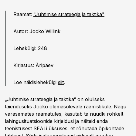
Raamat:
"Juhtimise strateegia ja taktika"
Autor: Jocko Willink
Lehekülgi: 248
Kirjastus: Äripäev
Loe näidislehekülgi
siit
.
„Juhtimise strateegia ja taktika“ on oluliseks
täienduseks Jocko olemasolevale raamistikule. Nagu
varasemates raamatutes, kasutab ta nüüdki rohkelt
lahingusituatsioonide kirjeldusi ja näiteid enda
teenistusest SEALi üksuses, et rõhutada õpikohtade
tähtsust. Sõda iseloomustavad pidevalt muutuv