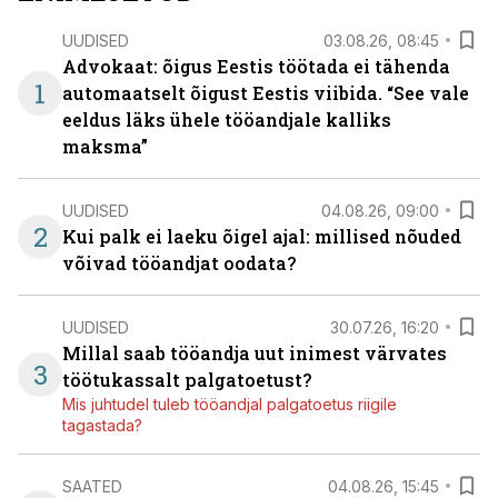
UUDISED
03.08.26, 08:45
Advokaat: õigus Eestis töötada ei tähenda
1
automaatselt õigust Eestis viibida. “See vale
eeldus läks ühele tööandjale kalliks
maksma”
UUDISED
04.08.26, 09:00
2
Kui palk ei laeku õigel ajal: millised nõuded
võivad tööandjat oodata?
UUDISED
30.07.26, 16:20
Millal saab tööandja uut inimest värvates
3
töötukassalt palgatoetust?
Mis juhtudel tuleb tööandjal palgatoetus riigile
tagastada?
SAATED
04.08.26, 15:45