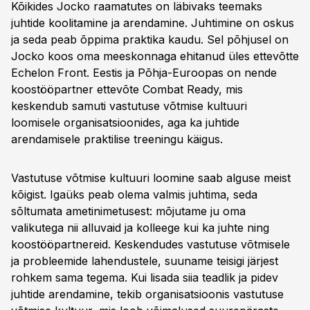
Kõikides Jocko raamatutes on läbivaks teemaks
juhtide koolitamine ja arendamine. Juhtimine on oskus
ja seda peab õppima praktika kaudu. Sel põhjusel on
Jocko koos oma meeskonnaga ehitanud üles ettevõtte
Echelon Front. Eestis ja Põhja-Euroopas on nende
koostööpartner ettevõte Combat Ready, mis
keskendub samuti vastutuse võtmise kultuuri
loomisele organisatsioonides, aga ka juhtide
arendamisele praktilise treeningu käigus.
Vastutuse võtmise kultuuri loomine saab alguse meist
kõigist. Igaüks peab olema valmis juhtima, seda
sõltumata ametinimetusest: mõjutame ju oma
valikutega nii alluvaid ja kolleege kui ka juhte ning
koostööpartnereid. Keskendudes vastutuse võtmisele
ja probleemide lahendustele, suuname teisigi järjest
rohkem sama tegema. Kui lisada siia teadlik ja pidev
juhtide arendamine, tekib organisatsioonis vastutuse