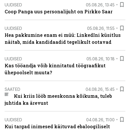
UUDISED
05.08.26, 13:45
Coop Panga uus personalijuht on Pirkko Saar
UUDISED
05.08.26, 11:55
Hea pakkumine enam ei müü: LinkedIni küsitlus
näitab, mida kandidaadid tegelikult ootavad
UUDISED
05.08.26, 10:18
Kas tööandja võib kinnitatud töögraafikut
ühepoolselt muuta?
SAATED
04.08.26, 15:45
Kui kriis lööb meeskonna kõikuma, tuleb
juhtida ka ärevust
UUDISED
04.08.26, 11:00
Kui targad inimesed käituvad ebaloogiliselt