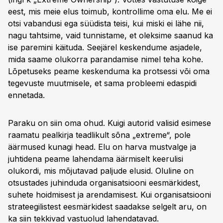
eest, mis meie elus toimub, kontrollime oma elu. Me ei
otsi vabandusi ega süüdista teisi, kui miski ei lähe nii,
nagu tahtsime, vaid tunnistame, et oleksime saanud ka
ise paremini käituda. Seejärel keskendume asjadele,
mida saame olukorra parandamise nimel teha kohe.
Lõpetuseks peame keskenduma ka protsessi või oma
tegevuste muutmisele, et sama probleemi edaspidi
ennetada.
Paraku on siin oma ohud. Kuigi autorid valisid esimese
raamatu pealkirja teadlikult sõna „extreme“, pole
äärmused kunagi head. Elu on harva mustvalge ja
juhtidena peame lahendama äärmiselt keerulisi
olukordi, mis mõjutavad paljude elusid. Oluline on
otsustades juhinduda organisatsiooni eesmärkidest,
suhete hoidmisest ja arendamisest. Kui organisatsiooni
strateegilistest eesmärkidest saadakse selgelt aru, on
ka siin tekkivad vastuolud lahendatavad.