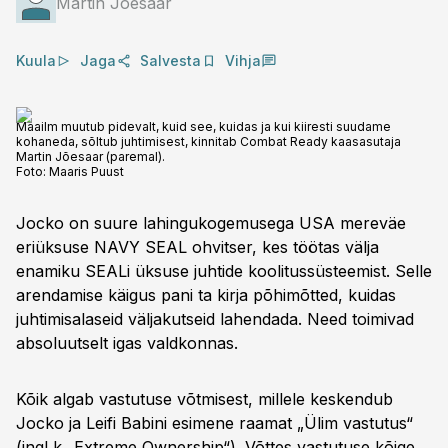
Martin Jõesaar
Kuula
Jaga
Salvesta
Vihja
Maailm muutub pidevalt, kuid see, kuidas ja kui kiiresti suudame
kohaneda, sõltub juhtimisest, kinnitab Combat Ready kaasasutaja
Martin Jõesaar (paremal).
Foto:
Maaris Puust
Jocko on suure lahingukogemusega USA mereväe
eriüksuse NAVY SEAL ohvitser, kes töötas välja
enamiku SEALi üksuse juhtide koolitussüsteemist. Selle
arendamise käigus pani ta kirja põhimõtted, kuidas
juhtimisalaseid väljakutseid lahendada. Need toimivad
absoluutselt igas valdkonnas.
Kõik algab vastutuse võtmisest, millele keskendub
Jocko ja Leifi Babini esimene raamat „Ülim vastutus“
(ingl k „Extreme Ownership“). Võttes vastutuse kõige