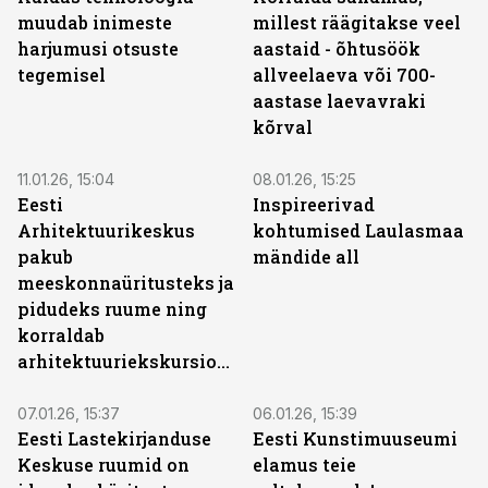
muudab inimeste
millest räägitakse veel
harjumusi otsuste
aastaid - õhtusöök
tegemisel
allveelaeva või 700-
aastase laevavraki
kõrval
ST
ST
11.01.26, 15:04
08.01.26, 15:25
Eesti
Inspireerivad
Arhitektuurikeskus
kohtumised Laulasmaa
pakub
mändide all
meeskonnaüritusteks ja
pidudeks ruume ning
korraldab
arhitektuuriekskursioone
ST
ST
07.01.26, 15:37
06.01.26, 15:39
Eesti Lastekirjanduse
Eesti Kunstimuuseumi
Keskuse ruumid on
elamus teie