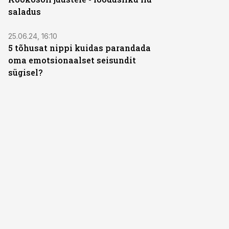
saladus
ST
25.06.24, 16:10
5 tõhusat nippi kuidas parandada
oma emotsionaalset seisundit
sügisel?