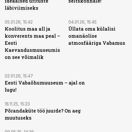
ideaalsed ürituste
seltskonnale!
läbiviimiseks
ST
ST
05.01.26, 15:42
04.01.26, 15:45
Koolitus maa all ja
Üllata oma külalisi
konverents maa peal –
omanäolise
Eesti
atmosfääriga Vabamus
Kaevandusmuuseumis
on see võimalik
ST
02.01.26, 15:47
Eesti Vabaõhumuuseum – ajal on
lugu!
ST
18.11.25, 15:23
Põrandaküte töö juurde? On aeg
muutuseks
ST
09.05.25, 14:36