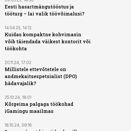
Eesti hasartmängutööstus ja
tööturg – lai valik töövõimalusi?
ST
14.04.25, 14:12
Kuidas kompaktne kohvimasin
võib täiendada väikest kontorit või
töökohta
ST
20.11.24, 17:02
Millistele ettevõtetele on
andmekaitsespetsialist (DPO)
hädavajalik?
ST
25.10.24, 18:01
Kõrgeima palgaga töökohad
iGamingu maailmas
ST
18.10.24, 09:16