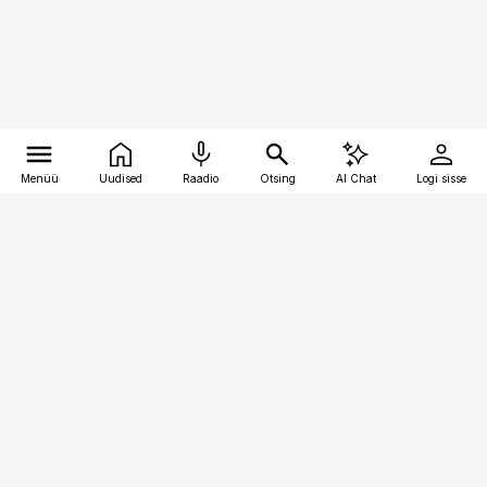
Menüü
Uudised
Raadio
Otsing
AI Chat
Logi sisse
Vana-Lõuna 39/1, 19094 Tallinn
(+372) 667 0111
personaliuudised@personaliuudised.ee
Telli
Reklaam
Firmast