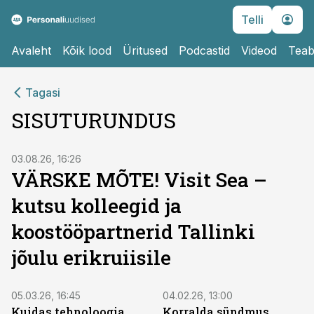
Telli
Avaleht
Kõik lood
Üritused
Podcastid
Videod
Teab
Tagasi
SISUTURUNDUS
ST
03.08.26, 16:26
VÄRSKE MÕTE! Visit Sea –
kutsu kolleegid ja
koostööpartnerid Tallinki
jõulu erikruiisile
ST
ST
05.03.26, 16:45
04.02.26, 13:00
Kuidas tehnoloogia
Korralda sündmus,