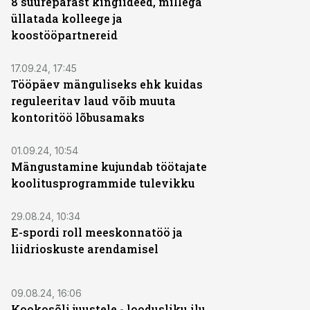
8 suurepärast kingiideed, millega
üllatada kolleege ja
koostööpartnereid
ST
17.09.24, 17:45
Tööpäev mänguliseks ehk kuidas
reguleeritav laud võib muuta
kontoritöö lõbusamaks
ST
01.09.24, 10:54
Mängustamine kujundab töötajate
koolitusprogrammide tulevikku
ST
29.08.24, 10:34
E-spordi roll meeskonnatöö ja
liidrioskuste arendamisel
ST
09.08.24, 16:06
Kookosõli juustele - loodusliku ilu