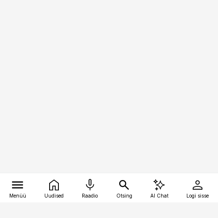
Menüü
Uudised
Raadio
Otsing
AI Chat
Logi sisse