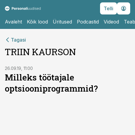
Telli
Avaleht
Kõik lood
Üritused
Podcastid
Videod
Teab
Tagasi
TRIIN KAURSON
26.09.19, 11:00
Milleks töötajale
optsiooniprogrammid?