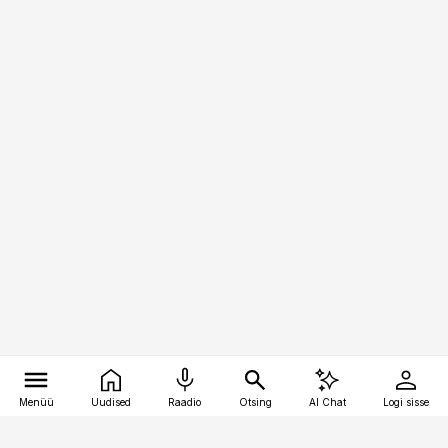
Menüü
Uudised
Raadio
Otsing
AI Chat
Logi sisse