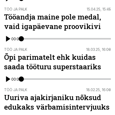
TÖÖ JA PALK
15.04.25, 15:45
Tööandja maine pole medal,
vaid igapäevane proovikivi
00:00
TÖÖ JA PALK
18.03.25, 16:00
Õpi parimatelt ehk kuidas
saada tööturu superstaariks
00:00
TÖÖ JA PALK
18.02.25, 16:00
Uuriva ajakirjaniku nõksud
edukaks värbamisintervjuuks