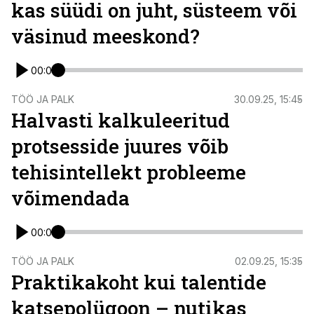
kas süüdi on juht, süsteem või
väsinud meeskond?
00:00
TÖÖ JA PALK
30.09.25, 15:45
Halvasti kalkuleeritud
protsesside juures võib
tehisintellekt probleeme
võimendada
00:00
TÖÖ JA PALK
02.09.25, 15:35
Praktikakoht kui talentide
katsepolügoon – nutikas