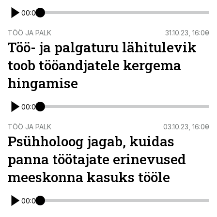
00:00
TÖÖ JA PALK
31.10.23, 16:00
Töö- ja palgaturu lähitulevik
toob tööandjatele kergema
hingamise
00:00
TÖÖ JA PALK
03.10.23, 16:00
Psühholoog jagab, kuidas
panna töötajate erinevused
meeskonna kasuks tööle
00:00