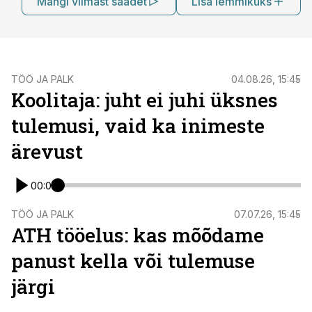
Mängi viimast saadet
Lisa lemmikuks
TÖÖ JA PALK
04.08.26, 15:45
Koolitaja: juht ei juhi üksnes
tulemusi, vaid ka inimeste
ärevust
00:00
TÖÖ JA PALK
07.07.26, 15:45
ATH tööelus: kas mõõdame
panust kella või tulemuse
järgi