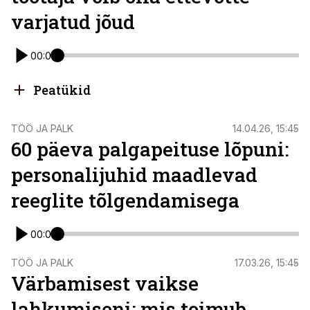
varjatud jõud
00:00
Peatükid
TÖÖ JA PALK
14.04.26, 15:45
60 päeva palgapeituse lõpuni:
personalijuhid maadlevad
reeglite tõlgendamisega
00:00
TÖÖ JA PALK
17.03.26, 15:45
Värbamisest vaikse
lahkumiseni: mis toimub