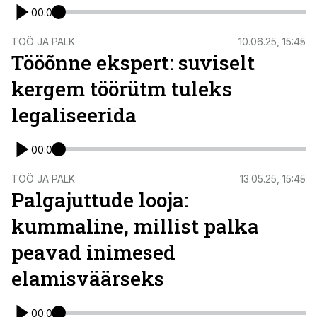
00:00
TÖÖ JA PALK
10.06.25, 15:45
Tööõnne ekspert: suviselt
kergem töörütm tuleks
legaliseerida
00:00
TÖÖ JA PALK
13.05.25, 15:45
Palgajuttude looja:
kummaline, millist palka
peavad inimesed
elamisväärseks
00:00