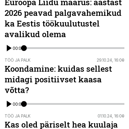
Euroopa Liidu määrus: aastast
2026 peavad palgavahemikud
ka Eestis töökuulutustel
avalikud olema
00:00
TÖÖ JA PALK
29.10.24, 16:00
Koondamine: kuidas sellest
midagi positiivset kaasa
võtta?
00:00
TÖÖ JA PALK
01.10.24, 16:00
Kas oled päriselt hea kuulaja