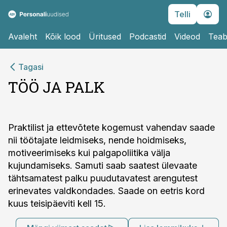
Telli
Avaleht
Kõik lood
Üritused
Podcastid
Videod
Teab
Tagasi
TÖÖ JA PALK
Praktilist ja ettevõtete kogemust vahendav saade
nii töötajate leidmiseks, nende hoidmiseks,
motiveerimiseks kui palgapoliitika välja
kujundamiseks. Samuti saab saatest ülevaate
tähtsamatest palku puudutavatest arengutest
erinevates valdkondades. Saade on eetris kord
kuus teisipäeviti kell 15.