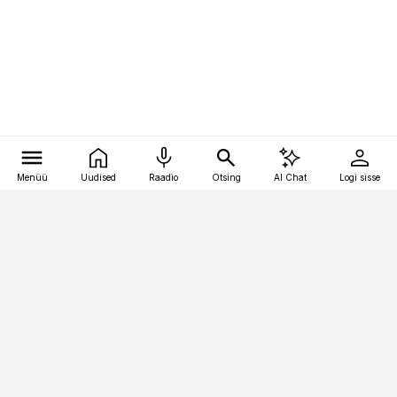
Menüü
Uudised
Raadio
Otsing
AI Chat
Logi sisse
Vana-Lõuna 39/1, 19094 Tallinn
(+372) 667 0111
personaliuudised@personaliuudised.ee
Telli
Reklaam
Firmast