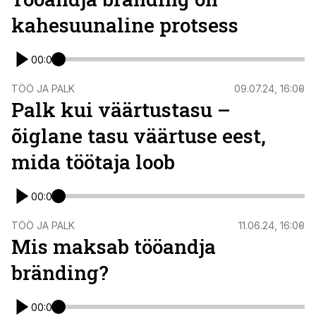
kahesuunaline protsess
00:00
TÖÖ JA PALK
09.07.24, 16:00
Palk kui väärtustasu –
õiglane tasu väärtuse eest,
mida töötaja loob
00:00
TÖÖ JA PALK
11.06.24, 16:00
Mis maksab tööandja
bränding?
00:00