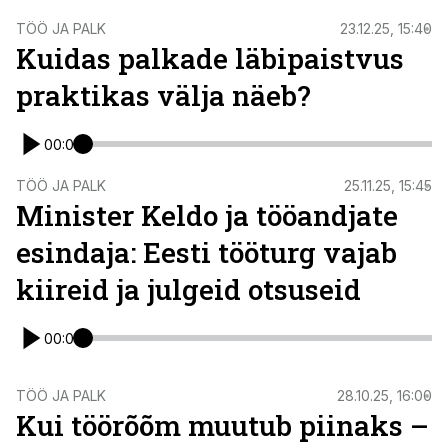
TÖÖ JA PALK
23.12.25, 15:40
Kuidas palkade läbipaistvus
praktikas välja näeb?
00:00
TÖÖ JA PALK
25.11.25, 15:45
Minister Keldo ja tööandjate
esindaja: Eesti tööturg vajab
kiireid ja julgeid otsuseid
00:00
TÖÖ JA PALK
28.10.25, 16:00
Kui töörõõm muutub piinaks –