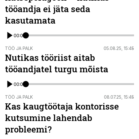
tööandja ei jäta seda
kasutamata
00:00
TÖÖ JA PALK
05.08.25, 15:45
Nutikas tööriist aitab
tööandjatel turgu mõista
00:00
TÖÖ JA PALK
08.07.25, 15:45
Kas kaugtöötaja kontorisse
kutsumine lahendab
probleemi?