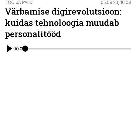
TÖÖ JA PALK
05.09.23, 16:00
Värbamise digirevolutsioon:
kuidas tehnoloogia muudab
personalitööd
00:00