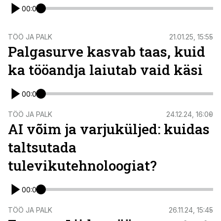
00:00
TÖÖ JA PALK
21.01.25, 15:55
Palgasurve kasvab taas, kuid
ka tööandja laiutab vaid käsi
00:00
TÖÖ JA PALK
24.12.24, 16:00
AI võim ja varjuküljed: kuidas
taltsutada
tulevikutehnoloogiat?
00:00
TÖÖ JA PALK
26.11.24, 15:45