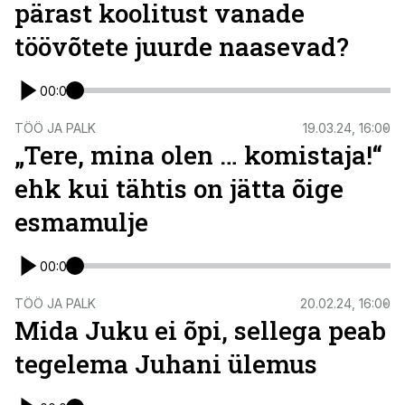
pärast koolitust vanade
töövõtete juurde naasevad?
00:00
TÖÖ JA PALK
19.03.24, 16:00
„Tere, mina olen … komistaja!“
ehk kui tähtis on jätta õige
esmamulje
00:00
TÖÖ JA PALK
20.02.24, 16:00
Mida Juku ei õpi, sellega peab
tegelema Juhani ülemus