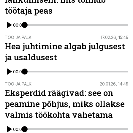
töötaja peas
00:00
TÖÖ JA PALK
17.02.26, 15:45
Hea juhtimine algab julgusest
ja usaldusest
00:00
TÖÖ JA PALK
20.01.26, 14:45
Eksperdid räägivad: see on
peamine põhjus, miks ollakse
valmis töökohta vahetama
00:00