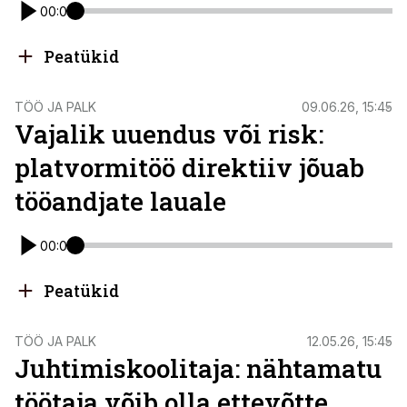
00:00
Peatükid
TÖÖ JA PALK
09.06.26, 15:45
Vajalik uuendus või risk:
platvormitöö direktiiv jõuab
tööandjate lauale
00:00
Peatükid
TÖÖ JA PALK
12.05.26, 15:45
Juhtimiskoolitaja: nähtamatu
töötaja võib olla ettevõtte