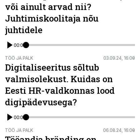
või ainult arvad nii?
Juhtimiskoolitaja nõu
juhtidele
00:00
TÖÖ JA PALK
03.09.24, 16:00
Digitaliseeritus sõltub
valmisolekust. Kuidas on
Eesti HR-valdkonnas lood
digipädevusega?
00:00
TÖÖ JA PALK
06.08.24, 16:00
Tööandja bränding on