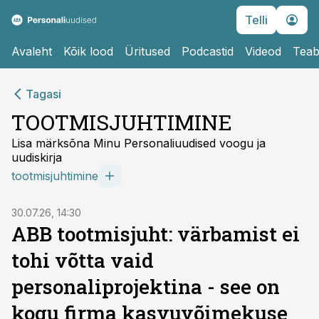
Telli
Avaleht
Kõik lood
Üritused
Podcastid
Videod
Teab
Tagasi
TOOTMISJUHTIMINE
Lisa märksõna Minu Personaliuudised voogu ja
uudiskirja
tootmisjuhtimine
30.07.26, 14:30
ABB tootmisjuht: värbamist ei
tohi võtta vaid
personaliprojektina - see on
kogu firma kasvuvõimekuse