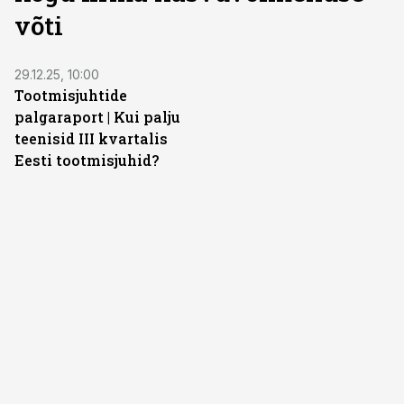
võti
29.12.25, 10:00
Tootmisjuhtide
palgaraport | Kui palju
teenisid III kvartalis
Eesti tootmisjuhid?