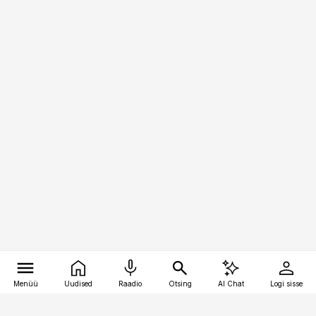
Menüü
Uudised
Raadio
Otsing
AI Chat
Logi sisse