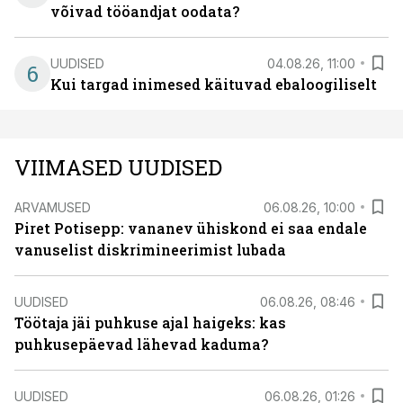
võivad tööandjat oodata?
UUDISED
04.08.26, 11:00
6
Kui targad inimesed käituvad ebaloogiliselt
VIIMASED UUDISED
ARVAMUSED
06.08.26, 10:00
Piret Potisepp: vananev ühiskond ei saa endale
vanuselist diskrimineerimist lubada
UUDISED
06.08.26, 08:46
Töötaja jäi puhkuse ajal haigeks: kas
puhkusepäevad lähevad kaduma?
UUDISED
06.08.26, 01:26