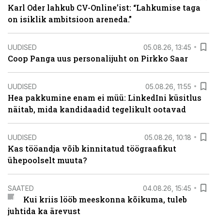
Karl Oder lahkub CV-Online’ist: “Lahkumise taga
on isiklik ambitsioon areneda.”
UUDISED
05.08.26, 13:45
Coop Panga uus personalijuht on Pirkko Saar
UUDISED
05.08.26, 11:55
Hea pakkumine enam ei müü: LinkedIni küsitlus
näitab, mida kandidaadid tegelikult ootavad
UUDISED
05.08.26, 10:18
Kas tööandja võib kinnitatud töögraafikut
ühepoolselt muuta?
SAATED
04.08.26, 15:45
Kui kriis lööb meeskonna kõikuma, tuleb
juhtida ka ärevust