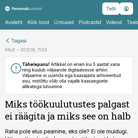
Telli
Avaleht
Kõik lood
Üritused
Podcastid
Videod
Teab
cebook
Tagasi
Twitter)
PALK
20.12.19, 11:03
kedIn
Tähelepanu!
Artikkel on enam kui 5 aastat vana
ning kuulub väljaande digitaalsesse arhiivi.
ail
Väljaanne ei uuenda ega kaasajasta arhiveeritud
sisu, mistõttu võib olla vajalik kaasaegsete
k
allikatega tutvumine
Miks töökuulutustes palgast
ei räägita ja miks see on halb
Raha pole elus peamine, eks ole? Ei ole muidugi.