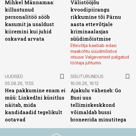
Mihkel Männamaa:
Välistööjõu
killustunud
kvoodipiirangu
personalitöö sööb
rikkumine tõi Pärnu
kasumit ja usaldust
aasta ettevõtjale
kiiremini kui juhid
kriminaalasjas
oskavad arvata
süüdimõistmise
Ettevõtja kaebab edasi
maakohtu süüdimõistva
otsuse Valgevenest palgatud
töötaja juhtumis
ST
UUDISED
SISUTURUNDUS
05.08.26, 11:55
16.06.26, 16:12
Hea pakkumine enam ei
Ajakulu väheneb: Go
müü: LinkedIni küsitlus
Busi uus
näitab, mida
tellimiskeskkond
kandidaadid tegelikult
võimaldab bussi
ootavad
broneerida minutitega