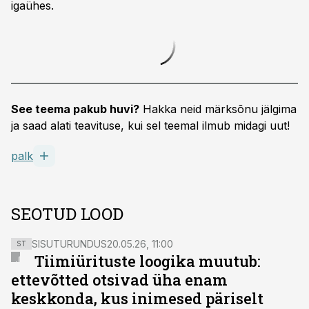
igaühes.
See teema pakub huvi?
Hakka neid märksõnu jälgima
ja saad alati teavituse, kui sel teemal ilmub midagi uut!
palk
SEOTUD LOOD
SISUTURUNDUS
20.05.26, 11:00
ST
Tiimiürituste loogika muutub:
ettevõtted otsivad üha enam
keskkonda, kus inimesed päriselt