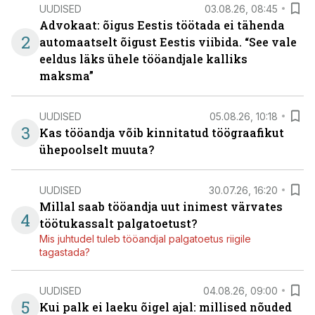
UUDISED
03.08.26, 08:45
Advokaat: õigus Eestis töötada ei tähenda
2
automaatselt õigust Eestis viibida. “See vale
eeldus läks ühele tööandjale kalliks
maksma”
UUDISED
05.08.26, 10:18
3
Kas tööandja võib kinnitatud töögraafikut
ühepoolselt muuta?
UUDISED
30.07.26, 16:20
Millal saab tööandja uut inimest värvates
4
töötukassalt palgatoetust?
Mis juhtudel tuleb tööandjal palgatoetus riigile
tagastada?
UUDISED
04.08.26, 09:00
5
Kui palk ei laeku õigel ajal: millised nõuded