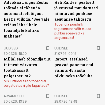
Advokaat: õigus Eestis
Heli Raidve: peatselt
töötada ei tähenda
jõustuvad muudatused
automaatselt õigust
nihutavad puhkuse
Eestis viibida. “See vale
aegumise tähtaegu
eeldus läks ühele
Tööandja puudulik
tegutsemine võib muuta
tööandjale kalliks
puhkusepäevad ka
maksma”
aegumatuks!
UUDISED
UUDISED
30.07.26, 16:20
31.07.26, 09:15
Millal saab tööandja uut
Raport: eestlased
inimest värvates
peavad panema end
töötukassalt
valmis 45 aasta
palgatoetust?
pikkuseks tööeluks
Mis juhtudel tuleb tööandjal
palgatoetus riigile tagastada?
ARVAMUSED
UUDISED
30.07.26, 10:39
29.07.26, 13:48