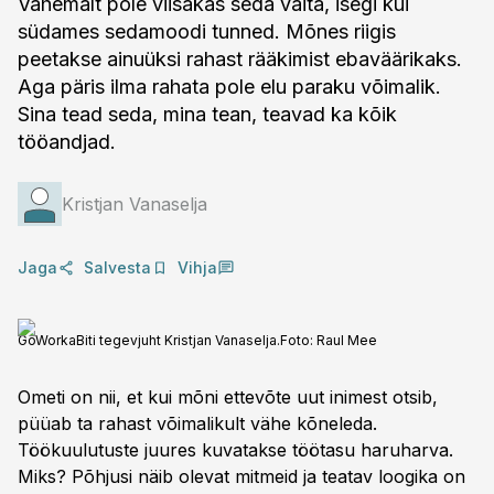
Vähemalt pole viisakas seda väita, isegi kui
südames sedamoodi tunned. Mõnes riigis
peetakse ainuüksi rahast rääkimist ebaväärikaks.
Aga päris ilma rahata pole elu paraku võimalik.
Sina tead seda, mina tean, teavad ka kõik
tööandjad.
Kristjan Vanaselja
Jaga
Salvesta
Vihja
GoWorkaBiti tegevjuht Kristjan Vanaselja.
Foto:
Raul Mee
Ometi on nii, et kui mõni ettevõte uut inimest otsib,
püüab ta rahast võimalikult vähe kõneleda.
Töökuulutuste juures kuvatakse töötasu haruharva.
Miks? Põhjusi näib olevat mitmeid ja teatav loogika on