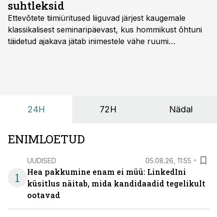
suhtleksid
Ettevõtete tiimiüritused liiguvad järjest kaugemale
klassikalisest seminaripäevast, kus hommikust õhtuni
täidetud ajakava jätab inimestele vähe ruumi
omavaheliseks suhtluseks. Saates “Lõunapaus”
räägitakse, miks otsivad ettevõtted üha enam paikasid,
kus keskkond ise aitaks inimesed töörežiimist välja
tuua ning looks võimaluse rahulikumaks ja
sisulisemaks koosolemiseks.
24H
72H
Nädal
ENIMLOETUD
UUDISED
05.08.26, 11:55
Hea pakkumine enam ei müü: LinkedIni
1
küsitlus näitab, mida kandidaadid tegelikult
ootavad