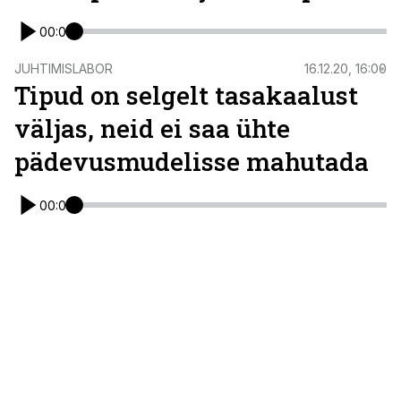
00:00
JUHTIMISLABOR
16.12.20, 16:00
Tipud on selgelt tasakaalust
väljas, neid ei saa ühte
pädevusmudelisse mahutada
00:00