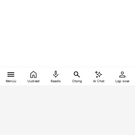
Menüü
Uudised
Raadio
Otsing
AI Chat
Logi sisse
Vana-Lõuna 39/1, 19094 Tallinn
(+372) 667 0111
personaliuudised@personaliuudised.ee