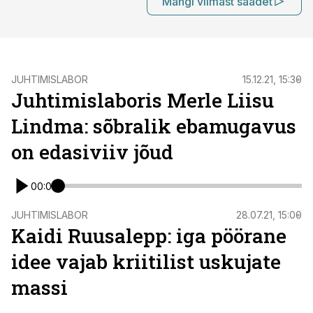
Mängi viimast saadet
JUHTIMISLABOR
15.12.21, 15:30
Juhtimislaboris Merle Liisu
Lindma: sõbralik ebamugavus
on edasiviiv jõud
00:00
JUHTIMISLABOR
28.07.21, 15:00
Kaidi Ruusalepp: iga pöörane
idee vajab kriitilist uskujate
massi