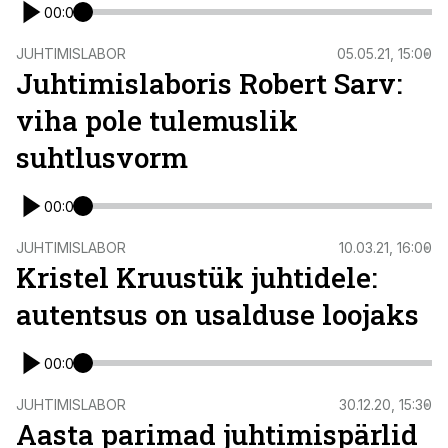
00:00
JUHTIMISLABOR
05.05.21, 15:00
Juhtimislaboris Robert Sarv:
viha pole tulemuslik
suhtlusvorm
00:00
JUHTIMISLABOR
10.03.21, 16:00
Kristel Kruustük juhtidele:
autentsus on usalduse loojaks
00:00
JUHTIMISLABOR
30.12.20, 15:30
Aasta parimad juhtimispärlid