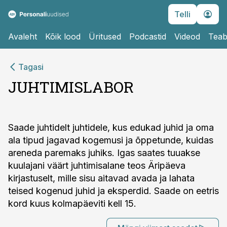
Telli
Avaleht
Kõik lood
Üritused
Podcastid
Videod
Teab
Tagasi
JUHTIMISLABOR
Saade juhtidelt juhtidele, kus edukad juhid ja oma
ala tipud jagavad kogemusi ja õppetunde, kuidas
areneda paremaks juhiks. Igas saates tuuakse
kuulajani väärt juhtimisalane teos Äripäeva
kirjastuselt, mille sisu aitavad avada ja lahata
teised kogenud juhid ja eksperdid. Saade on eetris
kord kuus kolmapäeviti kell 15.