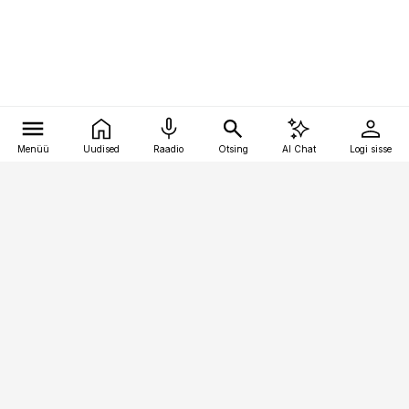
Menüü
Uudised
Raadio
Otsing
AI Chat
Logi sisse
Vana-Lõuna 39/1, 19094 Tallinn
(+372) 667 0111
personaliuudised@personaliuudised.ee
Telli
Reklaam
Firmast
Sisu kasutamisõigused
Ajakirjaniku