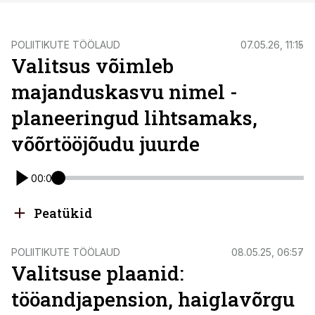
POLIITIKUTE TÖÖLAUD
07.05.26, 11:15
Valitsus võimleb
majanduskasvu nimel -
planeeringud lihtsamaks,
võõrtööjõudu juurde
00:00
Peatükid
POLIITIKUTE TÖÖLAUD
08.05.25, 06:57
Valitsuse plaanid:
tööandjapension, haiglavõrgu