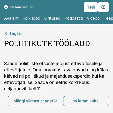
Telli
Avaleht
Kõik lood
Üritused
Podcastid
Videod
Teab
Tagasi
POLIITIKUTE TÖÖLAUD
Saade poliitiliste otsuste mõjust ettevõtlusele ja
ettevõtjatele. Oma arvamust avaldavad ning külas
käivad nii poliitikud ja majanduseksperdid kui ka
ettevõtjad ise. Saade on eetris kord kuus
neljapäeviti kell 11.
Mängi viimast saadet
Lisa lemmikuks