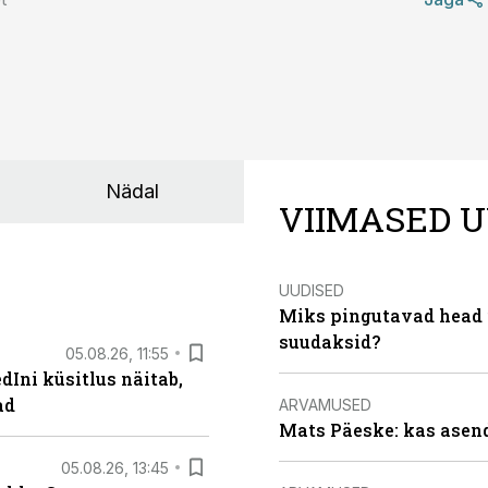
Nädal
VIIMASED U
UUDISED
Miks pingutavad head i
suudaksid?
05.08.26, 11:55
Ini küsitlus näitab,
ad
ARVAMUSED
Mats Päeske: kas asend
05.08.26, 13:45