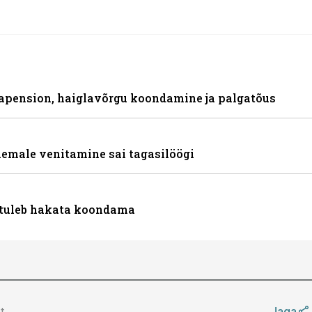
japension, haiglavõrgu koondamine ja palgatõus
emale venitamine sai tagasilöögi
, tuleb hakata koondama
t
Jaga