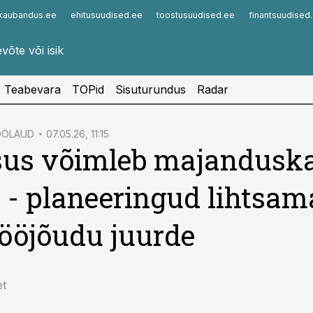
kaubandus.ee
ehitusuudised.ee
toostusuudised.ee
finantsuudised
Infopank
Radar
Teabevara
TOPid
Sisuturundus
Radar
TÖÖLAUD
07.05.26, 11:15
sus võimleb majandusk
 - planeeringud lihtsam
ööjõudu juurde
et