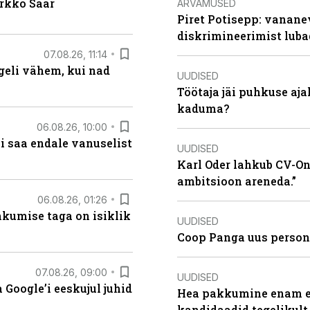
irkko Saar
ARVAMUSED
Piret Potisepp: vanane
diskrimineerimist lub
07.08.26, 11:14
eli vähem, kui nad
UUDISED
Töötaja jäi puhkuse aj
kaduma?
06.08.26, 10:00
i saa endale vanuselist
UUDISED
Karl Oder lahkub CV-Onl
ambitsioon areneda.”
06.08.26, 01:26
hkumise taga on isiklik
UUDISED
Coop Panga uus persona
07.08.26, 09:00
UUDISED
Google’i eeskujul juhid
Hea pakkumine enam ei
kandidaadid tegelikult