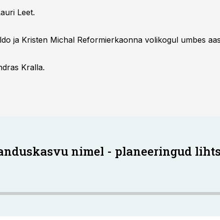
auri Leet.
eldo ja Kristen Michal Reformierkaonna volikogul umbes aast
ndras Kralla.
anduskasvu nimel - planeeringud liht