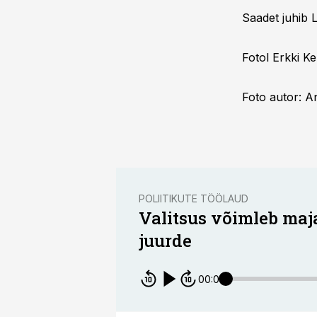
Saadet juhib L
Fotol Erkki K
Foto autor: A
POLIITIKUTE TÖÖLAUD
Valitsus võimleb maj
juurde
00:00