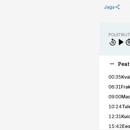
Jaga
POLIITIKU
Peat
00:35
Kval
06:31
Fra
09:00
Mad
10:24
Tul
12:31
Kui
15:42
Ees