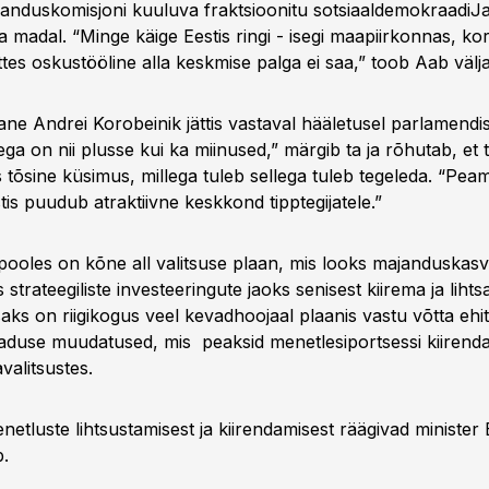
janduskomisjoni kuuluva fraktsioonitu sotsiaaldemokraadiJ
a madal. “Minge käige Eestis ringi - isegi maapiirkonnas, kor
tes oskustööline alla keskmise palga ei saa,” toob Aab välj
ne Andrei Korobeinik jättis vastaval hääletusel parlamendi
ega on nii plusse kui ka miinused,” märgib ta ja rõhutab, e
s tõsine küsimus, millega tuleb sellega tuleb tegeleda. “Pe
tis puudub atraktiivne keskkond tipptegijatele.”
 pooles on kõne all valitsuse plaan, mis looks majanduskas
 strateegiliste investeeringute jaoks senisest kiirema ja liht
aks on riigikogus veel kevadhoojaal plaanis vastu võtta ehit
aduse muudatused, mis peaksid menetlesiportsessi kiirend
valitsustes.
etluste lihtsustamisest ja kiirendamisest räägivad minister 
.