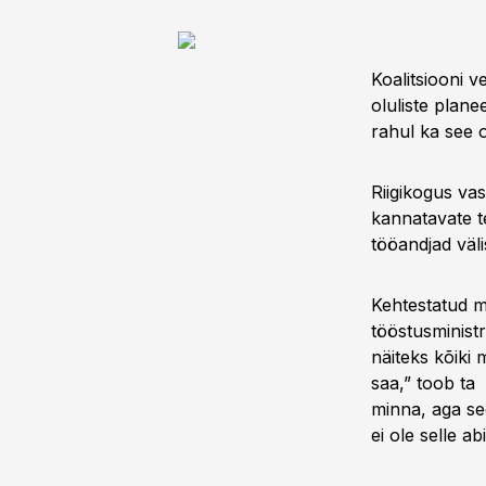
16:40
Alu
18:35
Kiir
Koalitsiooni v
20:03
Pla
oluliste plane
rahul ka see 
21:49
Str
22:46
Val
Riigikogus va
24:48
Koh
kannatavate t
tööandjad väli
27:55
Pro
30:09
Pla
Kehtestatud m
32:38
Tul
tööstusministr
näiteks kõiki 
saa,” toob ta 
minna, aga se
ei ole selle a