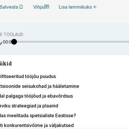
Salvesta
Vihja
Lisa lemmikuks
TE TÖÖLAUD
00:00
ükid
ifitseeritud tööjõu puudus
ktsioonide seisukohad ja hääletamine
al palgaga tööjõud ja ebavõrdsus
eviku strateegiad ja plaanid
das meelitada spetsialiste Eestisse?
ti konkurentsivõime ja väljakutsed