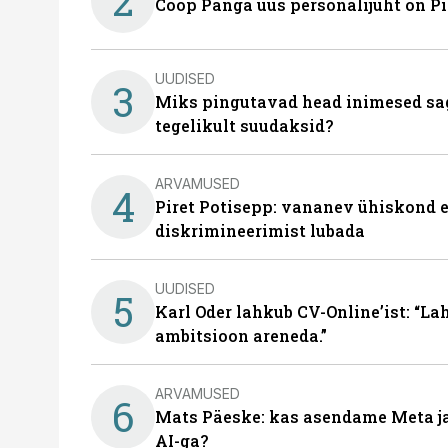
2
Coop Panga uus personalijuht on P
UUDISED
3
Miks pingutavad head inimesed sag
tegelikult suudaksid?
ARVAMUSED
4
Piret Potisepp: vananev ühiskond e
diskrimineerimist lubada
UUDISED
5
Karl Oder lahkub CV-Online’ist: “La
ambitsioon areneda.”
ARVAMUSED
6
Mats Päeske: kas asendame Meta ja 
AI-ga?