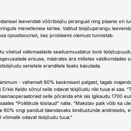
stame seaduseelnõudest
us ja efektiivsus investeeringutes
edamisel leevendati võõrtööjõu piiranguid ning plaanis on luu
neeringute vastasseis ja kohalikud kogukonnad
eringute menetlemise kiirtee. Valitud tööjõupiirangu leeven
osa opositsioonist, kes probleemi olemust tunnistab.
ateegilised investeeringud ja hindamiskomisjon
itsuse toetus ja seaduse vastuvõtt
stu võetud välismaalaste seadusmuudatus loob tööjõupuudu
aliku omavalitsuse eriplaneeringud
egevusalade erisuse, määrates ära millistes valdkondades 
stööjõudu senistele eranditele lisaks kasutada.
tsesside kiirus ja kvaliteet
neeringute kehtivus ja omandiõigus
iinimum - vähemalt 80% keskmisest palgast, tagab majandu
evik ja arenduste võimalused
i Erkki Keldo sõnul selle odavat tööjõudu riiki tuua ei saa. “
masinaoperaatoreid selle põranda ehk siis lgikaudu 1700 euro
saates “Poliitikute töölaud” näite. “Makstav palk võib ka ü
e 80% ongi pandud täiendavaks kindlustunde andmiseks, et 
bil võimalik odavat tööjõudu tuua.”