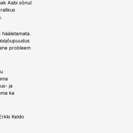
aak Aabi sõnul
ralikus
a.
s hääletamata.
t tööjõupuudus
amine probleem
vu
sama
us- ja
ama ka
Erkki Keldo