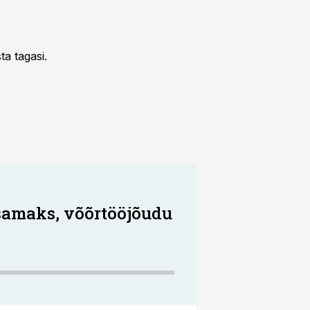
a tagasi.
samaks, võõrtööjõudu