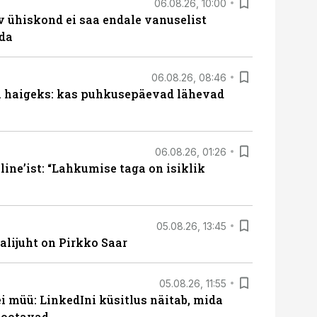
06.08.26, 10:00
v ühiskond ei saa endale vanuselist
ada
06.08.26, 08:46
al haigeks: kas puhkusepäevad lähevad
06.08.26, 01:26
ine’ist: “Lahkumise taga on isiklik
05.08.26, 13:45
lijuht on Pirkko Saar
05.08.26, 11:55
 müü: LinkedIni küsitlus näitab, mida
 ootavad