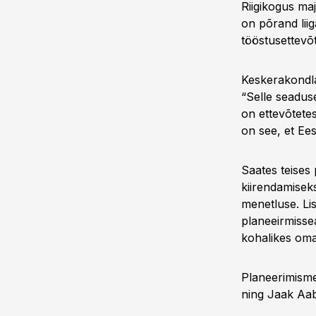
Riigikogus ma
on põrand liig
tööstusettevõt
Keskerakondla
“Selle seadus
on ettevõtete
on see, et Ees
Saates teises
kiirendamiseks
menetluse. Lis
planeeirmisse
kohalikes oma
Planeerimismen
ning Jaak Aab