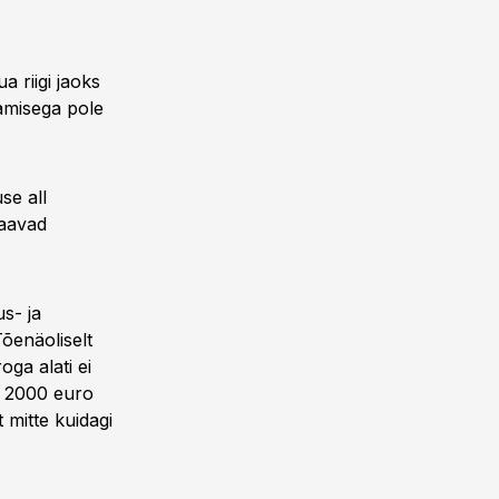
a riigi jaoks
damisega pole
se all
saavad
s- ja
Tõenäoliselt
ga alati ei
le 2000 euro
mitte kuidagi