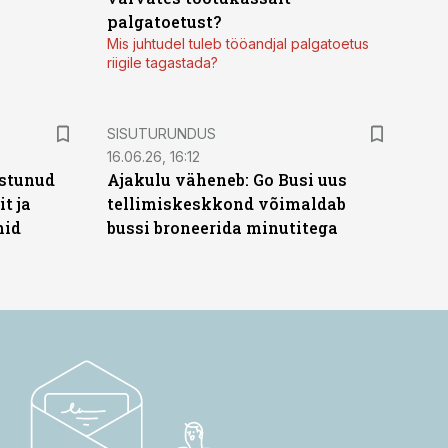
palgatoetust?
Mis juhtudel tuleb tööandjal palgatoetus
riigile tagastada?
ST
SISUTURUNDUS
16.06.26, 16:12
stunud
Ajakulu väheneb: Go Busi uus
t ja
tellimiskeskkond võimaldab
hid
bussi broneerida minutitega