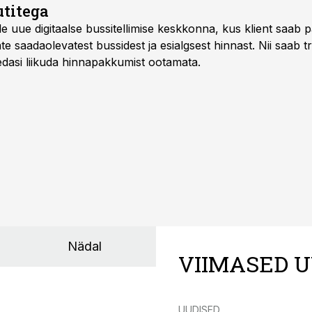
titega
e uue digitaalse bussitellimise keskkonna, kus klient saab 
te saadaolevatest bussidest ja esialgsest hinnast. Nii saab t
 edasi liikuda hinnapakkumist ootamata.
Nädal
VIIMASED U
UUDISED