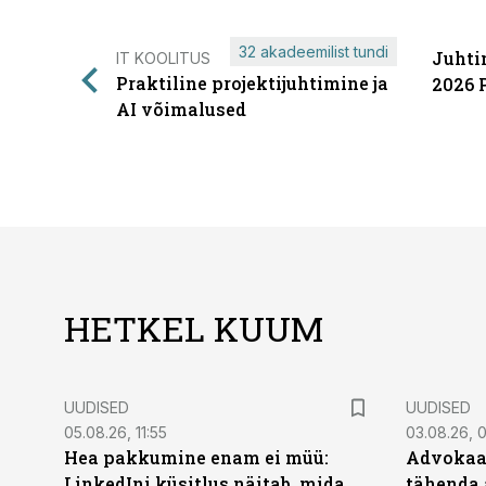
32 akadeemilist tundi
Juhti
IT KOOLITUS
Praktiline projektijuhtimine ja
2026 
AI võimalused
HETKEL KUUM
UUDISED
UUDISED
05.08.26, 11:55
03.08.26, 
Hea pakkumine enam ei müü:
Advokaat
LinkedIni küsitlus näitab, mida
tähenda 