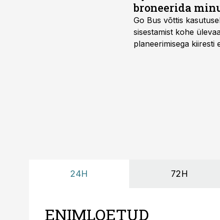
broneerida minu
Go Bus võttis kasutusel
sisestamist kohe ülevaa
planeerimisega kiiresti
24H
72H
ENIMLOETUD