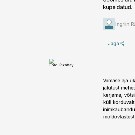
kupeldatud.
Ingriin 
Jaga
Foto:
Pixabay
Viimase aja ü
jalutust mehe
kerjama, võtsi
küll korduval
inimkaubandus
moldovlastest 