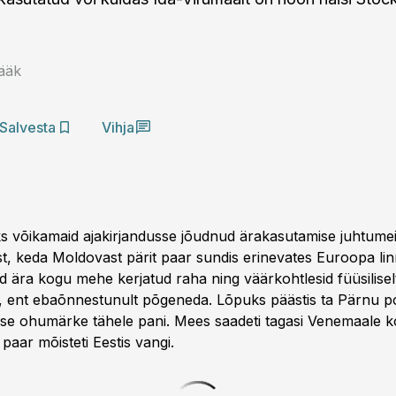
Rääk
Salvesta
Vihja
ks võikamaid ajakirjandusse jõudnud ärakasutamise juhtumei
st, keda Moldovast pärit paar sundis erinevates Euroopa li
d ära kogu mehe kerjatud raha ning väärkohtlesid füüsilisel
t, ent ebaõnnestunult põgeneda. Lõpuks päästis ta Pärnu pol
e ohumärke tähele pani. Mees saadeti tagasi Venemaale 
paar mõisteti Eestis vangi.