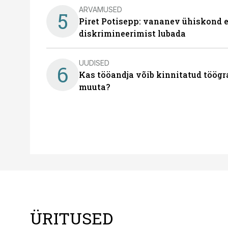
ARVAMUSED
5
Piret Potisepp: vananev ühiskond e
diskrimineerimist lubada
UUDISED
6
Kas tööandja võib kinnitatud töögr
muuta?
ÜRITUSED