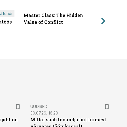
t tundi
Master Class: The Hidden
ÄRIPÄEVA 
atöös
Läbirääk
Value of Conflict
UUDISED
30.07.26, 16:20
ijuht on
Millal saab tööandja uut inimest
värvates töötukassalt