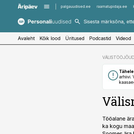
palgauudised.ee
raamatupidaja.ee
kaubandus.ee
imelineajalugu.ee
kinnisvarauudised.ee
imelineteadus.ee
Avaleht
Kõik lood
Üritused
Podcastid
Videod
cebook
VÄLISTÖÖJÕU
Twitter)
Tähele
kedIn
arhiivi
kaasaeg
ail
Välis
k
Tööalane ära
ka kogu maai
Soomes ära k