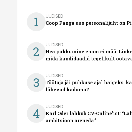
UUDISED
1
Coop Panga uus personalijuht on P
UUDISED
2
Hea pakkumine enam ei müü: Linked
mida kandidaadid tegelikult ootav
UUDISED
3
Töötaja jäi puhkuse ajal haigeks: 
lähevad kaduma?
UUDISED
4
Karl Oder lahkub CV-Online’ist: “La
ambitsioon areneda.”