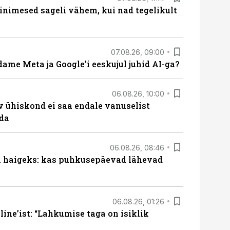
nimesed sageli vähem, kui nad tegelikult
07.08.26, 09:00
ame Meta ja Google’i eeskujul juhid AI-ga?
06.08.26, 10:00
v ühiskond ei saa endale vanuselist
ada
06.08.26, 08:46
al haigeks: kas puhkusepäevad lähevad
06.08.26, 01:26
ine’ist: “Lahkumise taga on isiklik