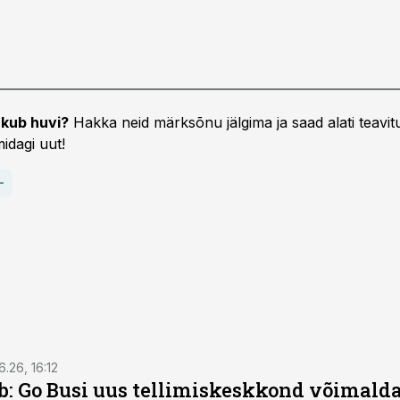
kub huvi?
Hakka neid märksõnu jälgima ja saad alati teavitu
idagi uut!
6.26, 16:12
: Go Busi uus tellimiskeskkond võimalda