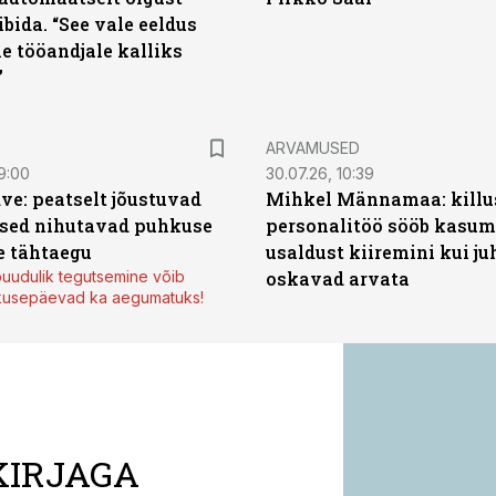
ibida. “See vale eeldus
e tööandjale kalliks
”
ARVAMUSED
9:00
30.07.26, 10:39
ve: peatselt jõustuvad
Mihkel Männamaa: killu
sed nihutavad puhkuse
personalitöö sööb kasumi
 tähtaegu
usaldust kiiremini kui ju
uudulik tegutsemine võib
oskavad arvata
kusepäevad ka aegumatuks!
KIRJAGA