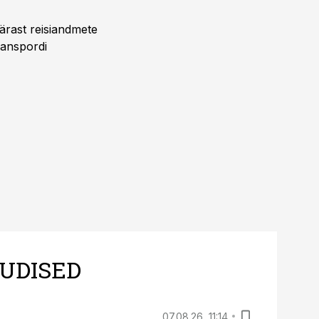
pärast reisiandmete
ranspordi
UDISED
07.08.26, 11:14