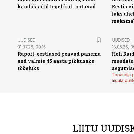
kandidaadid tegelikult ootavad
Eestis vi
läks ühel
maksma
UUDISED
UUDISED
31.07.26, 09:15
18.05.26, 0
Raport: eestlased peavad panema
Heli Raid
end valmis 45 aasta pikkuseks
muudatu
tööeluks
aegumise
Tööandja p
muuta puh
LIITU UUDIS