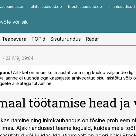
kaubandus.ee
ehitusuudised.ee
toostusuudised.ee
finantsuudised
Infopank
Radar
Teabevara
TOPid
Sisuturundus
Radar
D
22.11.19, 09:04
panu!
Artikkel on enam kui 5 aastat vana ning kuulub väljaande digi
. Väljaanne ei uuenda ega kaasajasta arhiveeritud sisu, mistõttu võib ol
sete allikatega tutvumine
maal töötamise head ja
kasutamine ning inimkaubandus on tõsine probleem nii
lmas. Ajakirjandusest teame lugusid, kuidas meie tööt
asutatud või kuidas Ida-Virumaalt on noori naisi Stoc