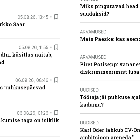
Miks pingutavad head i
suudaksid?
05.08.26, 13:45
irkko Saar
ARVAMUSED
Mats Päeske: kas asend
05.08.26, 11:55
Ini küsitlus näitab,
ARVAMUSED
ad
Piret Potisepp: vanane
diskrimineerimist lub
06.08.26, 08:46
kas puhkusepäevad
UUDISED
Töötaja jäi puhkuse aj
kaduma?
06.08.26, 01:26
hkumise taga on isiklik
UUDISED
Karl Oder lahkub CV-Onl
ambitsioon areneda.”