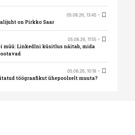
05.08.26, 13:45
lijuht on Pirkko Saar
05.08.26, 11:55
 müü: LinkedIni küsitlus näitab, mida
 ootavad
05.08.26, 10:18
itatud töögraafikut ühepoolselt muuta?