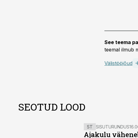
See teema pa
teemal ilmub m
Välistööjõud
SEOTUD LOOD
ST
SISUTURUNDUS
16.0
Ajakulu väheneb