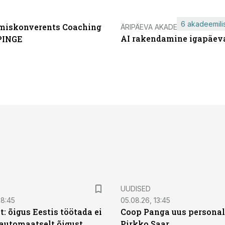
6 akadeemilis
miskonverents Coaching
ÄRIPÄEVA AKADEEMIA
AI rakendamine igapäev
PINGE
UUDISED
08:45
05.08.26, 13:45
: õigus Eestis töötada ei
Coop Panga uus personal
automaatselt õigust
Pirkko Saar