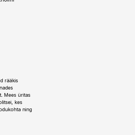
d rääkis
nnades
t. Mees üritas
itsei, kes
kodukohta ning