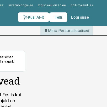
Iseteenindus
.ee
aritehnoloogia.ee
logistikauudised.ee
pollumajandus.ee
kinn
Telli Personaliuudised
Küsi AI-lt
Telli
Logi sisse
Minu Personaliuudised
taalsesse
la vajalik
 vead
 Eestis kui
ajaid on
kholmi