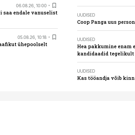
06.08.26, 10:00
i saa endale vanuselist
UUDISED
Coop Panga uus persona
05.08.26, 10:18
UUDISED
aafikut ühepoolselt
Hea pakkumine enam ei
kandidaadid tegelikult
UUDISED
Kas tööandja võib kinn