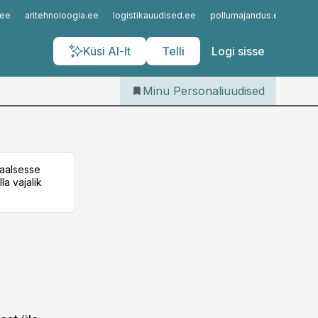
Iseteenindus
.ee
aritehnoloogia.ee
logistikauudised.ee
pollumajandus.ee
kinn
Telli Personaliuudised
Küsi AI-lt
Telli
Logi sisse
Minu Personaliuudised
taalsesse
la vajalik