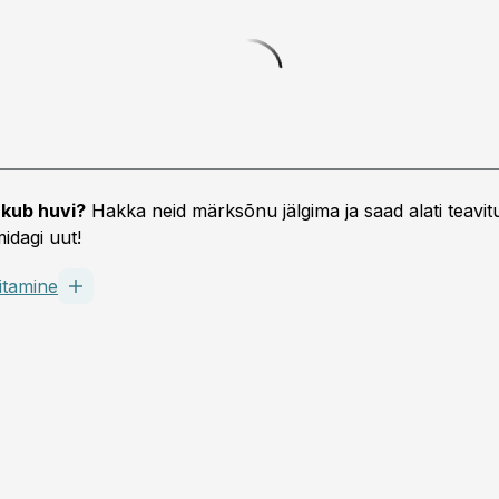
kub huvi?
Hakka neid märksõnu jälgima ja saad alati teavitu
idagi uut!
itamine