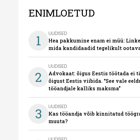
ENIMLOETUD
UUDISED
1
Hea pakkumine enam ei müü: Linked
mida kandidaadid tegelikult ootav
UUDISED
2
Advokaat: õigus Eestis töötada ei 
õigust Eestis viibida. “See vale eel
tööandjale kalliks maksma”
UUDISED
3
Kas tööandja võib kinnitatud töögr
muuta?
UUDISED