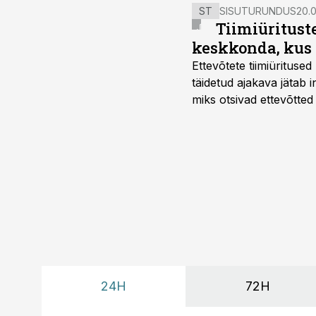
ST
SISUTURUNDUS
20.0
Tiimiüritust
keskkonda, kus 
Ettevõtete tiimiürituse
täidetud ajakava jätab
miks otsivad ettevõtted
looks võimaluse rahuli
24H
72H