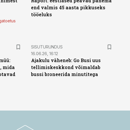
 inimest
Raport: eestlased peavad panema
end valmis 45 aasta pikkuseks
tööeluks
lgatoetus
ST
SISUTURUNDUS
16.06.26, 16:12
müü:
Ajakulu väheneb: Go Busi uus
b, mida
tellimiskeskkond võimaldab
ootavad
bussi broneerida minutitega