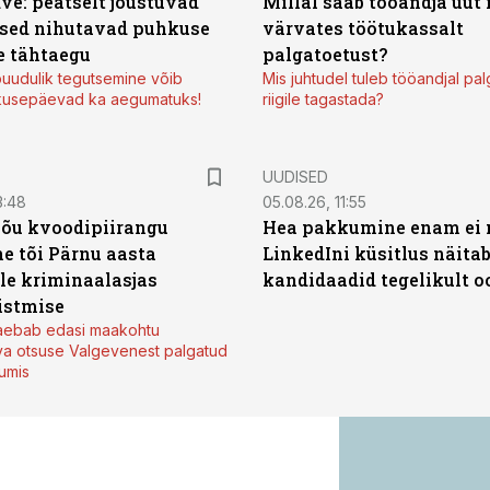
ve: peatselt jõustuvad
Millal saab tööandja uut
sed nihutavad puhkuse
värvates töötukassalt
 tähtaegu
palgatoetust?
uudulik tegutsemine võib
Mis juhtudel tuleb tööandjal pa
kusepäevad ka aegumatuks!
riigile tagastada?
UUDISED
3:48
05.08.26, 11:55
jõu kvoodipiirangu
Hea pakkumine enam ei 
e tõi Pärnu aasta
LinkedIni küsitlus näita
ale kriminaalasjas
kandidaadid tegelikult 
istmise
kaebab edasi maakohtu
va otsuse Valgevenest palgatud
tumis