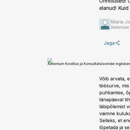
Õnnitlused! 
elanud! Kuid 
Maria J
Aeternum K
Jaga
Aeternum Koolitus ja Konsultatsioonide ingliske
Võib arvata, e
töösurve, mis
puhkamise, õp
tänapäeval tih
läbipõlemist 
vaimne kulukus
Selleks, et e
lõpetada ja s