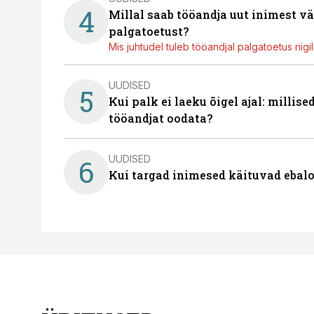
4
Millal saab tööandja uut inimest v
palgatoetust?
Mis juhtudel tuleb tööandjal palgatoetus riig
UUDISED
5
Kui palk ei laeku õigel ajal: millis
tööandjat oodata?
UUDISED
6
Kui targad inimesed käituvad ebalo