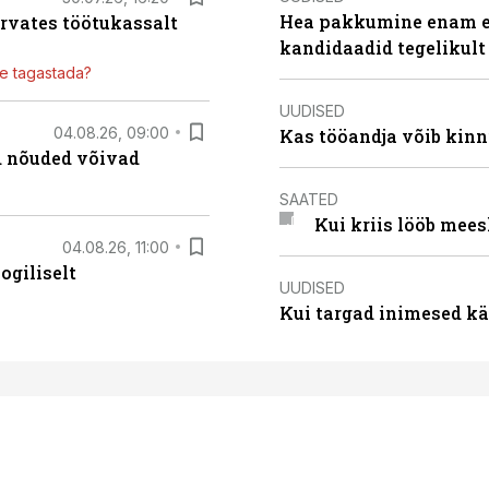
Hea pakkumine enam ei
ärvates töötukassalt
kandidaadid tegelikult
ile tagastada?
UUDISED
04.08.26, 09:00
Kas tööandja võib kinn
ed nõuded võivad
SAATED
Kui kriis lööb mee
04.08.26, 11:00
ogiliselt
UUDISED
Kui targad inimesed kä