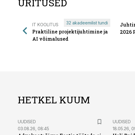
ÜRITUSED
32 akadeemilist tundi
Juhti
IT KOOLITUS
Praktiline projektijuhtimine ja
2026 
AI võimalused
HETKEL KUUM
UUDISED
UUDISED
03.08.26, 08:45
18.05.26, 0