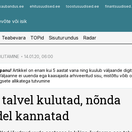
kaubandus.ee
ehitusuudised.ee
toostusuudised.ee
finantsuudised
Infopank
Radar
Teabevara
TOPid
Sisuturundus
Radar
LITAMINE
14.01.20, 06:00
panu!
Artikkel on enam kui 5 aastat vana ning kuulub väljaande digi
. Väljaanne ei uuenda ega kaasajasta arhiveeritud sisu, mistõttu võib ol
sete allikatega tutvumine
talvel kulutad, nõnda
del kannatad