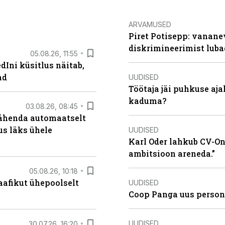
ARVAMUSED
Piret Potisepp: vanane
diskrimineerimist lub
05.08.26, 11:55
Ini küsitlus näitab,
ad
UUDISED
Töötaja jäi puhkuse aj
kaduma?
03.08.26, 08:45
tähenda automaatselt
dus läks ühele
UUDISED
Karl Oder lahkub CV-Onl
ambitsioon areneda.”
05.08.26, 10:18
aafikut ühepoolselt
UUDISED
Coop Panga uus persona
UUDISED
30.07.26, 16:20