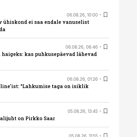
06.08.26, 10:00
v ühiskond ei saa endale vanuselist
ada
06.08.26, 08:46
al haigeks: kas puhkusepäevad lähevad
06.08.26, 01:26
ine’ist: “Lahkumise taga on isiklik
05.08.26, 13:45
lijuht on Pirkko Saar
05.08.26, 11:55