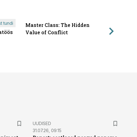
t tundi
Master Class: The Hidden
ÄRIPÄEVA 
atöös
Läbirääk
Value of Conflict
UUDISED
31.07.26, 09:15