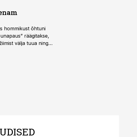
a enam
 kus hommikust õhtuni
õunapaus” räägitakse,
iimist välja tuua ning
UDISED