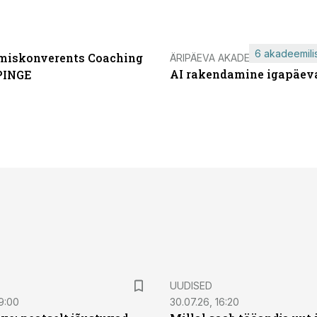
6 akadeemilis
miskonverents Coaching
ÄRIPÄEVA AKADEEMIA
AI rakendamine igapäev
PINGE
UUDISED
9:00
30.07.26, 16:20