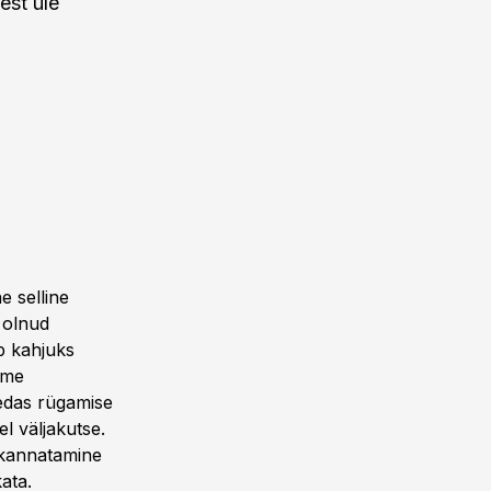
est üle
e selline
 olnud
b kahjuks
eme
medas rügamise
l väljakutse.
 kannatamine
ata.