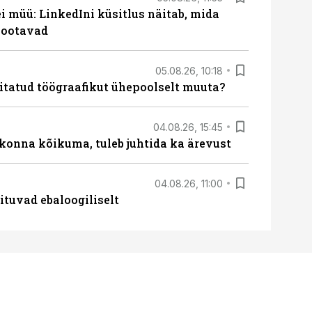
 müü: LinkedIni küsitlus näitab, mida
 ootavad
05.08.26, 10:18
itatud töögraafikut ühepoolselt muuta?
04.08.26, 15:45
skonna kõikuma, tuleb juhtida ka ärevust
04.08.26, 11:00
ituvad ebaloogiliselt