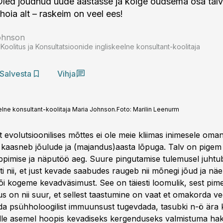
Oled jõudnud uude aastasse ja kõige õudsema osa talv
hoia alt – raskeim on veel ees!
ohnson
oolitus ja Konsultatsioonide ingliskeelne konsultant-koolitaja
Salvesta
Vihja
elne konsultant-koolitaja Maria Johnson.
Foto:
Marilin Leenurm
t evolutsioonilises mõttes ei ole meie kliimas inimesele oman
 kaasneb jõulude ja (majandus)aasta lõpuga. Talv on pigem
pimise ja näputöö aeg. Suure pingutamise tulemusel juhtu
ti nii, et just kevade saabudes raugeb nii mõnegi jõud ja nä
või kogeme kevadväsimust. See on täiesti loomulik, sest pi
 on nii suur, et sellest taastumine on vaat et omakorda vee
nda psühholoogilist immuunsust tugevdada, tasubki n-ö ära
elle asemel hoopis kevadiseks kergenduseks valmistuma hak