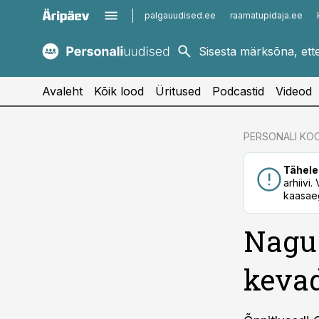
palgauudised.ee
raamatupidaja.ee
kaubandus.ee
imelineajalugu.ee
kinnisvarauudised.ee
imelineteadus.ee
Avaleht
Kõik lood
Üritused
Podcastid
Videod
cebook
PERSONALI KOO
Twitter)
Tähele
kedIn
arhiivi
kaasaeg
ail
Nagu 
k
keva