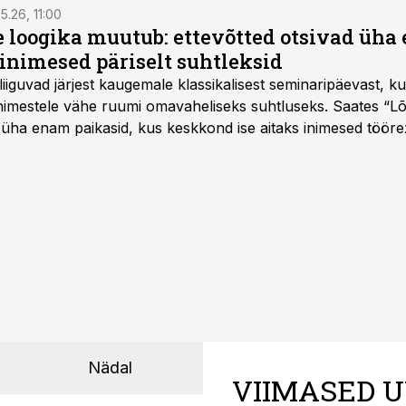
5.26, 11:00
e loogika muutub: ettevõtted otsivad üh
inimesed päriselt suhtleksid
d liiguvad järjest kaugemale klassikalisest seminaripäevast,
 inimestele vähe ruumi omavaheliseks suhtluseks. Saates “L
 üha enam paikasid, kus keskkond ise aitaks inimesed töörež
kumaks ja sisulisemaks koosolemiseks.
Nädal
VIIMASED U