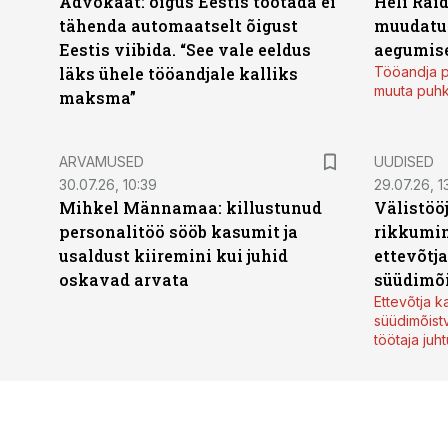
Advokaat: õigus Eestis töötada ei
Heli Raid
tähenda automaatselt õigust
muudatu
Eestis viibida. “See vale eeldus
aegumise
läks ühele tööandjale kalliks
Tööandja p
muuta puh
maksma”
ARVAMUSED
UUDISED
30.07.26, 10:39
29.07.26, 1
Mihkel Männamaa: killustunud
Välistöö
personalitöö sööb kasumit ja
rikkumin
usaldust kiiremini kui juhid
ettevõtj
oskavad arvata
süüdimõ
Ettevõtja 
süüdimõist
töötaja juh