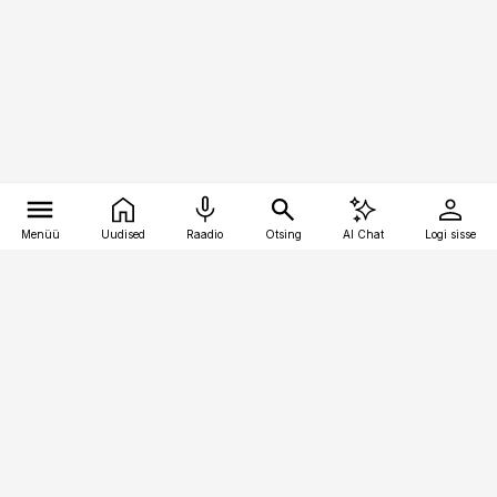
Menüü
Uudised
Raadio
Otsing
AI Chat
Logi sisse
Vana-Lõuna 39/1, 19094 Tallinn
(+372) 667 0111
personaliuudised@personaliuudised.ee
Telli
Reklaam
Firmast