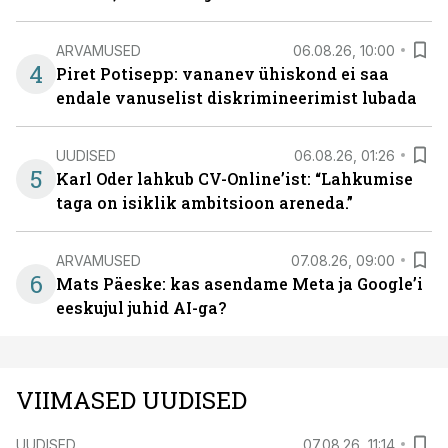
ARVAMUSED
06.08.26, 10:00
4
Piret Potisepp: vananev ühiskond ei saa
endale vanuselist diskrimineerimist lubada
UUDISED
06.08.26, 01:26
5
Karl Oder lahkub CV-Online’ist: “Lahkumise
taga on isiklik ambitsioon areneda.”
ARVAMUSED
07.08.26, 09:00
6
Mats Päeske: kas asendame Meta ja Google’i
eeskujul juhid AI-ga?
VIIMASED UUDISED
UUDISED
07.08.26, 11:14