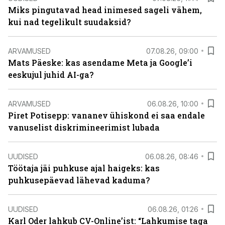
Miks pingutavad head inimesed sageli vähem,
kui nad tegelikult suudaksid?
ARVAMUSED
07.08.26, 09:00
Mats Päeske: kas asendame Meta ja Google’i
eeskujul juhid AI-ga?
ARVAMUSED
06.08.26, 10:00
Piret Potisepp: vananev ühiskond ei saa endale
vanuselist diskrimineerimist lubada
UUDISED
06.08.26, 08:46
Töötaja jäi puhkuse ajal haigeks: kas
puhkusepäevad lähevad kaduma?
UUDISED
06.08.26, 01:26
Karl Oder lahkub CV-Online’ist: “Lahkumise taga