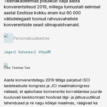
Teatriakadeemias pidulikult välja aasta
konverentsiteod 2019, millega tunnustati eelmisel
aastal Eestisse kokku enam kui 60 000
välisdelegaati toonud rahvusvaheliste
konverentside seast silmapaistvamaid.
Personaliuudised.ee
Jaga
Salvesta
Vihja
Foto:
Toomas Tuul
Aasta konverentsitegu 2019 tiitliga pärjatud ISCI
lasteteaduste kongress ja JCI maailmakongress
näitasid, et ajakohase konverentsi korraldamise juurde
kuuluvad keskkonnast hoolivad digi- ja jätkusuutlikud
lahendused ja nii nagu kõikjal maailmas, räägivad ka