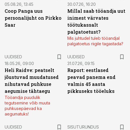
05.08.26, 13:45
30.07.26, 16:20
Coop Panga uus
Millal saab tööandja uut
personalijuht on Pirkko
inimest värvates
Saar
töötukassalt
palgatoetust?
Mis juhtudel tuleb tööandjal
palgatoetus riigile tagastada?
UUDISED
UUDISED
18.05.26, 09:00
31.07.26, 09:15
Heli Raidve: peatselt
Raport: eestlased
jõustuvad muudatused
peavad panema end
nihutavad puhkuse
valmis 45 aasta
aegumise tähtaegu
pikkuseks tööeluks
Tööandja puudulik
tegutsemine võib muuta
puhkusepäevad ka
aegumatuks!
ST
UUDISED
SISUTURUNDUS