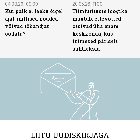
04.08.26, 09:00
20.05.26, 11:00
Kui palk ei laeku õigel
Tiimiürituste loogika
ajal: millised nõuded
muutub: ettevõtted
võivad tööandjat
otsivad üha enam
oodata?
keskkonda, kus
inimesed päriselt
suhtleksid
LIITU UUDISKIRJAGA