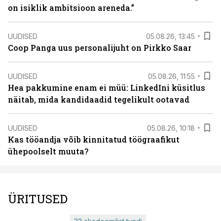
on isiklik ambitsioon areneda.”
UUDISED
05.08.26, 13:45
Coop Panga uus personalijuht on Pirkko Saar
UUDISED
05.08.26, 11:55
Hea pakkumine enam ei müü: LinkedIni küsitlus
näitab, mida kandidaadid tegelikult ootavad
UUDISED
05.08.26, 10:18
Kas tööandja võib kinnitatud töögraafikut
ühepoolselt muuta?
ÜRITUSED