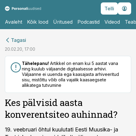
Telli
Avaleht
Kõik lood
Üritused
Podcastid
Videod
Teab
cebook
Tagasi
Twitter)
20.02.20, 17:00
kedIn
Tähelepanu!
Artikkel on enam kui 5 aastat vana
ning kuulub väljaande digitaalsesse arhiivi.
ail
Väljaanne ei uuenda ega kaasajasta arhiveeritud
sisu, mistõttu võib olla vajalik kaasaegsete
k
allikatega tutvumine
Kes pälvisid aasta
konverentsiteo auhinnad?
19. veebruari õhtul kuulutati Eesti Muusika- ja