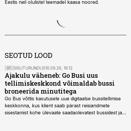
Eestis neil olulistel teemadel kaasa noored.
SEOTUD LOOD
SISUTURUNDUS
16.06.26, 16:12
ST
Ajakulu väheneb: Go Busi uus
tellimiskeskkond võimaldab bussi
broneerida minutitega
Go Bus võttis kasutusele uue digitaalse bussitellimise
keskkonna, kus klient saab pärast reisiandmete
sisestamist kohe ülevaate saadaolevatest bussidest ja
esialgsest hinnast. Nii saab transpordi planeerimisega
kiiresti edasi liikuda hinnapakkumist ootamata.