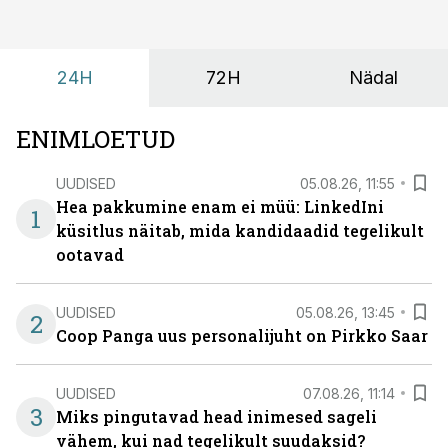
24H
72H
Nädal
ENIMLOETUD
UUDISED
05.08.26, 11:55
Hea pakkumine enam ei müü: LinkedIni
1
küsitlus näitab, mida kandidaadid tegelikult
ootavad
UUDISED
05.08.26, 13:45
2
Coop Panga uus personalijuht on Pirkko Saar
UUDISED
07.08.26, 11:14
3
Miks pingutavad head inimesed sageli
vähem, kui nad tegelikult suudaksid?