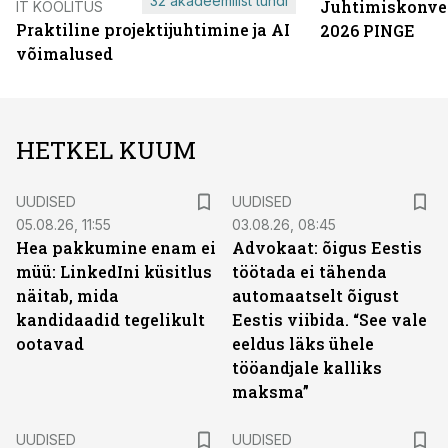
32 akadeemilist tundi
Juhtimiskonve
IT KOOLITUS
Praktiline projektijuhtimine ja AI
2026 PINGE
võimalused
HETKEL KUUM
UUDISED
UUDISED
05.08.26, 11:55
03.08.26, 08:45
Hea pakkumine enam ei
Advokaat: õigus Eestis
müü: LinkedIni küsitlus
töötada ei tähenda
näitab, mida
automaatselt õigust
kandidaadid tegelikult
Eestis viibida. “See vale
ootavad
eeldus läks ühele
tööandjale kalliks
maksma”
UUDISED
UUDISED