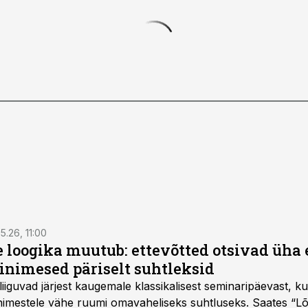
5.26, 11:00
e loogika muutub: ettevõtted otsivad üh
inimesed päriselt suhtleksid
d liiguvad järjest kaugemale klassikalisest seminaripäevast,
 inimestele vähe ruumi omavaheliseks suhtluseks. Saates “L