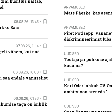
Ini küsitlus näitab,
ad
ARVAMUSED
Mats Päeske: kas asend
05.08.26, 13:45
irkko Saar
ARVAMUSED
Piret Potisepp: vanane
diskrimineerimist lub
07.08.26, 11:14
eli vähem, kui nad
UUDISED
Töötaja jäi puhkuse aj
kaduma?
06.08.26, 10:00
i saa endale vanuselist
UUDISED
Karl Oder lahkub CV-Onl
ambitsioon areneda.”
06.08.26, 01:26
hkumise taga on isiklik
UUDISED
Coop Panga uus persona