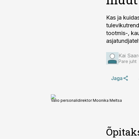
Kas ja kuida
tulevikutren
tootmis-, kau
asjatundjatel
Kai Saar
Pare juht
Jaga
Valio personalidirektor Moonika Meltsa
Õpitak