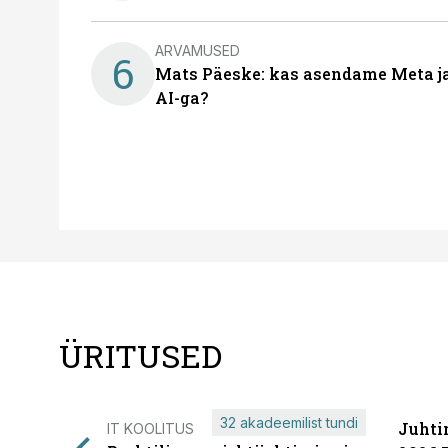
ARVAMUSED
6
Mats Päeske: kas asendame Meta ja 
AI-ga?
ÜRITUSED
32 akadeemilist tundi
Juhti
IT KOOLITUS