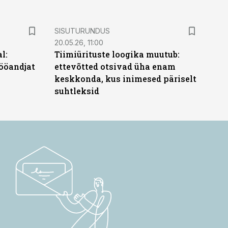
ST
SISUTURUNDUS
20.05.26, 11:00
l:
Tiimiürituste loogika muutub:
ööandjat
ettevõtted otsivad üha enam
keskkonda, kus inimesed päriselt
suhtleksid