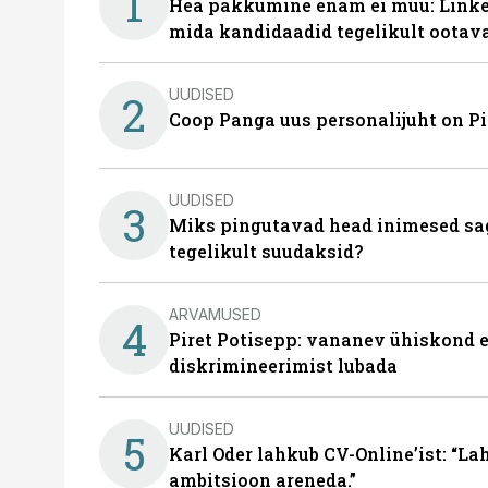
1
Hea pakkumine enam ei müü: Linked
mida kandidaadid tegelikult ootav
UUDISED
2
Coop Panga uus personalijuht on P
UUDISED
3
Miks pingutavad head inimesed sag
tegelikult suudaksid?
ARVAMUSED
4
Piret Potisepp: vananev ühiskond e
diskrimineerimist lubada
UUDISED
5
Karl Oder lahkub CV-Online’ist: “La
ambitsioon areneda.”