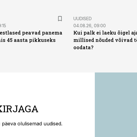
UUDISED
9:15
04.08.26, 09:00
eestlased peavad panema
Kui palk ei laeku õigel aja
is 45 aasta pikkuseks
millised nõuded võivad t
oodata?
KIRJAGA
ti päeva olulisemad uudised.