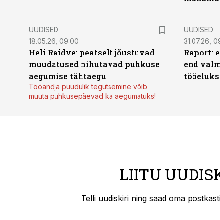
UUDISED
UUDISED
18.05.26, 09:00
31.07.26, 0
Heli Raidve: peatselt jõustuvad
Raport: 
muudatused nihutavad puhkuse
end valm
aegumise tähtaegu
tööeluks
Tööandja puudulik tegutsemine võib
muuta puhkusepäevad ka aegumatuks!
LIITU UUDIS
Telli uudiskiri ning saad oma postkas