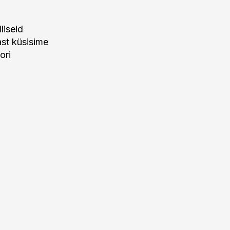
liseid
ast küsisime
ori