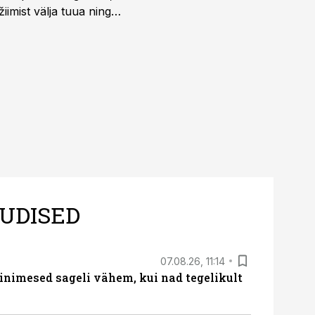
iimist välja tuua ning
UDISED
07.08.26, 11:14
nimesed sageli vähem, kui nad tegelikult