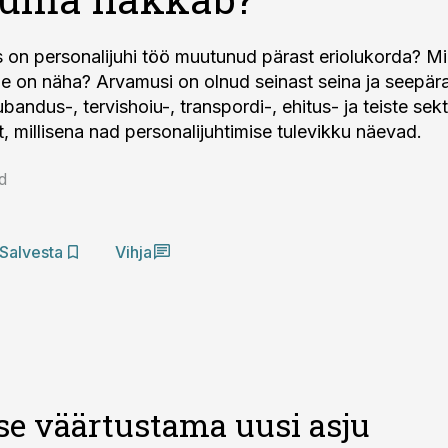
s on personalijuhi töö muutunud pärast eriolukorda? Mil
de on näha? Arvamusi on olnud seinast seina ja seepär
bandus-, tervishoiu-, transpordi-, ehitus- ja teiste sekt
t, millisena nad personalijuhtimise tulevikku näevad.
d
Salvesta
Vihja
se väärtustama uusi asju