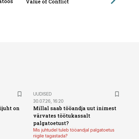
atöös
Läbirääk
Value of Conflict
UUDISED
30.07.26, 16:20
ijuht on
Millal saab tööandja uut inimest
värvates töötukassalt
palgatoetust?
Mis juhtudel tuleb tööandjal palgatoetus
riigile tagastada?