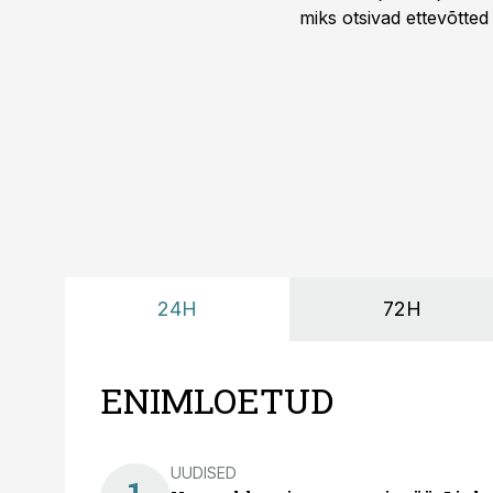
miks otsivad ettevõtted
looks võimaluse rahuli
24H
72H
ENIMLOETUD
UUDISED