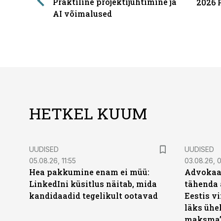
Praktiline projektijuhtimine ja
2026 
AI võimalused
HETKEL KUUM
UUDISED
UUDISED
05.08.26, 11:55
03.08.26, 
Hea pakkumine enam ei müü:
Advokaat
LinkedIni küsitlus näitab, mida
tähenda 
kandidaadid tegelikult ootavad
Eestis vi
läks ühel
maksma