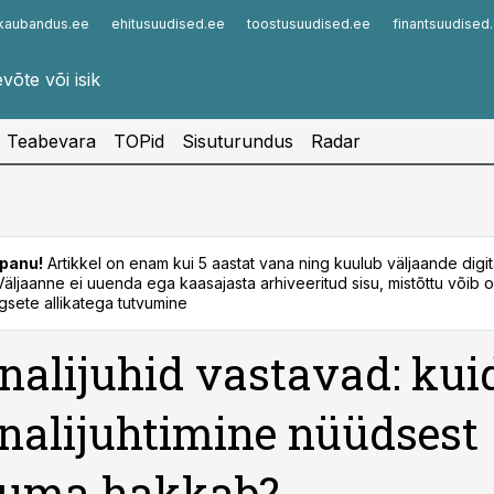
kaubandus.ee
ehitusuudised.ee
toostusuudised.ee
finantsuudised
Infopank
Radar
Teabevara
TOPid
Sisuturundus
Radar
panu!
Artikkel on enam kui 5 aastat vana ning kuulub väljaande digi
. Väljaanne ei uuenda ega kaasajasta arhiveeritud sisu, mistõttu võib ol
sete allikatega tutvumine
nalijuhid vastavad: kui
nalijuhtimine nüüdsest
uma hakkab?