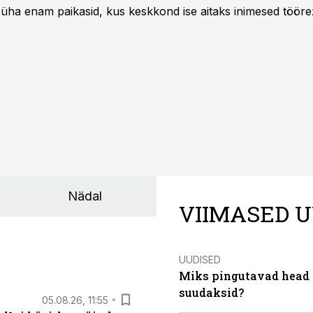
 üha enam paikasid, kus keskkond ise aitaks inimesed töörež
kumaks ja sisulisemaks koosolemiseks.
Nädal
VIIMASED U
UUDISED
Miks pingutavad head i
suudaksid?
05.08.26, 11:55