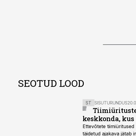
SEOTUD LOOD
ST
SISUTURUNDUS
20.0
Tiimiüritust
keskkonda, kus 
Ettevõtete tiimiürituse
täidetud ajakava jätab