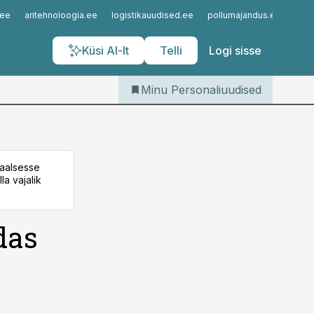
Iseteenindus
.ee
aritehnoloogia.ee
logistikauudised.ee
pollumajandus.ee
kinn
Telli Personaliuudised
Küsi AI-lt
Telli
Logi sisse
Minu Personaliuudised
taalsesse
la vajalik
das