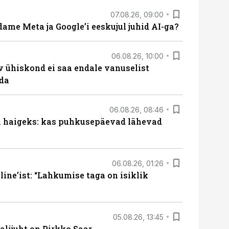
07.08.26, 09:00
ame Meta ja Google’i eeskujul juhid AI-ga?
06.08.26, 10:00
v ühiskond ei saa endale vanuselist
ada
06.08.26, 08:46
al haigeks: kas puhkusepäevad lähevad
06.08.26, 01:26
ine’ist: “Lahkumise taga on isiklik
05.08.26, 13:45
lijuht on Pirkko Saar