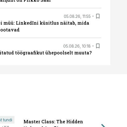
05.08.26, 11:55
 müü: LinkedIni küsitlus näitab, mida
 ootavad
05.08.26, 10:18
itatud töögraafikut ühepoolselt muuta?
t tundi
Master Class: The Hidden
ÄRIPÄEVA 