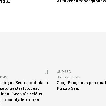
AI rakendamine igapäev
PINGE
UUDISED
08:45
05.08.26, 13:45
: õigus Eestis töötada ei
Coop Panga uus personal
automaatselt õigust
Pirkko Saar
ibida. “See vale eeldus
e tööandjale kalliks
”