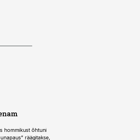
a enam
 kus hommikust õhtuni
õunapaus” räägitakse,