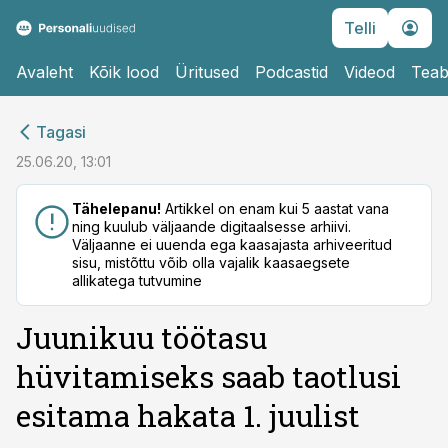
Telli
Avaleht
Kõik lood
Üritused
Podcastid
Videod
Teab
cebook
Tagasi
Twitter)
25.06.20, 13:01
kedIn
Tähelepanu!
Artikkel on enam kui 5 aastat vana
ning kuulub väljaande digitaalsesse arhiivi.
ail
Väljaanne ei uuenda ega kaasajasta arhiveeritud
sisu, mistõttu võib olla vajalik kaasaegsete
k
allikatega tutvumine
Juunikuu töötasu
hüvitamiseks saab taotlusi
esitama hakata 1. juulist