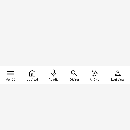
Menüü
Uudised
Raadio
Otsing
AI Chat
Logi sisse
Vana-Lõuna 39/1, 19094 Tallinn
(+372) 667 0111
personaliuudised@personaliuudised.ee