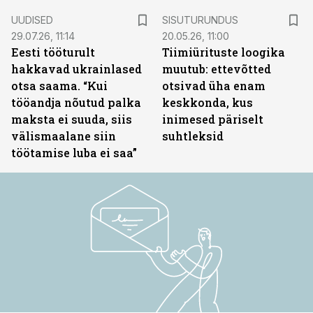
ST
UUDISED
SISUTURUNDUS
29.07.26, 11:14
20.05.26, 11:00
Eesti tööturult
Tiimiürituste loogika
hakkavad ukrainlased
muutub: ettevõtted
otsa saama. “Kui
otsivad üha enam
tööandja nõutud palka
keskkonda, kus
maksta ei suuda, siis
inimesed päriselt
välismaalane siin
suhtleksid
töötamise luba ei saa”