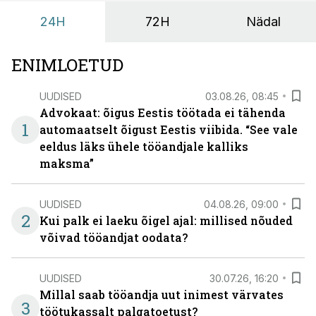
24H
72H
Nädal
ENIMLOETUD
UUDISED
03.08.26, 08:45
Advokaat: õigus Eestis töötada ei tähenda
1
automaatselt õigust Eestis viibida. “See vale
eeldus läks ühele tööandjale kalliks
maksma”
UUDISED
04.08.26, 09:00
2
Kui palk ei laeku õigel ajal: millised nõuded
võivad tööandjat oodata?
UUDISED
30.07.26, 16:20
Millal saab tööandja uut inimest värvates
3
töötukassalt palgatoetust?