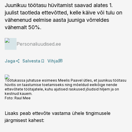
Juunikuu töötasu hüvitamist saavad alates 1.
juulist taotleda ettevõtted, kelle käive või tulu on
vähenenud eelmise aasta juuniga võrreldes
vähemalt 50%.
Personaliuudised.ee
Jaga
Salvesta
Vihja
Töötukassa juhatuse esimees Meelis Paavel ütles, et juunikuu töötasu
hüvitis on taastumise toetamiseks ning mõeldud eelkõige nende
ettevõtete töötajatele, kuhu ajutised raskused jõudsid hiljem ja on
kestnud kauem.
Foto:
Raul Mee
Lisaks peab ettevõte vastama ühele tingimusele
järgmisest kahest: