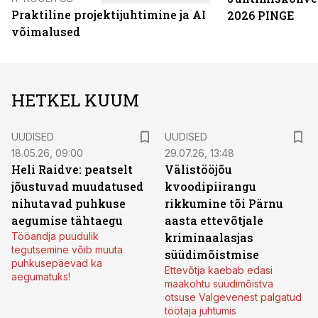
Praktiline projektijuhtimine ja AI
2026 PINGE
võimalused
HETKEL KUUM
UUDISED
UUDISED
18.05.26, 09:00
29.07.26, 13:48
Heli Raidve: peatselt
Välistööjõu
jõustuvad muudatused
kvoodipiirangu
nihutavad puhkuse
rikkumine tõi Pärnu
aegumise tähtaegu
aasta ettevõtjale
Tööandja puudulik
kriminaalasjas
tegutsemine võib muuta
süüdimõistmise
puhkusepäevad ka
Ettevõtja kaebab edasi
aegumatuks!
maakohtu süüdimõistva
otsuse Valgevenest palgatud
töötaja juhtumis