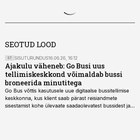
SEOTUD LOOD
SISUTURUNDUS
16.06.26, 16:12
ST
Ajakulu väheneb: Go Busi uus
tellimiskeskkond võimaldab bussi
broneerida minutitega
Go Bus võttis kasutusele uue digitaalse bussitellimise
keskkonna, kus klient saab pärast reisiandmete
sisestamist kohe ülevaate saadaolevatest bussidest ja
esialgsest hinnast. Nii saab transpordi planeerimisega
kiiresti edasi liikuda hinnapakkumist ootamata.