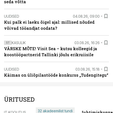
seda võtta
UUDISED
04.08.26, 09:00
Kui palk ei laeku õigel ajal: millised nõuded
võivad tööandjat oodata?
KASULIK
03.08.26, 16:26
ST
VÄRSKE MÕTE! Visit Sea – kutsu kolleegid ja
koostööpartnerid Tallinki jõulu erikruiisile
UUDISED
03.08.26, 15:18
Käimas on üliõpilastööde konkurss „Tudengitegu“
ÜRITUSED
32 akadeemilist tundi
Juhtimiskonve
IT KOOLITUS