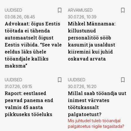
UUDISED
ARVAMUSED
03.08.26, 08:45
30.07.26, 10:39
Advokaat: õigus Eestis
Mihkel Männamaa:
töötada ei tähenda
killustunud
automaatselt õigust
personalitöö sööb
Eestis viibida. “See vale
kasumit ja usaldust
eeldus läks ühele
kiiremini kui juhid
tööandjale kalliks
oskavad arvata
maksma”
UUDISED
UUDISED
31.07.26, 09:15
30.07.26, 16:20
Raport: eestlased
Millal saab tööandja uut
peavad panema end
inimest värvates
valmis 45 aasta
töötukassalt
pikkuseks tööeluks
palgatoetust?
Mis juhtudel tuleb tööandjal
palgatoetus riigile tagastada?