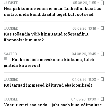
UUDISED
05.08.26, 11:55
Hea pakkumine enam ei müü: LinkedIni küsitlus
näitab, mida kandidaadid tegelikult ootavad
UUDISED
05.08.26, 10:18
Kas tööandja võib kinnitatud töögraafikut
ühepoolselt muuta?
SAATED
04.08.26, 15:45
Kui kriis lööb meeskonna kõikuma, tuleb
juhtida ka ärevust
UUDISED
04.08.26, 11:00
Kui targad inimesed käituvad ebaloogiliselt
UUDISED
04.08.26, 10:00
Vastutust ei saa anda – juht saab luua võimaluse