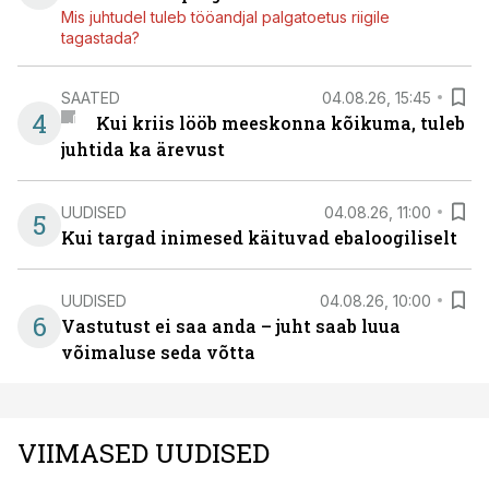
Mis juhtudel tuleb tööandjal palgatoetus riigile
tagastada?
SAATED
04.08.26, 15:45
4
Kui kriis lööb meeskonna kõikuma, tuleb
juhtida ka ärevust
UUDISED
04.08.26, 11:00
5
Kui targad inimesed käituvad ebaloogiliselt
UUDISED
04.08.26, 10:00
6
Vastutust ei saa anda – juht saab luua
võimaluse seda võtta
VIIMASED UUDISED