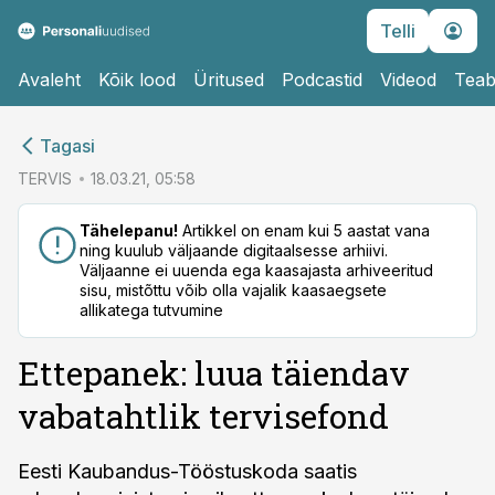
Telli
Avaleht
Kõik lood
Üritused
Podcastid
Videod
Teab
cebook
Tagasi
Twitter)
TERVIS
18.03.21, 05:58
kedIn
Tähelepanu!
Artikkel on enam kui 5 aastat vana
ning kuulub väljaande digitaalsesse arhiivi.
ail
Väljaanne ei uuenda ega kaasajasta arhiveeritud
sisu, mistõttu võib olla vajalik kaasaegsete
k
allikatega tutvumine
Ettepanek: luua täiendav
vabatahtlik tervisefond
Eesti Kaubandus-Tööstuskoda saatis