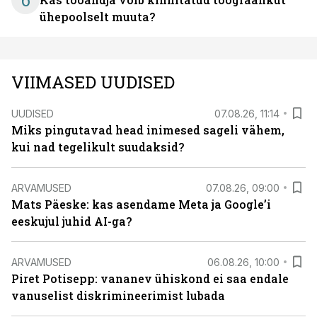
6
ühepoolselt muuta?
VIIMASED UUDISED
UUDISED
07.08.26, 11:14
Miks pingutavad head inimesed sageli vähem,
kui nad tegelikult suudaksid?
ARVAMUSED
07.08.26, 09:00
Mats Päeske: kas asendame Meta ja Google’i
eeskujul juhid AI-ga?
ARVAMUSED
06.08.26, 10:00
Piret Potisepp: vananev ühiskond ei saa endale
vanuselist diskrimineerimist lubada