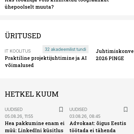
ühepoolselt muuta?
ÜRITUSED
32 akadeemilist tundi
Juhtimiskonve
IT KOOLITUS
Praktiline projektijuhtimine ja AI
2026 PINGE
võimalused
HETKEL KUUM
UUDISED
UUDISED
05.08.26, 11:55
03.08.26, 08:45
Hea pakkumine enam ei
Advokaat: õigus Eestis
müü: LinkedIni küsitlus
töötada ei tähenda