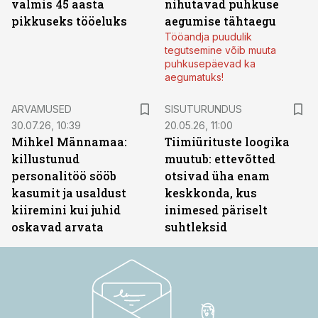
valmis 45 aasta
nihutavad puhkuse
pikkuseks tööeluks
aegumise tähtaegu
Tööandja puudulik
tegutsemine võib muuta
puhkusepäevad ka
aegumatuks!
ST
ARVAMUSED
SISUTURUNDUS
30.07.26, 10:39
20.05.26, 11:00
Mihkel Männamaa:
Tiimiürituste loogika
killustunud
muutub: ettevõtted
personalitöö sööb
otsivad üha enam
kasumit ja usaldust
keskkonda, kus
kiiremini kui juhid
inimesed päriselt
oskavad arvata
suhtleksid