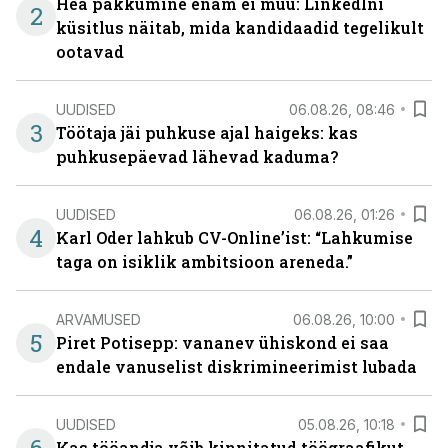
Hea pakkumine enam ei müü: LinkedIni
2
küsitlus näitab, mida kandidaadid tegelikult
ootavad
UUDISED
06.08.26, 08:46
3
Töötaja jäi puhkuse ajal haigeks: kas
puhkusepäevad lähevad kaduma?
UUDISED
06.08.26, 01:26
4
Karl Oder lahkub CV-Online’ist: “Lahkumise
taga on isiklik ambitsioon areneda.”
ARVAMUSED
06.08.26, 10:00
5
Piret Potisepp: vananev ühiskond ei saa
endale vanuselist diskrimineerimist lubada
UUDISED
05.08.26, 10:18
Kas tööandja võib kinnitatud töögraafikut