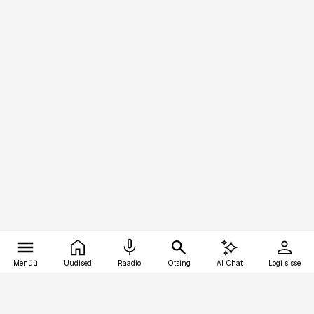
Menüü
Uudised
Raadio
Otsing
AI Chat
Logi sisse