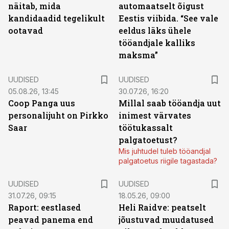
näitab, mida
automaatselt õigust
kandidaadid tegelikult
Eestis viibida. “See vale
ootavad
eeldus läks ühele
tööandjale kalliks
maksma”
UUDISED
UUDISED
05.08.26, 13:45
30.07.26, 16:20
Coop Panga uus
Millal saab tööandja uut
personalijuht on Pirkko
inimest värvates
Saar
töötukassalt
palgatoetust?
Mis juhtudel tuleb tööandjal
palgatoetus riigile tagastada?
UUDISED
UUDISED
31.07.26, 09:15
18.05.26, 09:00
Raport: eestlased
Heli Raidve: peatselt
peavad panema end
jõustuvad muudatused