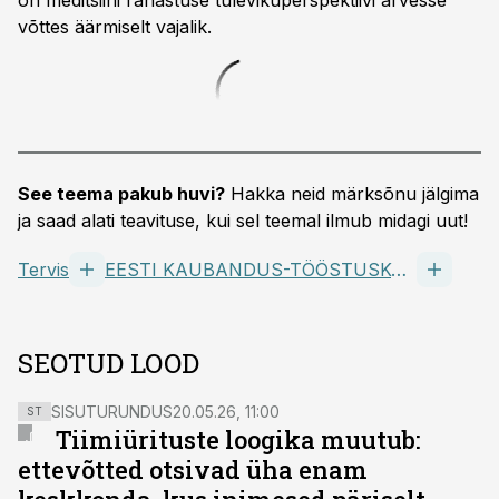
on meditsiini rahastuse tulevikuperspektiivi arvesse
võttes äärmiselt vajalik.
See teema pakub huvi?
Hakka neid märksõnu jälgima
ja saad alati teavituse, kui sel teemal ilmub midagi uut!
Tervis
EESTI KAUBANDUS-TÖÖSTUSKODA MTÜ
SEOTUD LOOD
SISUTURUNDUS
20.05.26, 11:00
ST
Tiimiürituste loogika muutub:
ettevõtted otsivad üha enam