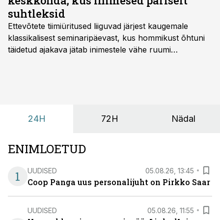
keskkonda, kus inimesed päriselt
suhtleksid
Ettevõtete tiimiüritused liiguvad järjest kaugemale
klassikalisest seminaripäevast, kus hommikust õhtuni
täidetud ajakava jätab inimestele vähe ruumi
omavaheliseks suhtluseks. Saates “Lõunapaus”
räägitakse, miks otsivad ettevõtted üha enam paikasid,
kus keskkond ise aitaks inimesed töörežiimist välja
tuua ning looks võimaluse rahulikumaks ja
sisulisemaks koosolemiseks.
24H
72H
Nädal
ENIMLOETUD
UUDISED
05.08.26, 13:45
1
Coop Panga uus personalijuht on Pirkko Saar
UUDISED
05.08.26, 11:55