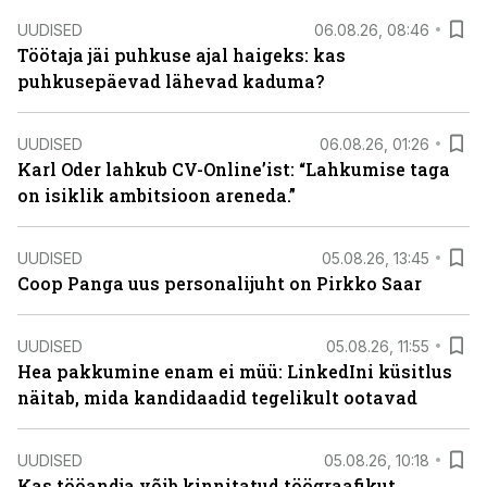
UUDISED
06.08.26, 08:46
Töötaja jäi puhkuse ajal haigeks: kas
puhkusepäevad lähevad kaduma?
UUDISED
06.08.26, 01:26
Karl Oder lahkub CV-Online’ist: “Lahkumise taga
on isiklik ambitsioon areneda.”
UUDISED
05.08.26, 13:45
Coop Panga uus personalijuht on Pirkko Saar
UUDISED
05.08.26, 11:55
Hea pakkumine enam ei müü: LinkedIni küsitlus
näitab, mida kandidaadid tegelikult ootavad
UUDISED
05.08.26, 10:18
Kas tööandja võib kinnitatud töögraafikut