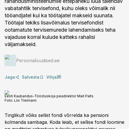
rahandusministeeriumile ettepaneku luua täiendav
vabatahtlik tervisefond, kuhu oleks võimalik nii
tööandjatel kui ka töötajatel makseid suunata.
Töötajal tekiks lisavõimalus tervisefondist
ootamatute tervisemurede lahendamiseks teha
vajaduse korral kulude katteks rahalisi
väljamakseid.
Personaliuudised.ee
Jaga
Salvesta
Vihja
Eesti Kaubandus-Tööstuskoja peadirektor Mait Palts
Foto:
Liis Treimann
Tinglikult võiks sellist fondi võrrelda ka pensioni
kolmanda sambaga. Koda leiab, et sellise fondi loomine