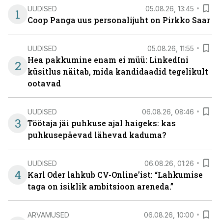
UUDISED
05.08.26, 13:45
1
Coop Panga uus personalijuht on Pirkko Saar
UUDISED
05.08.26, 11:55
Hea pakkumine enam ei müü: LinkedIni
2
küsitlus näitab, mida kandidaadid tegelikult
ootavad
UUDISED
06.08.26, 08:46
3
Töötaja jäi puhkuse ajal haigeks: kas
puhkusepäevad lähevad kaduma?
UUDISED
06.08.26, 01:26
4
Karl Oder lahkub CV-Online’ist: “Lahkumise
taga on isiklik ambitsioon areneda.”
ARVAMUSED
06.08.26, 10:00