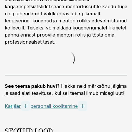
karjäärispetsialistidel saada mentorlussuhte kaudu tuge
ning juhendamist valdkonnas juba pikemalt
tegutsenud, kogenud ja mentori rolliks ettevalmistunud
kolleegilt. Teiseks: võimaldada kogenenumatel liikmetel
panna ennast proovile mentori rollis ja tõsta oma
professionaalset taset.
See teema pakub huvi?
Hakka neid märksõnu jälgima
ja saad alati teavituse, kui sel teemal ilmub midagi uut!
Karjäär
personali koolitamine
SEOTUD LOOD