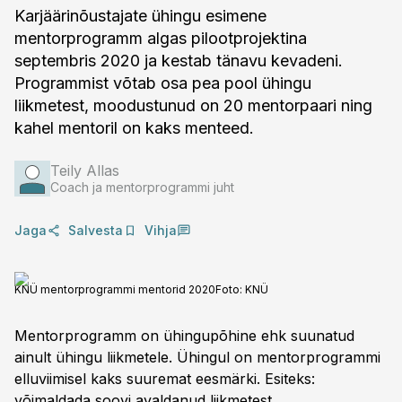
Karjäärinõustajate ühingu esimene
mentorprogramm algas pilootprojektina
septembris 2020 ja kestab tänavu kevadeni.
Programmist võtab osa pea pool ühingu
liikmetest, moodustunud on 20 mentorpaari ning
kahel mentoril on kaks menteed.
Teily Allas
Coach ja mentorprogrammi juht
Jaga
Salvesta
Vihja
KNÜ mentorprogrammi mentorid 2020
Foto:
KNÜ
Mentorprogramm on ühingupõhine ehk suunatud
ainult ühingu liikmetele. Ühingul on mentorprogrammi
elluviimisel kaks suuremat eesmärki. Esiteks:
võimaldada soovi avaldanud liikmetest