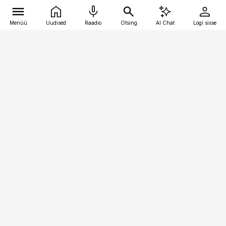
Menüü
Uudised
Raadio
Otsing
AI Chat
Logi sisse
Vana-Lõuna 39/1, 19094 Tallinn
(+372) 667 0111
personaliuudised@personaliuudised.ee
Telli
Reklaam
Firmast
Sisu kasutamisõigused
Ajakirjaniku
eetikakoodeks
Üldtingimused
Privaatsustingimused
Küpsiste poliitika
KKK
Eesti Meediaettevõtete
Eelistuste haldamine