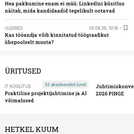
Hea pakkumine enam ei müü: LinkedIni küsitlus
näitab, mida kandidaadid tegelikult ootavad
UUDISED
05.08.26, 10:18
Kas tööandja võib kinnitatud töögraafikut
ühepoolselt muuta?
ÜRITUSED
32 akadeemilist tundi
Juhtimiskonve
IT KOOLITUS
Praktiline projektijuhtimine ja AI
2026 PINGE
võimalused
HETKEL KUUM