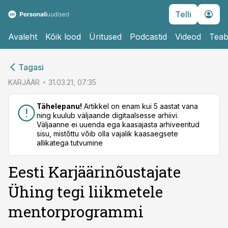
Telli
Avaleht
Kõik lood
Üritused
Podcastid
Videod
Teab
cebook
Tagasi
Twitter)
KARJÄÄR
31.03.21, 07:35
kedIn
Tähelepanu!
Artikkel on enam kui 5 aastat vana
ning kuulub väljaande digitaalsesse arhiivi.
ail
Väljaanne ei uuenda ega kaasajasta arhiveeritud
sisu, mistõttu võib olla vajalik kaasaegsete
k
allikatega tutvumine
Eesti Karjäärinõustajate
Ühing tegi liikmetele
mentorprogrammi