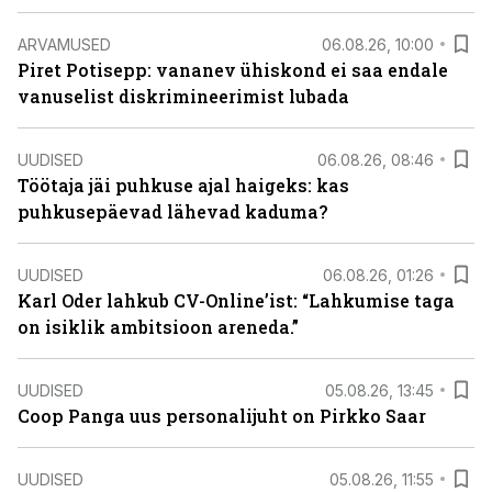
ARVAMUSED
06.08.26, 10:00
Piret Potisepp: vananev ühiskond ei saa endale
vanuselist diskrimineerimist lubada
UUDISED
06.08.26, 08:46
Töötaja jäi puhkuse ajal haigeks: kas
puhkusepäevad lähevad kaduma?
UUDISED
06.08.26, 01:26
Karl Oder lahkub CV-Online’ist: “Lahkumise taga
on isiklik ambitsioon areneda.”
UUDISED
05.08.26, 13:45
Coop Panga uus personalijuht on Pirkko Saar
UUDISED
05.08.26, 11:55