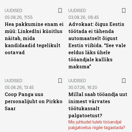
UUDISED
UUDISED
05.08.26, 11:55
03.08.26, 08:45
Hea pakkumine enam ei
Advokaat: õigus Eestis
müü: LinkedIni küsitlus
töötada ei tähenda
näitab, mida
automaatselt õigust
kandidaadid tegelikult
Eestis viibida. “See vale
ootavad
eeldus läks ühele
tööandjale kalliks
maksma”
UUDISED
UUDISED
05.08.26, 13:45
30.07.26, 16:20
Coop Panga uus
Millal saab tööandja uut
personalijuht on Pirkko
inimest värvates
Saar
töötukassalt
palgatoetust?
Mis juhtudel tuleb tööandjal
palgatoetus riigile tagastada?