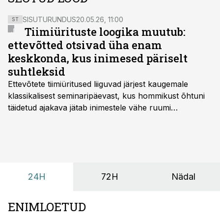
SISUTURUNDUS
20.05.26, 11:00
ST
Tiimiürituste loogika muutub:
ettevõtted otsivad üha enam
keskkonda, kus inimesed päriselt
suhtleksid
Ettevõtete tiimiüritused liiguvad järjest kaugemale
klassikalisest seminaripäevast, kus hommikust õhtuni
täidetud ajakava jätab inimestele vähe ruumi
omavaheliseks suhtluseks. Saates “Lõunapaus”
räägitakse, miks otsivad ettevõtted üha enam paikasid,
kus keskkond ise aitaks inimesed töörežiimist välja
tuua ning looks võimaluse rahulikumaks ja
sisulisemaks koosolemiseks.
24H
72H
Nädal
ENIMLOETUD