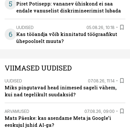
5
Piret Potisepp: vananev ühiskond ei saa
endale vanuselist diskrimineerimist lubada
UUDISED
05.08.26, 10:18
6
Kas tööandja võib kinnitatud töögraafikut
ühepoolselt muuta?
VIIMASED UUDISED
UUDISED
07.08.26, 11:14
Miks pingutavad head inimesed sageli vähem,
kui nad tegelikult suudaksid?
ARVAMUSED
07.08.26, 09:00
Mats Päeske: kas asendame Meta ja Google’i
eeskujul juhid AI-ga?