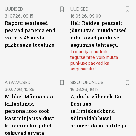
UUDISED
UUDISED
31.07.26, 09:15
18.05.26, 09:00
Raport: eestlased
Heli Raidve: peatselt
peavad panema end
jõustuvad muudatused
valmis 45 aasta
nihutavad puhkuse
pikkuseks tööeluks
aegumise tähtaegu
Tööandja puudulik
tegutsemine võib muuta
puhkusepäevad ka
aegumatuks!
ST
ARVAMUSED
SISUTURUNDUS
30.07.26, 10:39
16.06.26, 16:12
Mihkel Männamaa:
Ajakulu väheneb: Go
killustunud
Busi uus
personalitöö sööb
tellimiskeskkond
kasumit ja usaldust
võimaldab bussi
kiiremini kui juhid
broneerida minutitega
oskavad arvata