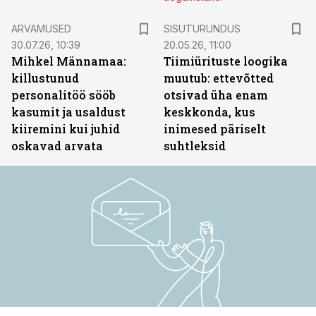
ST
ARVAMUSED
SISUTURUNDUS
30.07.26, 10:39
20.05.26, 11:00
Mihkel Männamaa:
Tiimiürituste loogika
killustunud
muutub: ettevõtted
personalitöö sööb
otsivad üha enam
kasumit ja usaldust
keskkonda, kus
kiiremini kui juhid
inimesed päriselt
oskavad arvata
suhtleksid