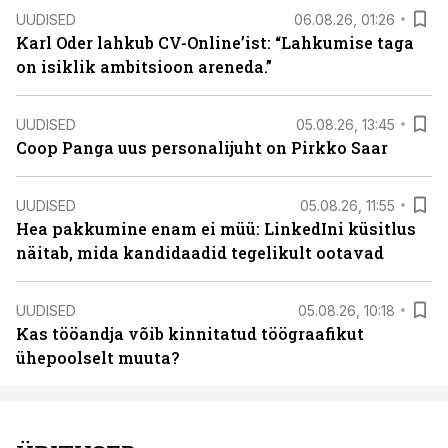
UUDISED
06.08.26, 01:26
Karl Oder lahkub CV-Online’ist: “Lahkumise taga
on isiklik ambitsioon areneda.”
UUDISED
05.08.26, 13:45
Coop Panga uus personalijuht on Pirkko Saar
UUDISED
05.08.26, 11:55
Hea pakkumine enam ei müü: LinkedIni küsitlus
näitab, mida kandidaadid tegelikult ootavad
UUDISED
05.08.26, 10:18
Kas tööandja võib kinnitatud töögraafikut
ühepoolselt muuta?