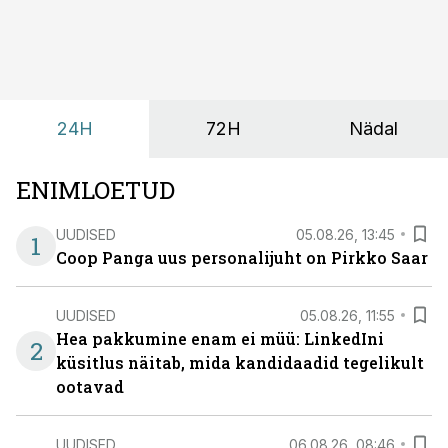
omavaheliseks suhtluseks. Saates “Lõunapaus”
räägitakse, miks otsivad ettevõtted üha enam paikasid,
kus keskkond ise aitaks inimesed töörežiimist välja
tuua ning looks võimaluse rahulikumaks ja
sisulisemaks koosolemiseks.
24H
72H
Nädal
ENIMLOETUD
UUDISED
05.08.26, 13:45
1
Coop Panga uus personalijuht on Pirkko Saar
UUDISED
05.08.26, 11:55
Hea pakkumine enam ei müü: LinkedIni
2
küsitlus näitab, mida kandidaadid tegelikult
ootavad
UUDISED
06.08.26, 08:46