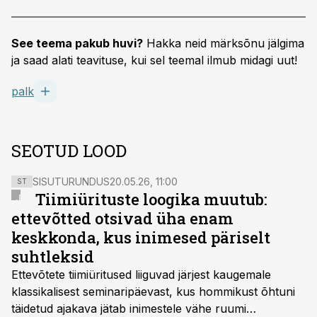
See teema pakub huvi?
Hakka neid märksõnu jälgima
ja saad alati teavituse, kui sel teemal ilmub midagi uut!
palk
SEOTUD LOOD
SISUTURUNDUS
20.05.26, 11:00
ST
Tiimiürituste loogika muutub:
ettevõtted otsivad üha enam
keskkonda, kus inimesed päriselt
suhtleksid
Ettevõtete tiimiüritused liiguvad järjest kaugemale
klassikalisest seminaripäevast, kus hommikust õhtuni
täidetud ajakava jätab inimestele vähe ruumi