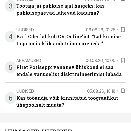
3
Töötaja jäi puhkuse ajal haigeks: kas
puhkusepäevad lähevad kaduma?
UUDISED
06.08.26, 01:26
4
Karl Oder lahkub CV-Online’ist: “Lahkumise
taga on isiklik ambitsioon areneda.”
ARVAMUSED
06.08.26, 10:00
5
Piret Potisepp: vananev ühiskond ei saa
endale vanuselist diskrimineerimist lubada
UUDISED
05.08.26, 10:18
6
Kas tööandja võib kinnitatud töögraafikut
ühepoolselt muuta?