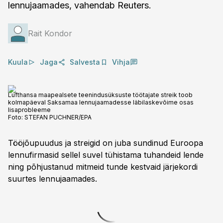
lennujaamades, vahendab Reuters.
Rait Kondor
Kuula
Jaga
Salvesta
Vihja
Lufthansa maapealsete teenindusüksuste töötajate streik toob
kolmapäeval Saksamaa lennujaamadesse läbilaskevõime osas
lisaprobleeme
Foto:
STEFAN PUCHNER/EPA
Tööjõupuudus ja streigid on juba sundinud Euroopa
lennufirmasid sellel suvel tühistama tuhandeid lende
ning põhjustanud mitmeid tunde kestvaid järjekordi
suurtes lennujaamades.