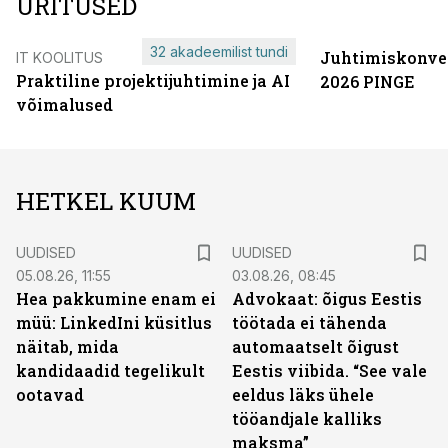
ÜRITUSED
32 akadeemilist tundi
Juhtimiskonve
IT KOOLITUS
Praktiline projektijuhtimine ja AI
2026 PINGE
võimalused
HETKEL KUUM
UUDISED
UUDISED
05.08.26, 11:55
03.08.26, 08:45
Hea pakkumine enam ei
Advokaat: õigus Eestis
müü: LinkedIni küsitlus
töötada ei tähenda
näitab, mida
automaatselt õigust
kandidaadid tegelikult
Eestis viibida. “See vale
ootavad
eeldus läks ühele
tööandjale kalliks
maksma”