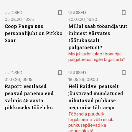
UUDISED
UUDISED
05.08.26, 13:45
30.07.26, 16:20
Coop Panga uus
Millal saab tööandja uut
personalijuht on Pirkko
inimest värvates
Saar
töötukassalt
palgatoetust?
Mis juhtudel tuleb tööandjal
palgatoetus riigile tagastada?
UUDISED
UUDISED
31.07.26, 09:15
18.05.26, 09:00
Raport: eestlased
Heli Raidve: peatselt
peavad panema end
jõustuvad muudatused
valmis 45 aasta
nihutavad puhkuse
pikkuseks tööeluks
aegumise tähtaegu
Tööandja puudulik
tegutsemine võib muuta
puhkusepäevad ka
aegumatuks!