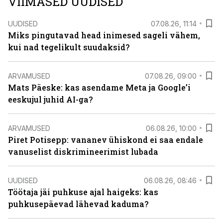
VIIMASED UUDISED
UUDISED
07.08.26, 11:14
Miks pingutavad head inimesed sageli vähem,
kui nad tegelikult suudaksid?
ARVAMUSED
07.08.26, 09:00
Mats Päeske: kas asendame Meta ja Google’i
eeskujul juhid AI-ga?
ARVAMUSED
06.08.26, 10:00
Piret Potisepp: vananev ühiskond ei saa endale
vanuselist diskrimineerimist lubada
UUDISED
06.08.26, 08:46
Töötaja jäi puhkuse ajal haigeks: kas
puhkusepäevad lähevad kaduma?