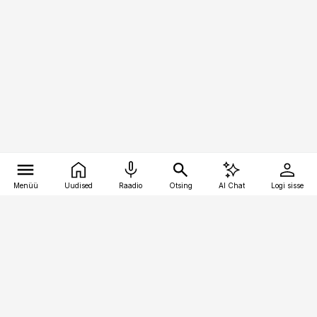
Menüü
Uudised
Raadio
Otsing
AI Chat
Logi sisse
Vana-Lõuna 39/1, 19094 Tallinn
(+372) 667 0111
personaliuudised@personaliuudised.ee