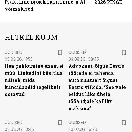
Praktiline projektijuhtimine ja AI
2026 PINGE
võimalused
HETKEL KUUM
UUDISED
UUDISED
05.08.26, 11:55
03.08.26, 08:45
Hea pakkumine enam ei
Advokaat: õigus Eestis
müü: LinkedIni küsitlus
töötada ei tähenda
näitab, mida
automaatselt õigust
kandidaadid tegelikult
Eestis viibida. “See vale
ootavad
eeldus läks ühele
tööandjale kalliks
maksma”
UUDISED
UUDISED
05.08.26, 13:45
30.07.26, 16:20