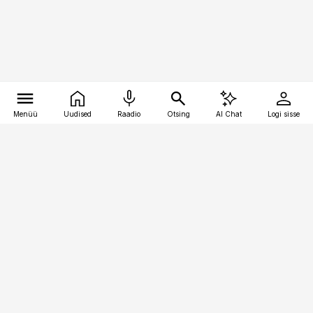
Menüü
Uudised
Raadio
Otsing
AI Chat
Logi sisse
Vana-Lõuna 39/1, 19094 Tallinn
(+372) 667 0111
personaliuudised@personaliuudised.ee
Telli
Reklaam
Firmast
Sisu kasutamisõigused
Ajakirjaniku