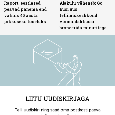
Raport: eestlased
Ajakulu väheneb: Go
peavad panema end
Busi uus
valmis 45 aasta
tellimiskeskkond
pikkuseks tööeluks
võimaldab bussi
broneerida minutitega
LIITU UUDISKIRJAGA
Telli uudiskiri ning saad oma postkasti päeva