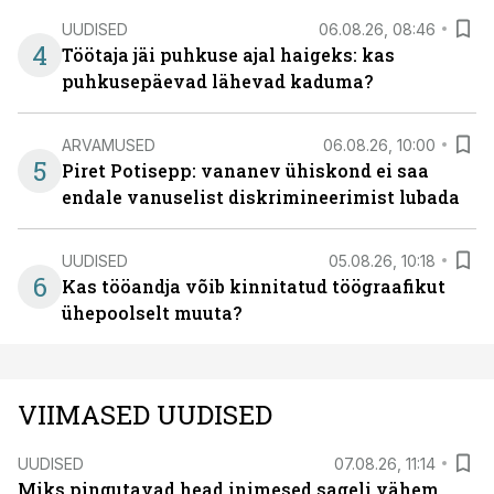
UUDISED
06.08.26, 08:46
4
Töötaja jäi puhkuse ajal haigeks: kas
puhkusepäevad lähevad kaduma?
ARVAMUSED
06.08.26, 10:00
5
Piret Potisepp: vananev ühiskond ei saa
endale vanuselist diskrimineerimist lubada
UUDISED
05.08.26, 10:18
6
Kas tööandja võib kinnitatud töögraafikut
ühepoolselt muuta?
VIIMASED UUDISED
UUDISED
07.08.26, 11:14
Miks pingutavad head inimesed sageli vähem,