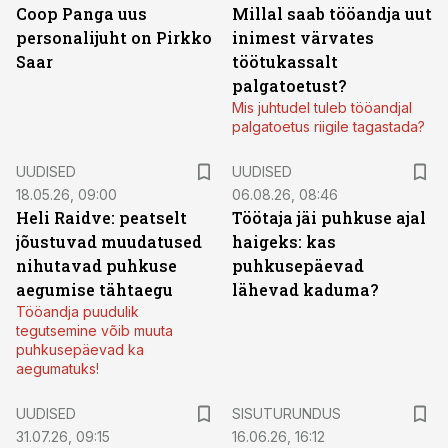
Coop Panga uus
Millal saab tööandja uut
personalijuht on Pirkko
inimest värvates
Saar
töötukassalt
palgatoetust?
Mis juhtudel tuleb tööandjal
palgatoetus riigile tagastada?
UUDISED
UUDISED
18.05.26, 09:00
06.08.26, 08:46
Heli Raidve: peatselt
Töötaja jäi puhkuse ajal
jõustuvad muudatused
haigeks: kas
nihutavad puhkuse
puhkusepäevad
aegumise tähtaegu
lähevad kaduma?
Tööandja puudulik
tegutsemine võib muuta
puhkusepäevad ka
aegumatuks!
ST
UUDISED
SISUTURUNDUS
31.07.26, 09:15
16.06.26, 16:12