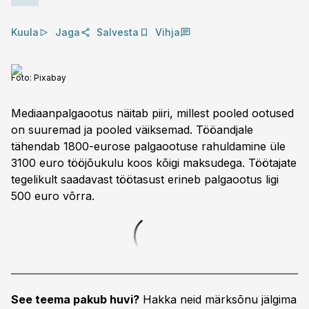
Kuula
Jaga
Salvesta
Vihja
Foto:
Pixabay
Mediaanpalgaootus näitab piiri, millest pooled ootused
on suuremad ja pooled väiksemad. Tööandjale
tähendab 1800-eurose palgaootuse rahuldamine üle
3100 euro tööjõukulu koos kõigi maksudega. Töötajate
tegelikult saadavast töötasust erineb palgaootus ligi
500 euro võrra.
See teema pakub huvi?
Hakka neid märksõnu jälgima