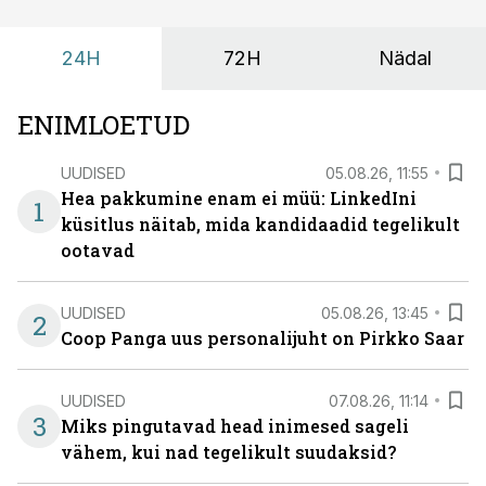
tuua ning looks võimaluse rahulikumaks ja
sisulisemaks koosolemiseks.
24H
72H
Nädal
ENIMLOETUD
UUDISED
05.08.26, 11:55
Hea pakkumine enam ei müü: LinkedIni
1
küsitlus näitab, mida kandidaadid tegelikult
ootavad
UUDISED
05.08.26, 13:45
2
Coop Panga uus personalijuht on Pirkko Saar
UUDISED
07.08.26, 11:14
3
Miks pingutavad head inimesed sageli
vähem, kui nad tegelikult suudaksid?