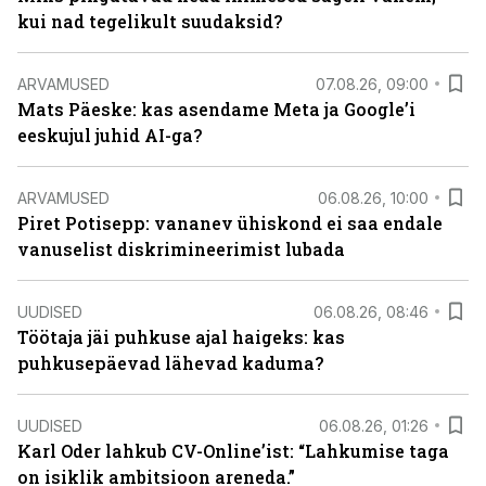
kui nad tegelikult suudaksid?
ARVAMUSED
07.08.26, 09:00
Mats Päeske: kas asendame Meta ja Google’i
eeskujul juhid AI-ga?
ARVAMUSED
06.08.26, 10:00
Piret Potisepp: vananev ühiskond ei saa endale
vanuselist diskrimineerimist lubada
UUDISED
06.08.26, 08:46
Töötaja jäi puhkuse ajal haigeks: kas
puhkusepäevad lähevad kaduma?
UUDISED
06.08.26, 01:26
Karl Oder lahkub CV-Online’ist: “Lahkumise taga
on isiklik ambitsioon areneda.”