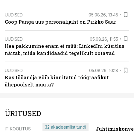
UUDISED
05.08.26, 13:45
Coop Panga uus personalijuht on Pirkko Saar
UUDISED
05.08.26, 11:55
Hea pakkumine enam ei müü: LinkedIni küsitlus
näitab, mida kandidaadid tegelikult ootavad
UUDISED
05.08.26, 10:18
Kas tööandja võib kinnitatud töögraafikut
ühepoolselt muuta?
ÜRITUSED
32 akadeemilist tundi
Juhtimiskonve
IT KOOLITUS