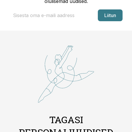
olulisemad uudised.
Liitun
TAGASI