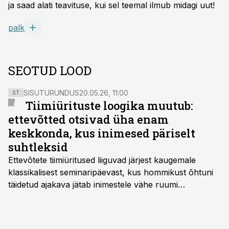
ja saad alati teavituse, kui sel teemal ilmub midagi uut!
palk
SEOTUD LOOD
SISUTURUNDUS
20.05.26, 11:00
ST
Tiimiürituste loogika muutub:
ettevõtted otsivad üha enam
keskkonda, kus inimesed päriselt
suhtleksid
Ettevõtete tiimiüritused liiguvad järjest kaugemale
klassikalisest seminaripäevast, kus hommikust õhtuni
täidetud ajakava jätab inimestele vähe ruumi
omavaheliseks suhtluseks. Saates “Lõunapaus”
räägitakse, miks otsivad ettevõtted üha enam paikasid,
kus keskkond ise aitaks inimesed töörežiimist välja