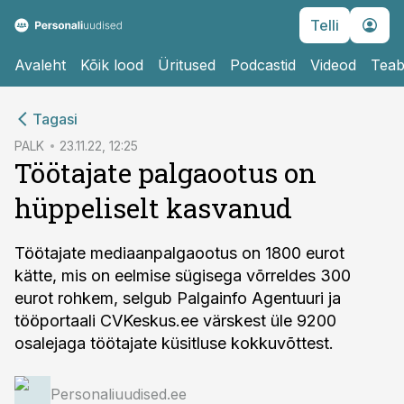
Telli
Avaleht
Kõik lood
Üritused
Podcastid
Videod
Teab
cebook
Tagasi
Twitter)
PALK
23.11.22, 12:25
Töötajate palgaootus on
kedIn
hüppeliselt kasvanud
ail
k
Töötajate mediaanpalgaootus on 1800 eurot
kätte, mis on eelmise sügisega võrreldes 300
eurot rohkem, selgub Palgainfo Agentuuri ja
tööportaali CVKeskus.ee värskest üle 9200
osalejaga töötajate küsitluse kokkuvõttest.
Personaliuudised.ee