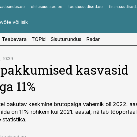
kaubandus.ee
ehitusuudised.ee
toostusuudised.ee
finantsuudised
Infopank
Radar
Teabevara
TOPid
Sisuturundus
Radar
, 10:39
apakkumised kasvasid
ga 11%
el pakutav keskmine brutopalga vahemik oli 2022. aas
mida on 11% rohkem kui 2021. aastal, näitab tööportaal
statistika.
iuudised.ee