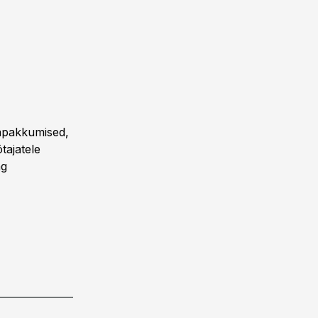
gapakkumised,
tajatele
ng