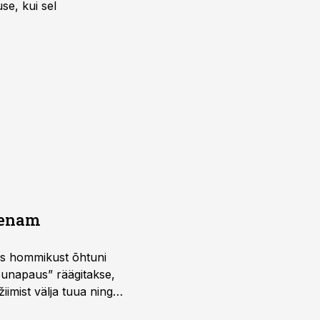
se, kui sel
a enam
 kus hommikust õhtuni
õunapaus” räägitakse,
iimist välja tuua ning