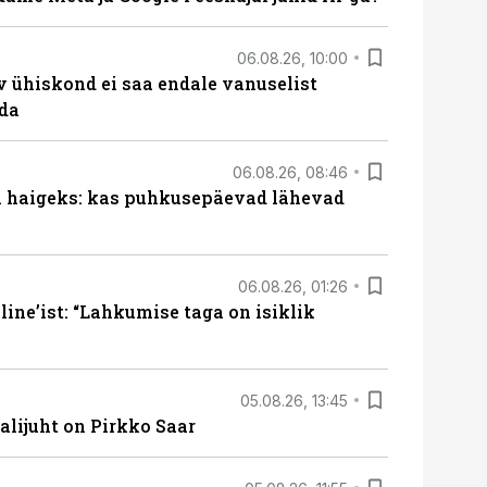
06.08.26, 10:00
v ühiskond ei saa endale vanuselist
ada
06.08.26, 08:46
al haigeks: kas puhkusepäevad lähevad
06.08.26, 01:26
ine’ist: “Lahkumise taga on isiklik
05.08.26, 13:45
lijuht on Pirkko Saar