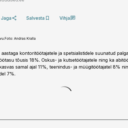
Jaga
Salvesta
Vihja
vu.
Foto:
Andras Kralla
aastaga kontoritöötajatele ja spetsialistidele suunatud pal
ötasu tõusis 18%. Oskus- ja kutsetöötajatele ning ka abitöö
kasvas samal ajal 11%, teenindus- ja müügitöötajatel 8% ni
idel 7%.