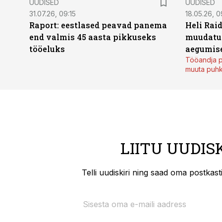
UUDISED
UUDISED
31.07.26, 09:15
18.05.26, 0
Raport: eestlased peavad panema
Heli Raid
end valmis 45 aasta pikkuseks
muudatu
tööeluks
aegumise
Tööandja p
muuta puh
LIITU UUDIS
Telli uudiskiri ning saad oma postkas