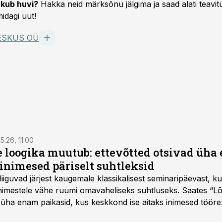
kub huvi?
Hakka neid märksõnu jälgima ja saad alati teavitu
idagi uut!
ESKUS OÜ
5.26, 11:00
e loogika muutub: ettevõtted otsivad üh
inimesed päriselt suhtleksid
d liiguvad järjest kaugemale klassikalisest seminaripäevast,
 inimestele vähe ruumi omavaheliseks suhtluseks. Saates “L
 üha enam paikasid, kus keskkond ise aitaks inimesed töörež
kumaks ja sisulisemaks koosolemiseks.