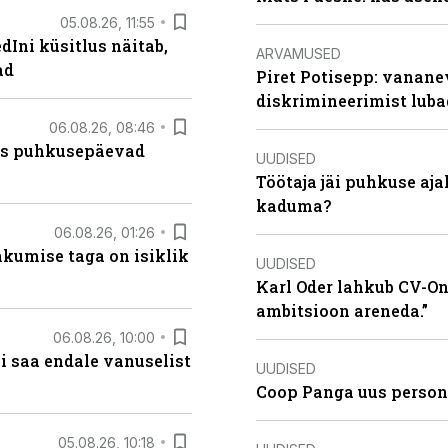
05.08.26, 11:55
Ini küsitlus näitab,
ARVAMUSED
ad
Piret Potisepp: vanane
diskrimineerimist lub
06.08.26, 08:46
kas puhkusepäevad
UUDISED
Töötaja jäi puhkuse aj
kaduma?
06.08.26, 01:26
hkumise taga on isiklik
UUDISED
Karl Oder lahkub CV-Onl
ambitsioon areneda.”
06.08.26, 10:00
i saa endale vanuselist
UUDISED
Coop Panga uus persona
05.08.26, 10:18