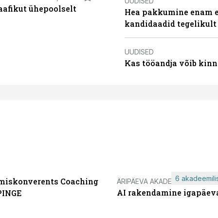
UUDISED
aafikut ühepoolselt
Hea pakkumine enam ei
kandidaadid tegelikult
UUDISED
Kas tööandja võib kinn
6 akadeemilis
miskonverents Coaching
ÄRIPÄEVA AKADEEMIA
AI rakendamine igapäev
PINGE