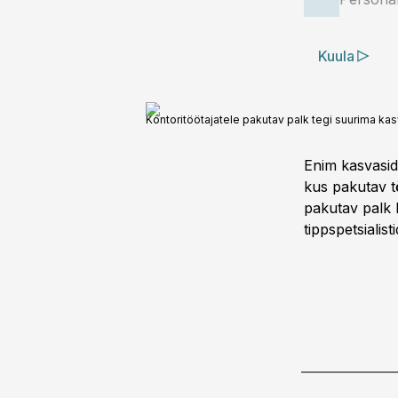
Kuula
Kontoritöötajatele pakutav palk tegi suurima kas
Enim kasvasid 
kus pakutav tö
pakutav palk 
tippspetsialist