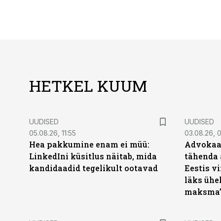
HETKEL KUUM
UUDISED
UUDISED
05.08.26, 11:55
03.08.26, 
Hea pakkumine enam ei müü:
Advokaat
LinkedIni küsitlus näitab, mida
tähenda 
kandidaadid tegelikult ootavad
Eestis vi
läks ühel
maksma