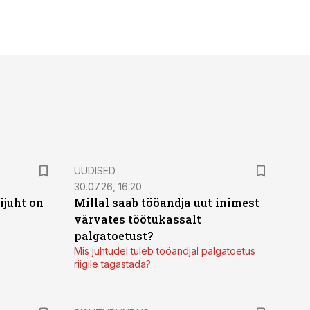
UUDISED
30.07.26, 16:20
ijuht on
Millal saab tööandja uut inimest
värvates töötukassalt
palgatoetust?
Mis juhtudel tuleb tööandjal palgatoetus
riigile tagastada?
ST