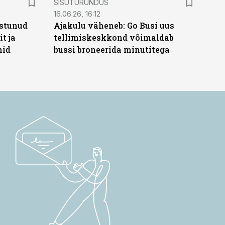
SISUTURUNDUS
16.06.26, 16:12
stunud
Ajakulu väheneb: Go Busi uus
t ja
tellimiskeskkond võimaldab
hid
bussi broneerida minutitega