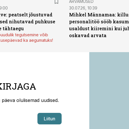
ARVAMUSED
9:00
30.07.26, 10:39
ve: peatselt jõustuvad
Mihkel Männamaa: killu
sed nihutavad puhkuse
personalitöö sööb kasumi
 tähtaegu
usaldust kiiremini kui ju
uudulik tegutsemine võib
oskavad arvata
kusepäevad ka aegumatuks!
KIRJAGA
ti päeva olulisemad uudised.
Liitun