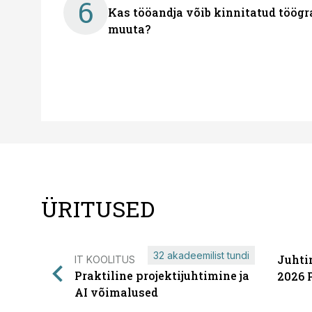
6
Kas tööandja võib kinnitatud töögr
muuta?
ÜRITUSED
32 akadeemilist tundi
Juhti
IT KOOLITUS
Praktiline projektijuhtimine ja
2026 
AI võimalused