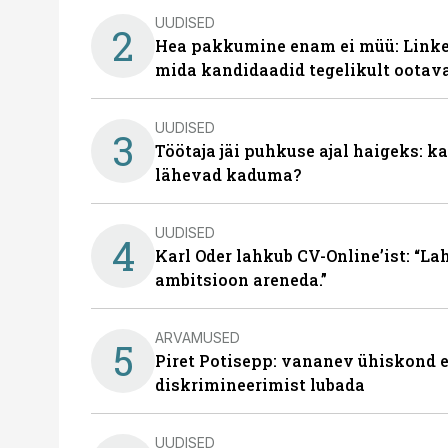
UUDISED
2
Hea pakkumine enam ei müü: Linked
mida kandidaadid tegelikult ootav
UUDISED
3
Töötaja jäi puhkuse ajal haigeks: 
lähevad kaduma?
UUDISED
4
Karl Oder lahkub CV-Online’ist: “La
ambitsioon areneda.”
ARVAMUSED
5
Piret Potisepp: vananev ühiskond e
diskrimineerimist lubada
UUDISED