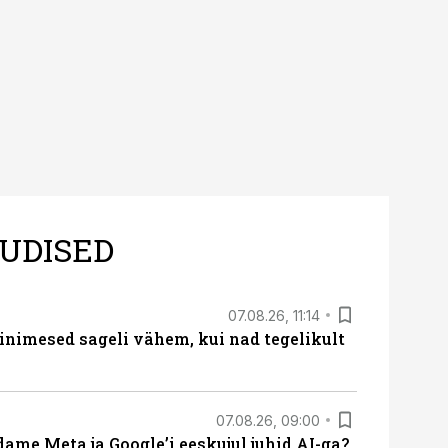
UDISED
07.08.26, 11:14
nimesed sageli vähem, kui nad tegelikult
07.08.26, 09:00
ame Meta ja Google’i eeskujul juhid AI-ga?