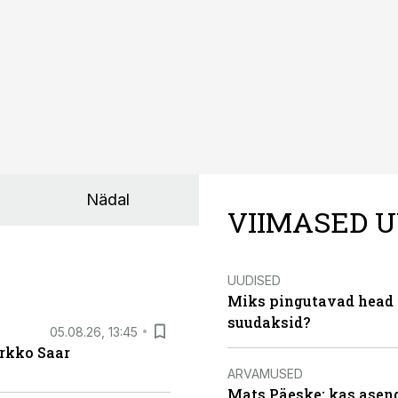
Nädal
VIIMASED U
UUDISED
Miks pingutavad head i
suudaksid?
05.08.26, 13:45
irkko Saar
ARVAMUSED
Mats Päeske: kas asend