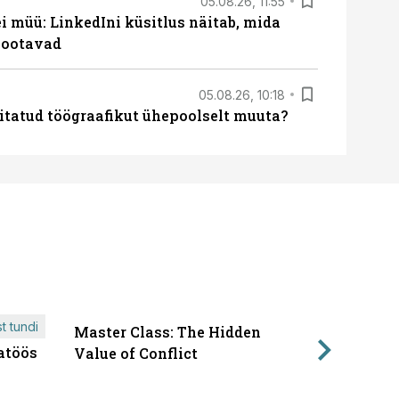
05.08.26, 11:55
 müü: LinkedIni küsitlus näitab, mida
 ootavad
05.08.26, 10:18
itatud töögraafikut ühepoolselt muuta?
t tundi
Master Class: The Hidden
ÄRIPÄEVA 
atöös
Läbirääk
Value of Conflict