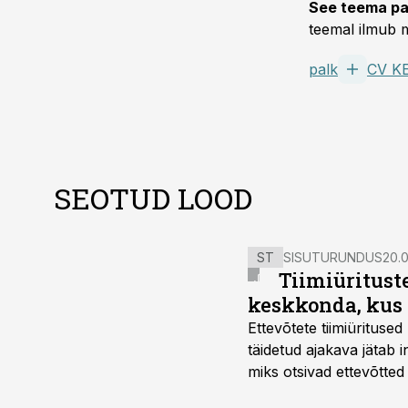
See teema pa
teemal ilmub m
palk
CV K
SEOTUD LOOD
ST
SISUTURUNDUS
20.0
Tiimiüritust
keskkonda, kus 
Ettevõtete tiimiürituse
täidetud ajakava jätab
miks otsivad ettevõtted
looks võimaluse rahuli