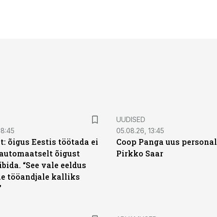
UUDISED
08:45
05.08.26, 13:45
: õigus Eestis töötada ei
Coop Panga uus personal
automaatselt õigust
Pirkko Saar
ibida. “See vale eeldus
e tööandjale kalliks
”