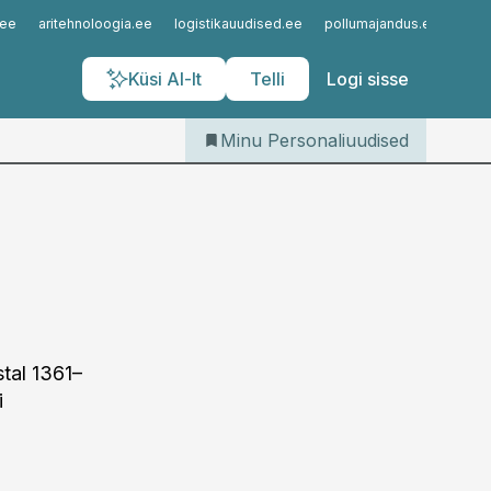
Iseteenindus
.ee
aritehnoloogia.ee
logistikauudised.ee
pollumajandus.ee
kinn
Telli Personaliuudised
Küsi AI-lt
Telli
Logi sisse
Minu Personaliuudised
tal 1361–
i