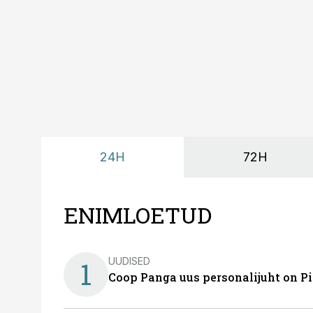
24H
72H
ENIMLOETUD
UUDISED
1
Coop Panga uus personalijuht on P