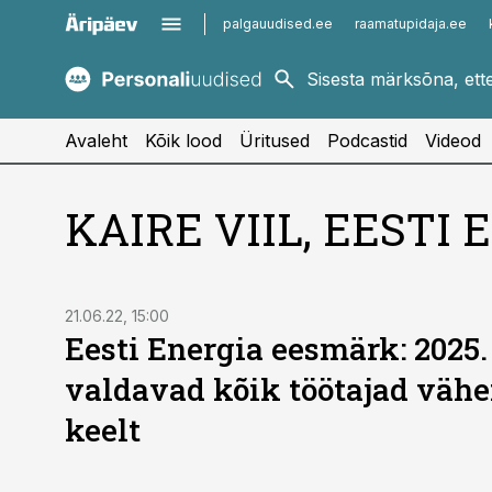
palgauudised.ee
raamatupidaja.ee
kaubandus.ee
imelineajalugu.ee
kinnisvarauudised.ee
imelineteadus.ee
Avaleht
Kõik lood
Üritused
Podcastid
Videod
KAIRE VIIL, EEST
21.06.22, 15:00
Eesti Energia eesmärk: 2025.
valdavad kõik töötajad väh
keelt