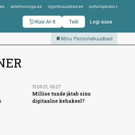
Iseteenindus
.ee
aritehnoloogia.ee
logistikauudised.ee
pollumajandus.ee
kinn
Telli Personaliuudised
Küsi AI-lt
Telli
Logi sisse
Minu Personaliuudised
TNER
13.09.21, 05:27
Millise tunde jätab sinu
s
digitaalne kehakeel?