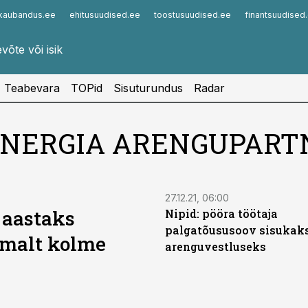
kaubandus.ee
ehitusuudised.ee
toostusuudised.ee
finantsuudised
Infopank
Radar
Teabevara
TOPid
Sisuturundus
Radar
I ENERGIA ARENGUPAR
27.12.21, 06:00
 aastaks
Nipid: pööra töötaja
palgatõususoov sisukak
emalt kolme
arenguvestluseks