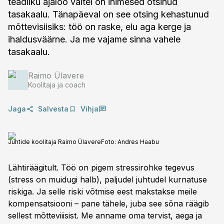
teadliku ajaloo vältel on inimesed otsinud
tasakaalu. Tänapäeval on see otsing kehastunud
mõttevisiisiks: töö on raske, elu aga kerge ja
ihaldusväärne. Ja me vajame sinna vahele
tasakaalu.
Raimo Ülavere
Koolitaja ja coach
Jaga
Salvesta
Vihja
Juhtide koolitaja Raimo Ülavere
Foto:
Andres Haabu
Lähtiräägitult. Töö on pigem stressirohke tegevus
(stress on muidugi halb), paljudel juhtudel kurnatuse
riskiga. Ja selle riski võtmise eest makstakse meile
kompensatsiooni – pane tähele, juba see sõna räägib
sellest mõtteviiisist. Me anname oma tervist, aega ja