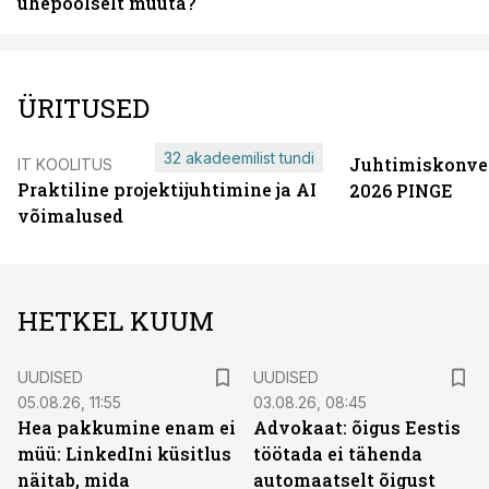
ühepoolselt muuta?
ÜRITUSED
32 akadeemilist tundi
Juhtimiskonve
IT KOOLITUS
Praktiline projektijuhtimine ja AI
2026 PINGE
võimalused
HETKEL KUUM
UUDISED
UUDISED
05.08.26, 11:55
03.08.26, 08:45
Hea pakkumine enam ei
Advokaat: õigus Eestis
müü: LinkedIni küsitlus
töötada ei tähenda
näitab, mida
automaatselt õigust