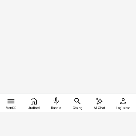
Menüü
Uudised
Raadio
Otsing
AI Chat
Logi sisse
Vana-Lõuna 39/1, 19094 Tallinn