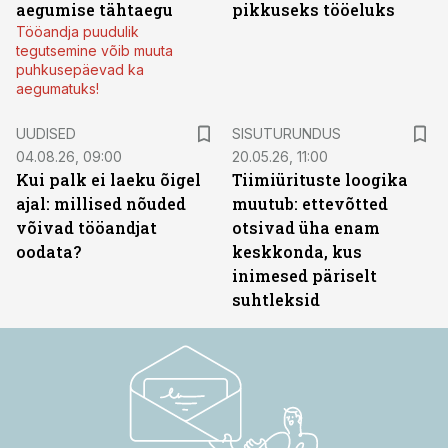
aegumise tähtaegu
pikkuseks tööeluks
Tööandja puudulik
tegutsemine võib muuta
puhkusepäevad ka
aegumatuks!
ST
UUDISED
SISUTURUNDUS
04.08.26, 09:00
20.05.26, 11:00
Kui palk ei laeku õigel
Tiimiürituste loogika
ajal: millised nõuded
muutub: ettevõtted
võivad tööandjat
otsivad üha enam
oodata?
keskkonda, kus
inimesed päriselt
suhtleksid