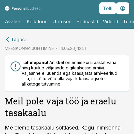
Telli
Avaleht
Kõik lood
Üritused
Podcastid
Videod
Teab
cebook
Tagasi
Twitter)
MEESKONNA JUHTIMINE
14.05.20, 12:51
kedIn
Tähelepanu!
Artikkel on enam kui 5 aastat vana
ning kuulub väljaande digitaalsesse arhiivi.
ail
Väljaanne ei uuenda ega kaasajasta arhiveeritud
sisu, mistõttu võib olla vajalik kaasaegsete
k
allikatega tutvumine
Meil pole vaja töö ja eraelu
tasakaalu
Me oleme tasakaalu sõltlased. Kogu inimkonna