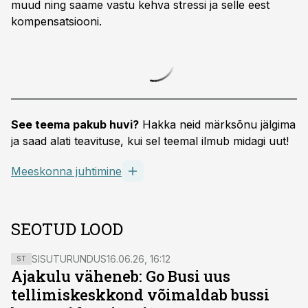
muud ning saame vastu kehva stressi ja selle eest
kompensatsiooni.
See teema pakub huvi?
Hakka neid märksõnu jälgima
ja saad alati teavituse, kui sel teemal ilmub midagi uut!
Meeskonna juhtimine
SEOTUD LOOD
SISUTURUNDUS
16.06.26, 16:12
ST
Ajakulu väheneb: Go Busi uus
tellimiskeskkond võimaldab bussi