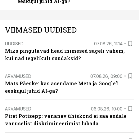
eeskujul juhid AI-ga?
VIIMASED UUDISED
UUDISED
07.08.26, 11:14
Miks pingutavad head inimesed sageli vähem,
kui nad tegelikult suudaksid?
ARVAMUSED
07.08.26, 09:00
Mats Päeske: kas asendame Meta ja Google’i
eeskujul juhid AI-ga?
ARVAMUSED
06.08.26, 10:00
Piret Potisepp: vananev ühiskond ei saa endale
vanuselist diskrimineerimist lubada