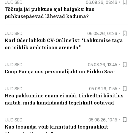
UUDISED
06.08.26, 08:46
Töötaja jäi puhkuse ajal haigeks: kas
puhkusepäevad lähevad kaduma?
UUDISED
06.08.26, 01:26
Karl Oder lahkub CV-Online’ist: “Lahkumise taga
on isiklik ambitsioon areneda.”
UUDISED
05.08.26, 13:45
Coop Panga uus personalijuht on Pirkko Saar
UUDISED
05.08.26, 11:55
Hea pakkumine enam ei müü: LinkedIni küsitlus
näitab, mida kandidaadid tegelikult ootavad
UUDISED
05.08.26, 10:18
Kas tööandja võib kinnitatud töögraafikut