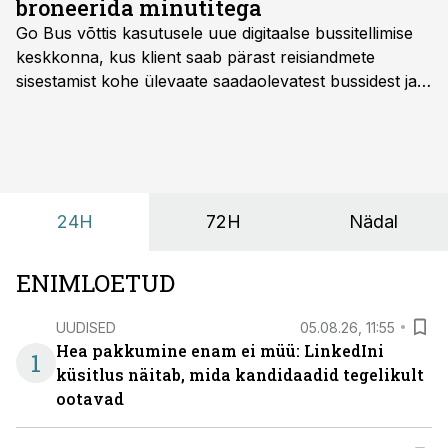
broneerida minutitega
Go Bus võttis kasutusele uue digitaalse bussitellimise
keskkonna, kus klient saab pärast reisiandmete
sisestamist kohe ülevaate saadaolevatest bussidest ja
esialgsest hinnast. Nii saab transpordi planeerimisega
kiiresti edasi liikuda hinnapakkumist ootamata.
24H
72H
Nädal
ENIMLOETUD
UUDISED
05.08.26, 11:55
Hea pakkumine enam ei müü: LinkedIni
1
küsitlus näitab, mida kandidaadid tegelikult
ootavad