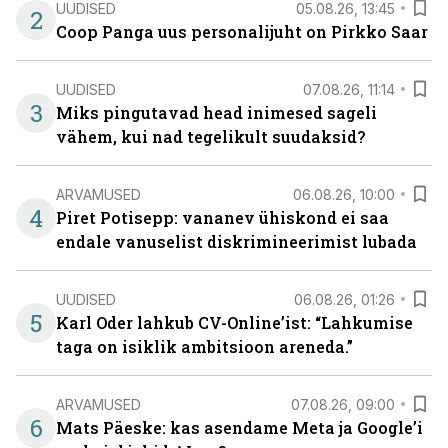
UUDISED
05.08.26, 13:45
2
Coop Panga uus personalijuht on Pirkko Saar
UUDISED
07.08.26, 11:14
3
Miks pingutavad head inimesed sageli
vähem, kui nad tegelikult suudaksid?
ARVAMUSED
06.08.26, 10:00
4
Piret Potisepp: vananev ühiskond ei saa
endale vanuselist diskrimineerimist lubada
UUDISED
06.08.26, 01:26
5
Karl Oder lahkub CV-Online’ist: “Lahkumise
taga on isiklik ambitsioon areneda.”
ARVAMUSED
07.08.26, 09:00
6
Mats Päeske: kas asendame Meta ja Google’i