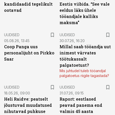
kandidaadid tegelikult
Eestis viibida. “See vale
ootavad
eeldus läks ühele
tööandjale kalliks
maksma”
UUDISED
UUDISED
05.08.26, 13:45
30.07.26, 16:20
Coop Panga uus
Millal saab tööandja uut
personalijuht on Pirkko
inimest värvates
Saar
töötukassalt
palgatoetust?
Mis juhtudel tuleb tööandjal
palgatoetus riigile tagastada?
UUDISED
UUDISED
18.05.26, 09:00
31.07.26, 09:15
Heli Raidve: peatselt
Raport: eestlased
jõustuvad muudatused
peavad panema end
nihutavad puhkuse
valmis 45 aasta