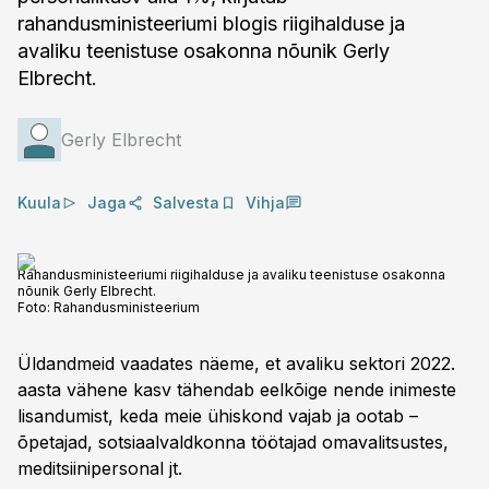
rahandusministeeriumi blogis riigihalduse ja
avaliku teenistuse osakonna nõunik Gerly
Elbrecht.
Gerly Elbrecht
Kuula
Jaga
Salvesta
Vihja
Rahandusministeeriumi riigihalduse ja avaliku teenistuse osakonna
nõunik Gerly Elbrecht.
Foto:
Rahandusministeerium
Üldandmeid vaadates näeme, et avaliku sektori 2022.
aasta vähene kasv tähendab eelkõige nende inimeste
lisandumist, keda meie ühiskond vajab ja ootab –
õpetajad, sotsiaalvaldkonna töötajad omavalitsustes,
meditsiinipersonal jt.