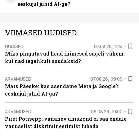
eeskujul juhid AI-ga?
VIIMASED UUDISED
UUDISED
07.08.26, 11:14
Miks pingutavad head inimesed sageli vähem,
kui nad tegelikult suudaksid?
ARVAMUSED
07.08.26, 09:00
Mats Päeske: kas asendame Meta ja Google’i
eeskujul juhid AI-ga?
ARVAMUSED
06.08.26, 10:00
Piret Potisepp: vananev ühiskond ei saa endale
vanuselist diskrimineerimist lubada