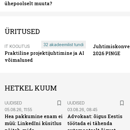
ühepoolselt muuta?
ÜRITUSED
32 akadeemilist tundi
Juhtimiskonve
IT KOOLITUS
Praktiline projektijuhtimine ja AI
2026 PINGE
võimalused
HETKEL KUUM
UUDISED
UUDISED
05.08.26, 11:55
03.08.26, 08:45
Hea pakkumine enam ei
Advokaat: õigus Eestis
müü: LinkedIni küsitlus
töötada ei tähenda