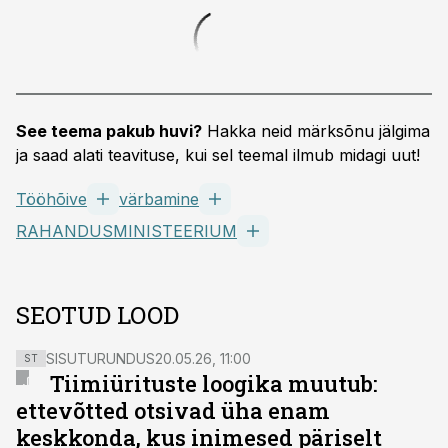
See teema pakub huvi?
Hakka neid märksõnu jälgima
ja saad alati teavituse, kui sel teemal ilmub midagi uut!
Tööhõive
värbamine
RAHANDUSMINISTEERIUM
SEOTUD LOOD
SISUTURUNDUS
20.05.26, 11:00
ST
Tiimiürituste loogika muutub:
ettevõtted otsivad üha enam
keskkonda, kus inimesed päriselt