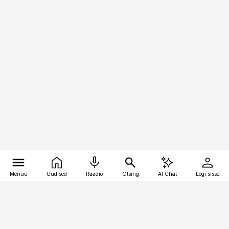
Menüü
Uudised
Raadio
Otsing
AI Chat
Logi sisse
Vana-Lõuna 39/1, 19094 Tallinn