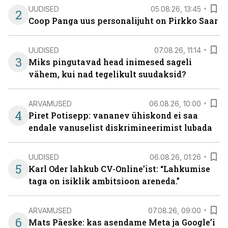
UUDISED
05.08.26, 13:45
2
Coop Panga uus personalijuht on Pirkko Saar
UUDISED
07.08.26, 11:14
3
Miks pingutavad head inimesed sageli
vähem, kui nad tegelikult suudaksid?
ARVAMUSED
06.08.26, 10:00
4
Piret Potisepp: vananev ühiskond ei saa
endale vanuselist diskrimineerimist lubada
UUDISED
06.08.26, 01:26
5
Karl Oder lahkub CV-Online’ist: “Lahkumise
taga on isiklik ambitsioon areneda.”
ARVAMUSED
07.08.26, 09:00
6
Mats Päeske: kas asendame Meta ja Google’i