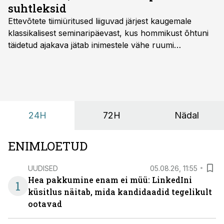
suhtleksid
Ettevõtete tiimiüritused liiguvad järjest kaugemale
klassikalisest seminaripäevast, kus hommikust õhtuni
täidetud ajakava jätab inimestele vähe ruumi
omavaheliseks suhtluseks. Saates “Lõunapaus”
räägitakse, miks otsivad ettevõtted üha enam paikasid,
kus keskkond ise aitaks inimesed töörežiimist välja
tuua ning looks võimaluse rahulikumaks ja
sisulisemaks koosolemiseks.
24H
72H
Nädal
ENIMLOETUD
UUDISED
05.08.26, 11:55
Hea pakkumine enam ei müü: LinkedIni
1
küsitlus näitab, mida kandidaadid tegelikult
ootavad