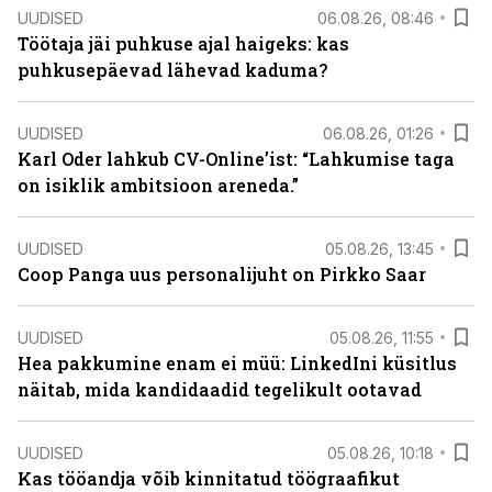
UUDISED
06.08.26, 08:46
Töötaja jäi puhkuse ajal haigeks: kas
puhkusepäevad lähevad kaduma?
UUDISED
06.08.26, 01:26
Karl Oder lahkub CV-Online’ist: “Lahkumise taga
on isiklik ambitsioon areneda.”
UUDISED
05.08.26, 13:45
Coop Panga uus personalijuht on Pirkko Saar
UUDISED
05.08.26, 11:55
Hea pakkumine enam ei müü: LinkedIni küsitlus
näitab, mida kandidaadid tegelikult ootavad
UUDISED
05.08.26, 10:18
Kas tööandja võib kinnitatud töögraafikut