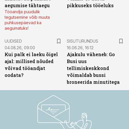
aegumise tähtaegu
pikkuseks tööeluks
Tööandja puudulik
tegutsemine võib muuta
puhkusepäevad ka
aegumatuks!
ST
UUDISED
SISUTURUNDUS
04.08.26, 09:00
16.06.26, 16:12
Kui palk ei laeku õigel
Ajakulu väheneb: Go
ajal: millised nõuded
Busi uus
võivad tööandjat
tellimiskeskkond
oodata?
võimaldab bussi
broneerida minutitega