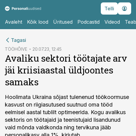
Telli
Avaleht
Kõik lood
Üritused
Podcastid
Videod
Teab
cebook
Tagasi
Twitter)
TÖÖHÕIVE
20.07.23, 12:45
Avaliku sektori töötajate arv
kedIn
jäi kriisiaastal üldjoontes
ail
samaks
k
Hoolimata Ukraina sõjast tulenenud töökoormuse
kasvust on riigiasutused suutnud oma tööd
eelmisel aastal tublilt optimeerida. Kogu avalikus
sektoris on töötajaid ja teenistujaid lisandunud
vaid mõnda valdkonda ning tervikuna jääb
personalikasv alla 1%, kirjutab