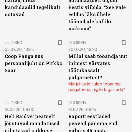
näitab, mida
automaatselt õigust
kandidaadid tegelikult
Eestis viibida. “See vale
ootavad
eeldus läks ühele
tööandjale kalliks
maksma”
UUDISED
UUDISED
05.08.26, 13:45
30.07.26, 16:20
Coop Panga uus
Millal saab tööandja uut
personalijuht on Pirkko
inimest värvates
Saar
töötukassalt
palgatoetust?
Mis juhtudel tuleb tööandjal
palgatoetus riigile tagastada?
UUDISED
UUDISED
18.05.26, 09:00
31.07.26, 09:15
Heli Raidve: peatselt
Raport: eestlased
jõustuvad muudatused
peavad panema end
nihutavad puhkuse
valmis 45 aasta