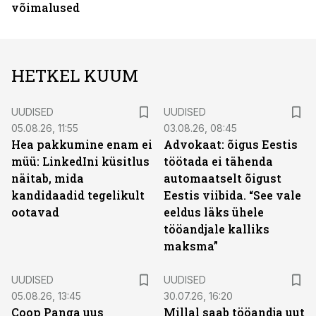
võimalused
HETKEL KUUM
UUDISED
UUDISED
05.08.26, 11:55
03.08.26, 08:45
Hea pakkumine enam ei
Advokaat: õigus Eestis
müü: LinkedIni küsitlus
töötada ei tähenda
näitab, mida
automaatselt õigust
kandidaadid tegelikult
Eestis viibida. “See vale
ootavad
eeldus läks ühele
tööandjale kalliks
maksma”
UUDISED
UUDISED
05.08.26, 13:45
30.07.26, 16:20
Coop Panga uus
Millal saab tööandja uut