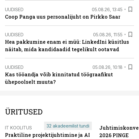
UUDISED
05.08.26, 13:45
Coop Panga uus personalijuht on Pirkko Saar
UUDISED
05.08.26, 11:55
Hea pakkumine enam ei müü: LinkedIni küsitlus
näitab, mida kandidaadid tegelikult ootavad
UUDISED
05.08.26, 10:18
Kas tööandja võib kinnitatud töögraafikut
ühepoolselt muuta?
ÜRITUSED
32 akadeemilist tundi
Juhtimiskonve
IT KOOLITUS
Praktiline projektijuhtimine ja AI
2026 PINGE