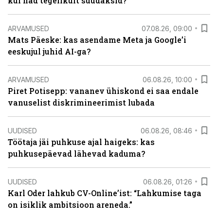
kui nad tegelikult suudaksid?
ARVAMUSED
07.08.26, 09:00
Mats Päeske: kas asendame Meta ja Google’i
eeskujul juhid AI-ga?
ARVAMUSED
06.08.26, 10:00
Piret Potisepp: vananev ühiskond ei saa endale
vanuselist diskrimineerimist lubada
UUDISED
06.08.26, 08:46
Töötaja jäi puhkuse ajal haigeks: kas
puhkusepäevad lähevad kaduma?
UUDISED
06.08.26, 01:26
Karl Oder lahkub CV-Online’ist: “Lahkumise taga
on isiklik ambitsioon areneda.”