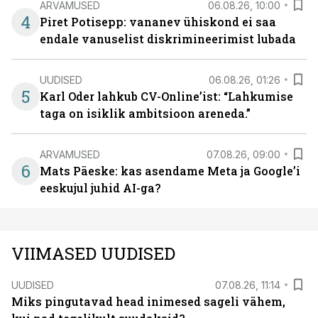
ARVAMUSED
06.08.26, 10:00
4
Piret Potisepp: vananev ühiskond ei saa
endale vanuselist diskrimineerimist lubada
UUDISED
06.08.26, 01:26
5
Karl Oder lahkub CV-Online’ist: “Lahkumise
taga on isiklik ambitsioon areneda.”
ARVAMUSED
07.08.26, 09:00
6
Mats Päeske: kas asendame Meta ja Google’i
eeskujul juhid AI-ga?
VIIMASED UUDISED
UUDISED
07.08.26, 11:14
Miks pingutavad head inimesed sageli vähem,