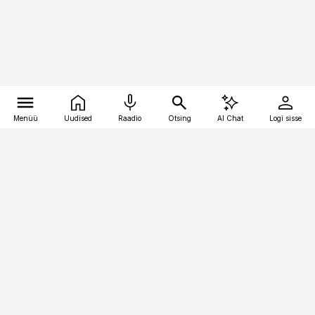
Menüü
Uudised
Raadio
Otsing
AI Chat
Logi sisse
Vana-Lõuna 39/1, 19094 Tallinn
(+372) 667 0111
personaliuudised@personaliuudised.ee
Telli
Reklaam
Firmast