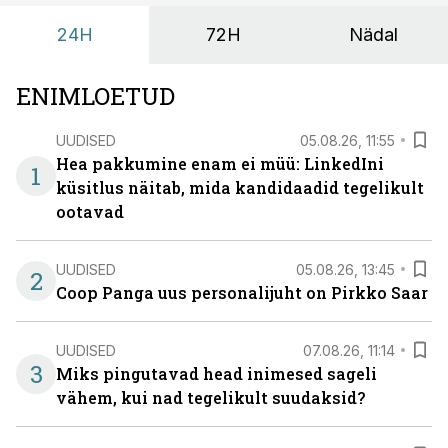
sisulisemaks koosolemiseks.
24H
72H
Nädal
ENIMLOETUD
UUDISED
05.08.26, 11:55
Hea pakkumine enam ei müü: LinkedIni
1
küsitlus näitab, mida kandidaadid tegelikult
ootavad
UUDISED
05.08.26, 13:45
2
Coop Panga uus personalijuht on Pirkko Saar
UUDISED
07.08.26, 11:14
3
Miks pingutavad head inimesed sageli
vähem, kui nad tegelikult suudaksid?