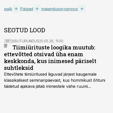
palk
Palgad
majandusprognoos
SEOTUD LOOD
SISUTURUNDUS
20.05.26, 11:00
ST
Tiimiürituste loogika muutub:
ettevõtted otsivad üha enam
keskkonda, kus inimesed päriselt
suhtleksid
Ettevõtete tiimiüritused liiguvad järjest kaugemale
klassikalisest seminaripäevast, kus hommikust õhtuni
täidetud ajakava jätab inimestele vähe ruumi
omavaheliseks suhtluseks. Saates “Lõunapaus”
räägitakse, miks otsivad ettevõtted üha enam paikasid,
kus keskkond ise aitaks inimesed töörežiimist välja
tuua ning looks võimaluse rahulikumaks ja