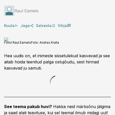
Raul Eamets
Kuula
Jaga
Salvesta
Vihja
Fotol Raul Eamets
Foto:
Andras Kralla
Hea uudis on, et inimeste sissetulekud kasvavad ja see
aitab hoida teenitud palga ostujõudu, sest hinnad
kasvavad ju samuti.
See teema pakub huvi?
Hakka neid märksõnu jälgima
ja saad alati teavituse, kui sel teemal ilmub midagi uut!