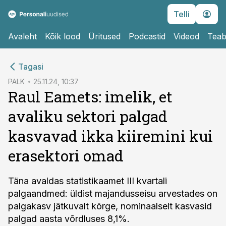
Telli
Avaleht
Kõik lood
Üritused
Podcastid
Videod
Teab
cebook
Tagasi
Twitter)
PALK
25.11.24, 10:37
Raul Eamets: imelik, et
kedIn
avaliku sektori palgad
ail
kasvavad ikka kiiremini kui
k
erasektori omad
Täna avaldas statistikaamet III kvartali
palgaandmed: üldist majandusseisu arvestades on
palgakasv jätkuvalt kõrge, nominaalselt kasvasid
palgad aasta võrdluses 8,1%.