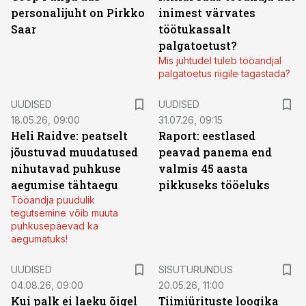
personalijuht on Pirkko
inimest värvates
Saar
töötukassalt
palgatoetust?
Mis juhtudel tuleb tööandjal
palgatoetus riigile tagastada?
UUDISED
UUDISED
18.05.26, 09:00
31.07.26, 09:15
Heli Raidve: peatselt
Raport: eestlased
jõustuvad muudatused
peavad panema end
nihutavad puhkuse
valmis 45 aasta
aegumise tähtaegu
pikkuseks tööeluks
Tööandja puudulik
tegutsemine võib muuta
puhkusepäevad ka
aegumatuks!
ST
UUDISED
SISUTURUNDUS
04.08.26, 09:00
20.05.26, 11:00
Kui palk ei laeku õigel
Tiimiürituste loogika