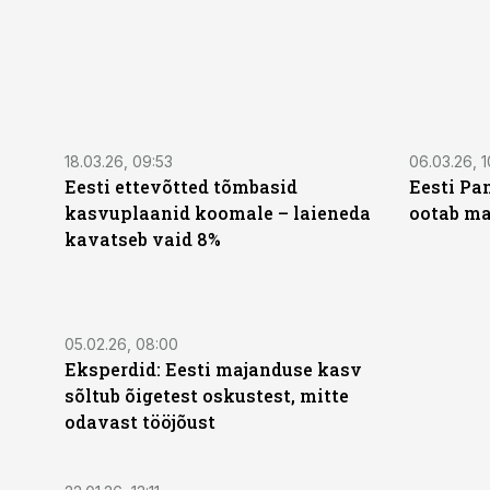
18.03.26, 09:53
06.03.26, 1
Eesti ettevõtted tõmbasid
Eesti Pa
kasvuplaanid koomale – laieneda
ootab m
kavatseb vaid 8%
05.02.26, 08:00
Eksperdid: Eesti majanduse kasv
sõltub õigetest oskustest, mitte
odavast tööjõust