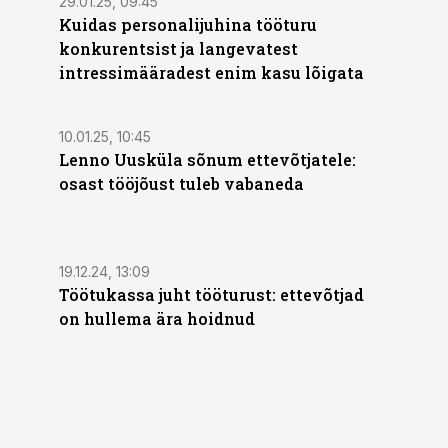
29.01.25, 09:45
Kuidas personalijuhina tööturu
konkurentsist ja langevatest
intressimääradest enim kasu lõigata
10.01.25, 10:45
Lenno Uusküla sõnum ettevõtjatele:
osast tööjõust tuleb vabaneda
19.12.24, 13:09
Töötukassa juht tööturust: ettevõtjad
on hullema ära hoidnud