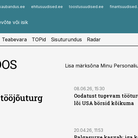
kaubandus.ee
ehitusuudised.ee
toostusuudised.ee
finantsuudised
Infopank
Radar
Teabevara
TOPid
Sisuturundus
Radar
OOS
Lisa märksõna Minu Personaliuu
08.06.26, 15:30
 tööjõuturg
Oodatust tugevam töötur
lõi USA börsid kõikuma
20.04.26, 11:53
Palgasurve kasvab: iga 