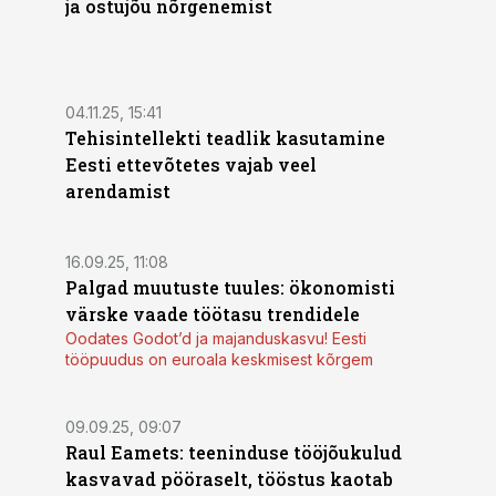
ja ostujõu nõrgenemist
04.11.25, 15:41
Tehisintellekti teadlik kasutamine
Eesti ettevõtetes vajab veel
arendamist
16.09.25, 11:08
Palgad muutuste tuules: ökonomisti
värske vaade töötasu trendidele
Oodates Godot’d ja majanduskasvu! Eesti
tööpuudus on euroala keskmisest kõrgem
09.09.25, 09:07
Raul Eamets: teeninduse tööjõukulud
kasvavad pööraselt, tööstus kaotab