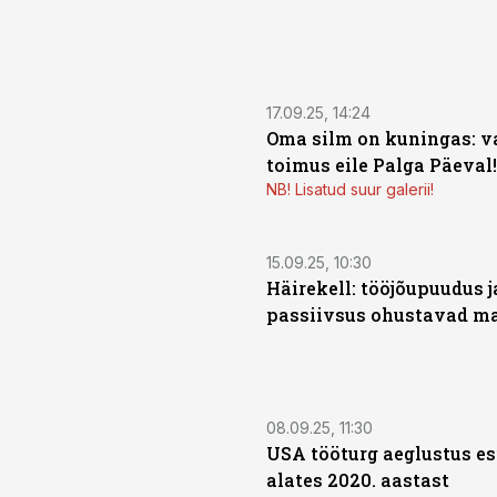
17.09.25, 14:24
Oma silm on kuningas: v
toimus eile Palga Päeval!
NB! Lisatud suur galerii!
15.09.25, 10:30
Häirekell: tööjõupuudus j
passiivsus ohustavad m
08.09.25, 11:30
USA tööturg aeglustus e
alates 2020. aastast