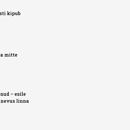
sti kipub
a mitte
nud – esile
inevus linna