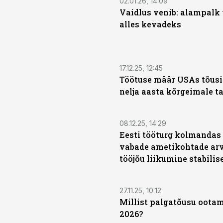
02.01.26, 14:09
Vaidlus venib: alampalk 
alles kevadeks
17.12.25, 12:45
Töötuse määr USAs tõus
nelja aasta kõrgeimale t
08.12.25, 14:29
Eesti tööturg kolmandas 
vabade ametikohtade arv
tööjõu liikumine stabilis
27.11.25, 10:12
Millist palgatõusu ootam
2026?