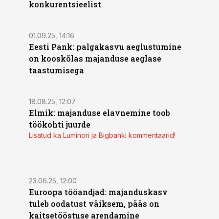
konkurentsieelist
01.09.25, 14:16
Eesti Pank: palgakasvu aeglustumine
on kooskõlas majanduse aeglase
taastumisega
18.08.25, 12:07
Elmik: majanduse elavnemine toob
töökohti juurde
Lisatud ka Luminori ja Bigbanki kommentaarid!
23.06.25, 12:00
Euroopa tööandjad: majanduskasv
tuleb oodatust väiksem, pääs on
kaitsetööstuse arendamine