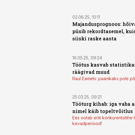
02.06.25, 10:11
Majandusprognoos: hõiva
püsib rekordtasemel, kui
siiski raske aasta
16.05.25, 09:24
Töötus kasvab statistikas
räägivad muud
Raul Eamets: paanikaks pole põ
25.03.25, 09:21
Tööturg kihab: iga vaba
nimel käib topeltvõitlus
Ees ootab eriti konkurentsitih
kevadperiood!