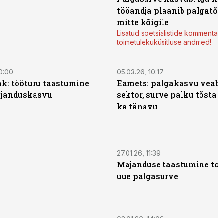
tööandja plaanib palgatõ
mitte kõigile
Lisatud spetsialistide kommenta
toimetulekuküsitluse andmed!
0:00
05.03.26, 10:17
nk: tööturu taastumine
Eamets: palgakasvu veab
ajanduskasvu
sektor, surve palku tõsta
ka tänavu
27.01.26, 11:39
Majanduse taastumine to
uue palgasurve