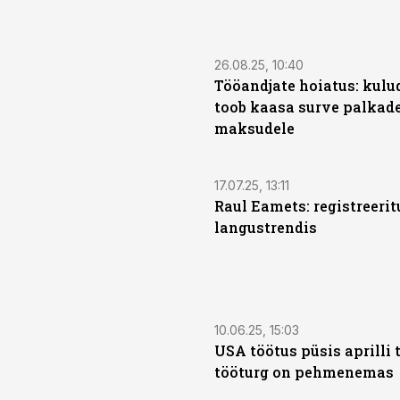
26.08.25, 10:40
Tööandjate hoiatus: kul
toob kaasa surve palkade
maksudele
17.07.25, 13:11
Raul Eamets: registreerit
langustrendis
10.06.25, 15:03
USA töötus püsis aprilli 
tööturg on pehmenemas