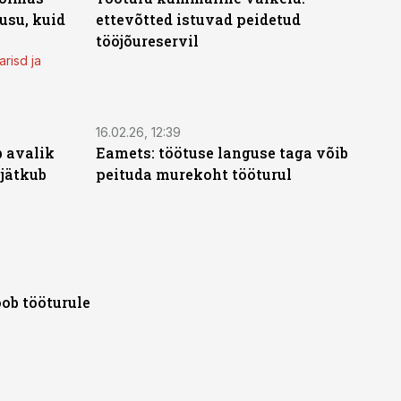
usu, kuid
ettevõtted istuvad peidetud
tööjõureservil
arisd ja
16.02.26, 12:39
 avalik
Eamets: töötuse languse taga võib
 jätkub
peituda murekoht tööturul
ob tööturule