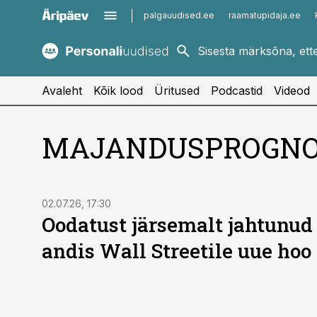
palgauudised.ee
raamatupidaja.ee
kaubandus.ee
imelineajalugu.ee
kinnisvarauudised.ee
imelineteadus.ee
Avaleht
Kõik lood
Üritused
Podcastid
Videod
MAJANDUSPROGN
02.07.26, 17:30
Oodatust järsemalt jahtunud
andis Wall Streetile uue hoo