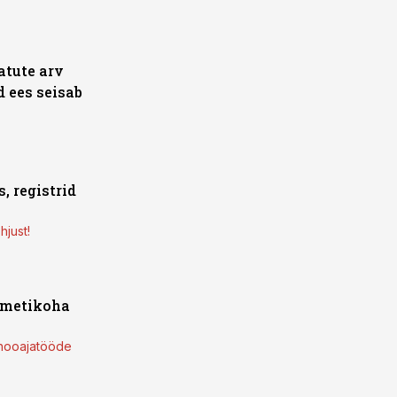
tute arv
d ees seisab
, registrid
hjust!
 ametikoha
e hooajatööde