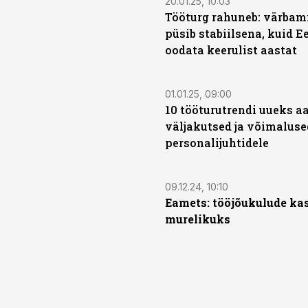
20.01.25, 10:03
Tööturg rahuneb: värbam
püsib stabiilsena, kuid E
oodata keerulist aastat
01.01.25, 09:00
10 tööturutrendi uueks a
väljakutsed ja võimaluse
personalijuhtidele
09.12.24, 10:10
Eamets: tööjõukulude kas
murelikuks