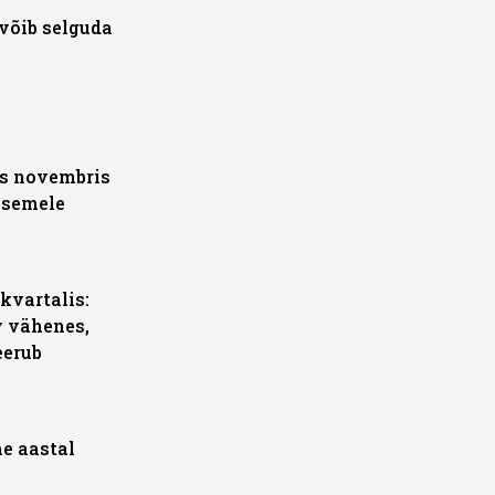
võib selguda
is novembris
asemele
kvartalis:
 vähenes,
eerub
e aastal