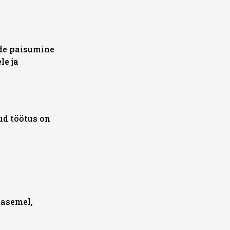
ude paisumine
le ja
ud töötus on
tasemel,