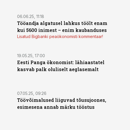
06.06.25, 11:18
Tööandja algatusel lahkus töölt enam
kui 5600 inimest – enim kaubanduses
Lisatud Bigbanki peaökonomisti kommentaar!
19.05.25, 17:00
Eesti Panga ökonomist: lähiaastatel
kasvab palk oluliselt aeglasemalt
07.05.25, 09:26
Töövõimalused liiguvad tõusujoones,
esimesena annab märku tööstus