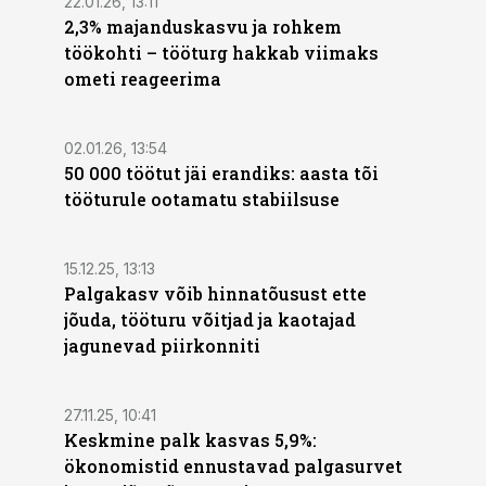
22.01.26, 13:11
2,3% majanduskasvu ja rohkem
töökohti – tööturg hakkab viimaks
ometi reageerima
02.01.26, 13:54
50 000 töötut jäi erandiks: aasta tõi
tööturule ootamatu stabiilsuse
15.12.25, 13:13
Palgakasv võib hinnatõusust ette
jõuda, tööturu võitjad ja kaotajad
jagunevad piirkonniti
27.11.25, 10:41
Keskmine palk kasvas 5,9%:
ökonomistid ennustavad palgasurvet