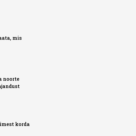
aata, mis
a noorte
ajandust
simest korda