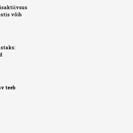
isaktiivsus
estis võib
astaks:
d
v teeb