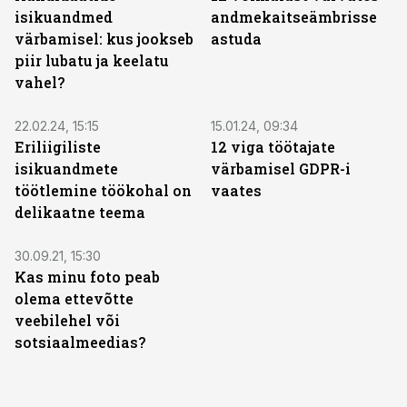
isikuandmed
andmekaitseämbrisse
värbamisel: kus jookseb
astuda
piir lubatu ja keelatu
vahel?
22.02.24, 15:15
15.01.24, 09:34
Eriliigiliste
12 viga töötajate
isikuandmete
värbamisel GDPR-i
töötlemine töökohal on
vaates
delikaatne teema
30.09.21, 15:30
Kas minu foto peab
olema ettevõtte
veebilehel või
sotsiaalmeedias?