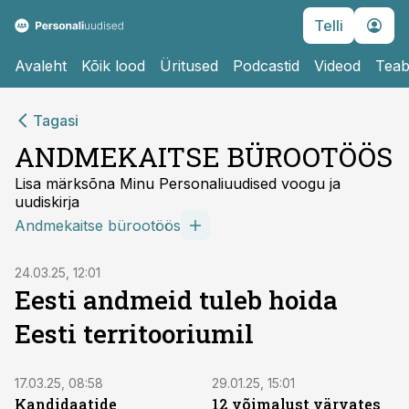
Telli
Avaleht
Kõik lood
Üritused
Podcastid
Videod
Teab
Tagasi
ANDMEKAITSE BÜROOTÖÖS
Lisa märksõna Minu Personaliuudised voogu ja
uudiskirja
Andmekaitse bürootöös
24.03.25, 12:01
Eesti andmeid tuleb hoida
Eesti territooriumil
17.03.25, 08:58
29.01.25, 15:01
Kandidaatide
12 võimalust värvates