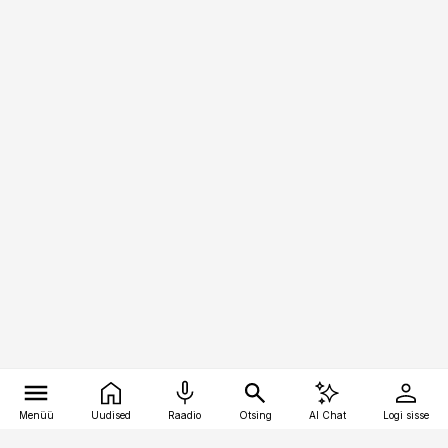
Menüü
Uudised
Raadio
Otsing
AI Chat
Logi sisse