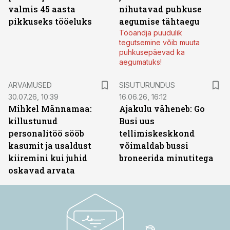
valmis 45 aasta
nihutavad puhkuse
pikkuseks tööeluks
aegumise tähtaegu
Tööandja puudulik
tegutsemine võib muuta
puhkusepäevad ka
aegumatuks!
ST
ARVAMUSED
SISUTURUNDUS
30.07.26, 10:39
16.06.26, 16:12
Mihkel Männamaa:
Ajakulu väheneb: Go
killustunud
Busi uus
personalitöö sööb
tellimiskeskkond
kasumit ja usaldust
võimaldab bussi
kiiremini kui juhid
broneerida minutitega
oskavad arvata