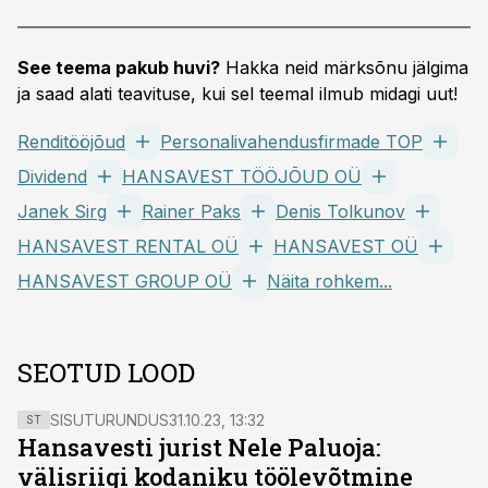
See teema pakub huvi?
Hakka neid märksõnu jälgima
ja saad alati teavituse, kui sel teemal ilmub midagi uut!
Renditööjõud
Personalivahendusfirmade TOP
Dividend
HANSAVEST TÖÖJÕUD OÜ
Janek Sirg
Rainer Paks
Denis Tolkunov
HANSAVEST RENTAL OÜ
HANSAVEST OÜ
HANSAVEST GROUP OÜ
Näita rohkem...
SEOTUD LOOD
SISUTURUNDUS
31.10.23, 13:32
ST
Hansavesti jurist Nele Paluoja:
välisriigi kodaniku töölevõtmine