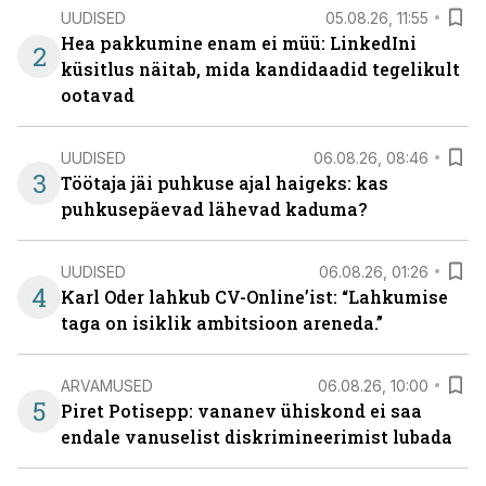
UUDISED
05.08.26, 11:55
Hea pakkumine enam ei müü: LinkedIni
2
küsitlus näitab, mida kandidaadid tegelikult
ootavad
UUDISED
06.08.26, 08:46
3
Töötaja jäi puhkuse ajal haigeks: kas
puhkusepäevad lähevad kaduma?
UUDISED
06.08.26, 01:26
4
Karl Oder lahkub CV-Online’ist: “Lahkumise
taga on isiklik ambitsioon areneda.”
ARVAMUSED
06.08.26, 10:00
5
Piret Potisepp: vananev ühiskond ei saa
endale vanuselist diskrimineerimist lubada