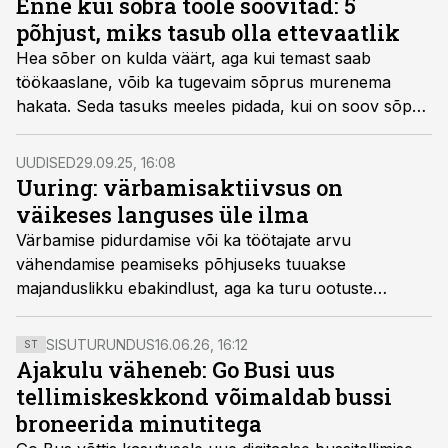
Enne kui sõbra tööle soovitad: 5
põhjust, miks tasub olla ettevaatlik
Hea sõber on kulda väärt, aga kui temast saab
töökaaslane, võib ka tugevaim sõprus murenema
hakata. Seda tasuks meeles pidada, kui on soov sõpra
enda juurde tööle kutsuda või talle kandideerimiseks
soovitus anda.
UUDISED
29.09.25, 16:08
Uuring: värbamisaktiivsus on
väikeses languses üle ilma
Värbamise pidurdamise või ka töötajate arvu
vähendamise peamiseks põhjuseks tuuakse
majanduslikku ebakindlust, aga ka turu ootuste
muutlikkust.
SISUTURUNDUS
16.06.26, 16:12
ST
Ajakulu väheneb: Go Busi uus
tellimiskeskkond võimaldab bussi
broneerida minutitega