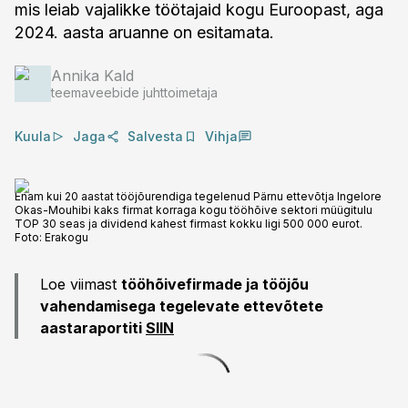
mis leiab vajalikke töötajaid kogu Euroopast, aga
2024. aasta aruanne on esitamata.
Annika Kald
teemaveebide juhttoimetaja
Kuula
Jaga
Salvesta
Vihja
Enam kui 20 aastat tööjõurendiga tegelenud Pärnu ettevõtja Ingelore
Okas-Mouhibi kaks firmat korraga kogu tööhõive sektori müügitulu
TOP 30 seas ja dividend kahest firmast kokku ligi 500 000 eurot.
Foto:
Erakogu
Loe viimast
tööhõivefirmade ja tööjõu
vahendamisega tegelevate ettevõtete
aastaraportiti
SIIN