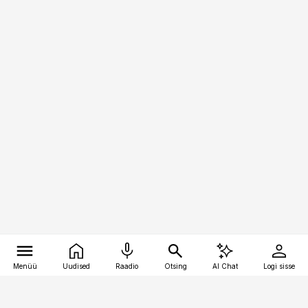
Menüü
Uudised
Raadio
Otsing
AI Chat
Logi sisse