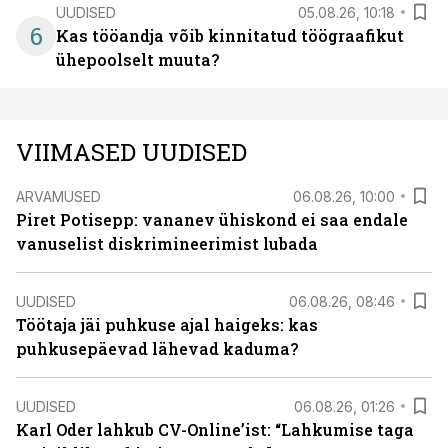
UUDISED
05.08.26, 10:18
6
Kas tööandja võib kinnitatud töögraafikut
ühepoolselt muuta?
VIIMASED UUDISED
ARVAMUSED
06.08.26, 10:00
Piret Potisepp: vananev ühiskond ei saa endale
vanuselist diskrimineerimist lubada
UUDISED
06.08.26, 08:46
Töötaja jäi puhkuse ajal haigeks: kas
puhkusepäevad lähevad kaduma?
UUDISED
06.08.26, 01:26
Karl Oder lahkub CV-Online’ist: “Lahkumise taga