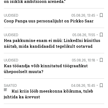
on isiklik ambitsioon areneda.”
UUDISED
05.08.26, 13:45
Coop Panga uus personalijuht on Pirkko Saar
UUDISED
05.08.26, 11:55
Hea pakkumine enam ei müü: LinkedIni küsitlus
näitab, mida kandidaadid tegelikult ootavad
UUDISED
05.08.26, 10:18
Kas tööandja võib kinnitatud töögraafikut
ühepoolselt muuta?
SAATED
04.08.26, 15:45
Kui kriis lööb meeskonna kõikuma, tuleb
juhtida ka ärevust