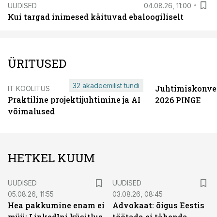
UUDISED
04.08.26, 11:00
Kui targad inimesed käituvad ebaloogiliselt
ÜRITUSED
32 akadeemilist tundi
Juhtimiskonve
IT KOOLITUS
Praktiline projektijuhtimine ja AI
2026 PINGE
võimalused
HETKEL KUUM
UUDISED
UUDISED
05.08.26, 11:55
03.08.26, 08:45
Hea pakkumine enam ei
Advokaat: õigus Eestis
müü: LinkedIni küsitlus
töötada ei tähenda