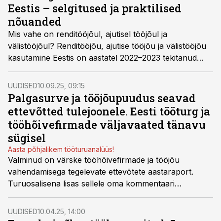
Eestis – selgitused ja praktilised
nõuanded
Mis vahe on renditööjõul, ajutisel tööjõul ja
välistööjõul? Renditööjõu, ajutise tööjõu ja välistööjõu
kasutamine Eestis on aastatel 2022–2023 tekitanud
palju arutelusid. Seadusandluses on tehtud muudatusi,
kuid pretsedentideta on nende tõlgendamiseks ruumi
UUDISED
10.09.25, 09:15
rohkesti.
Palgasurve ja tööjõupuudus seavad
ettevõtted tulejoonele. Eesti tööturg ja
tööhõivefirmade väljavaated tänavu
sügisel
Aasta põhjalikem tööturuanalüüs!
Valminud on värske tööhõivefirmade ja tööjõu
vahendamisega tegelevate ettevõtete
aastaraport
.
Turuosalisena lisas sellele oma kommentaari
GoWorkaBiti kaasasutaja ja tegevjuht Kristjan
Vanaselja.
UUDISED
10.04.25, 14:00