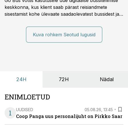
Go Bus võttis kasutusele uue digitaalse bussitellimise
keskkonna, kus klient saab pärast reisiandmete
sisestamist kohe ülevaate saadaolevatest bussidest ja
esialgsest hinnast. Nii saab transpordi planeerimisega
kiiresti edasi liikuda hinnapakkumist ootamata.
Kuva rohkem Seotud lugusid
24H
72H
Nädal
ENIMLOETUD
UUDISED
05.08.26, 13:45
1
Coop Panga uus personalijuht on Pirkko Saar