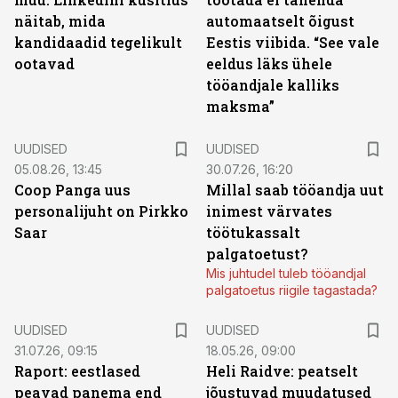
näitab, mida
automaatselt õigust
kandidaadid tegelikult
Eestis viibida. “See vale
ootavad
eeldus läks ühele
tööandjale kalliks
maksma”
UUDISED
UUDISED
05.08.26, 13:45
30.07.26, 16:20
Coop Panga uus
Millal saab tööandja uut
personalijuht on Pirkko
inimest värvates
Saar
töötukassalt
palgatoetust?
Mis juhtudel tuleb tööandjal
palgatoetus riigile tagastada?
UUDISED
UUDISED
31.07.26, 09:15
18.05.26, 09:00
Raport: eestlased
Heli Raidve: peatselt
peavad panema end
jõustuvad muudatused