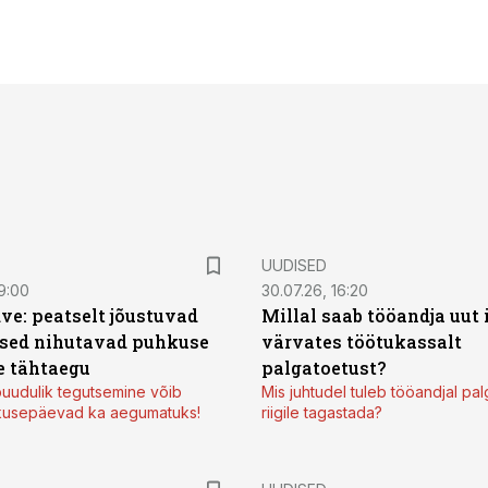
UUDISED
9:00
30.07.26, 16:20
ve: peatselt jõustuvad
Millal saab tööandja uut
sed nihutavad puhkuse
värvates töötukassalt
 tähtaegu
palgatoetust?
uudulik tegutsemine võib
Mis juhtudel tuleb tööandjal pa
kusepäevad ka aegumatuks!
riigile tagastada?