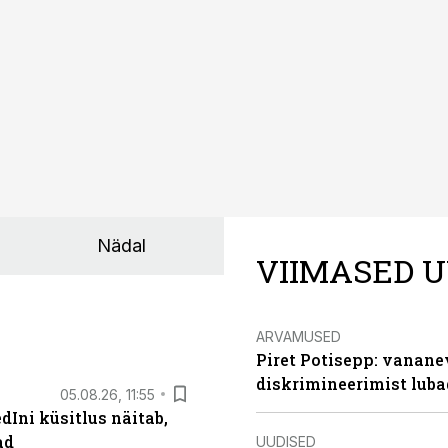
Nädal
VIIMASED U
ARVAMUSED
Piret Potisepp: vanane
diskrimineerimist lub
05.08.26, 11:55
Ini küsitlus näitab,
ad
UUDISED