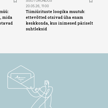
SISUTURUNDUS
20.05.26, 11:00
müü:
Tiimiürituste loogika muutub:
b, mida
ettevõtted otsivad üha enam
ootavad
keskkonda, kus inimesed päriselt
suhtleksid