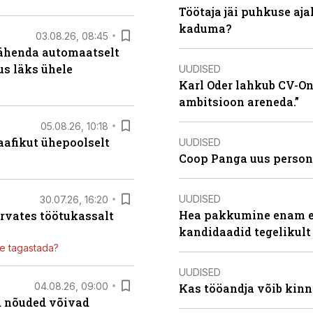
Töötaja jäi puhkuse aj
kaduma?
03.08.26, 08:45
tähenda automaatselt
dus läks ühele
UUDISED
Karl Oder lahkub CV-Onl
ambitsioon areneda.”
05.08.26, 10:18
aafikut ühepoolselt
UUDISED
Coop Panga uus persona
UUDISED
30.07.26, 16:20
Hea pakkumine enam ei
ärvates töötukassalt
kandidaadid tegelikult
ile tagastada?
UUDISED
04.08.26, 09:00
Kas tööandja võib kinn
ed nõuded võivad