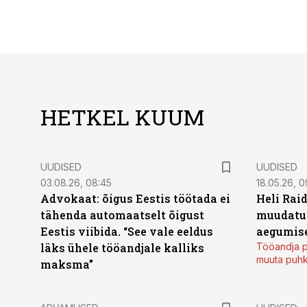
HETKEL KUUM
UUDISED
UUDISED
03.08.26, 08:45
18.05.26, 0
Advokaat: õigus Eestis töötada ei
Heli Raid
tähenda automaatselt õigust
muudatu
Eestis viibida. “See vale eeldus
aegumise
läks ühele tööandjale kalliks
Tööandja p
muuta puh
maksma”