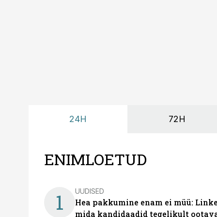
24H
72H
ENIMLOETUD
UUDISED
1
Hea pakkumine enam ei müü: Linked
mida kandidaadid tegelikult ootav