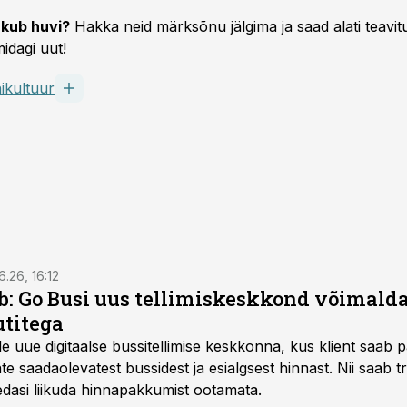
kub huvi?
Hakka neid märksõnu jälgima ja saad alati teavitu
idagi uut!
ikultuur
6.26, 16:12
: Go Busi uus tellimiskeskkond võimalda
titega
e uue digitaalse bussitellimise keskkonna, kus klient saab 
te saadaolevatest bussidest ja esialgsest hinnast. Nii saab t
 edasi liikuda hinnapakkumist ootamata.