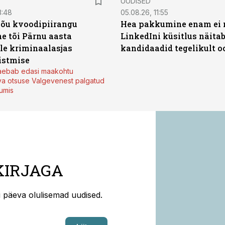
UUDISED
3:48
05.08.26, 11:55
jõu kvoodipiirangu
Hea pakkumine enam ei 
e tõi Pärnu aasta
LinkedIni küsitlus näita
ale kriminaalasjas
kandidaadid tegelikult 
istmise
kaebab edasi maakohtu
va otsuse Valgevenest palgatud
tumis
KIRJAGA
ti päeva olulisemad uudised.