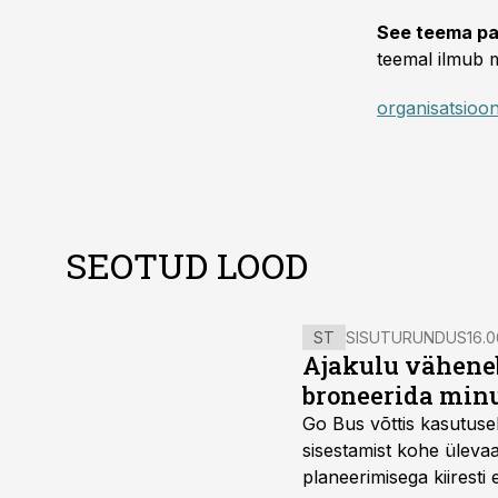
See teema pa
teemal ilmub m
organisatsioon
SEOTUD LOOD
ST
SISUTURUNDUS
16.0
Ajakulu väheneb
broneerida minu
Go Bus võttis kasutusel
sisestamist kohe ülevaa
planeerimisega kiiresti