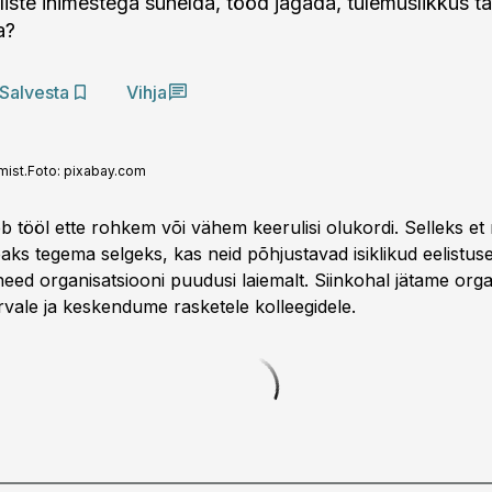
liste inimestega suhelda, tööd jagada, tulemuslikkus t
a?
Salvesta
Vihja
mist.
Foto:
pixabay.com
leb tööl ette rohkem või vähem keerulisi olukordi. Selleks et 
aks tegema selgeks, kas neid põhjustavad isiklikud eelistus
eed organisatsiooni puudusi laiemalt. Siinkohal jätame orga
rvale ja keskendume rasketele kolleegidele.