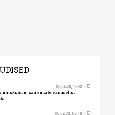
UDISED
06.08.26, 10:00
v ühiskond ei saa endale vanuselist
ada
06.08.26, 08:46