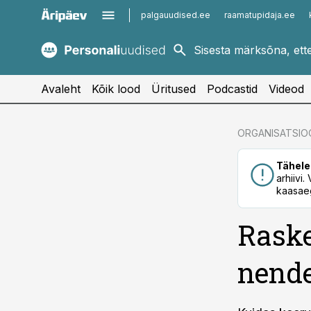
palgauudised.ee
raamatupidaja.ee
kaubandus.ee
imelineajalugu.ee
kinnisvarauudised.ee
imelineteadus.ee
Avaleht
Kõik lood
Üritused
Podcastid
Videod
cebook
ORGANISATSIO
Twitter)
Tähele
kedIn
arhiivi
kaasaeg
ail
Raske
k
nende