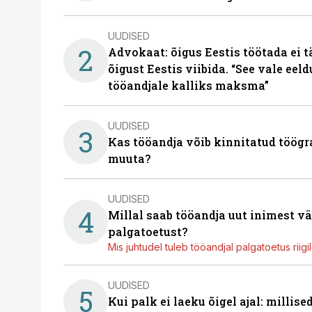
UUDISED
2
Advokaat: õigus Eestis töötada ei 
õigust Eestis viibida. “See vale eel
tööandjale kalliks maksma”
UUDISED
3
Kas tööandja võib kinnitatud töögr
muuta?
UUDISED
4
Millal saab tööandja uut inimest v
palgatoetust?
Mis juhtudel tuleb tööandjal palgatoetus riig
UUDISED
5
Kui palk ei laeku õigel ajal: millis