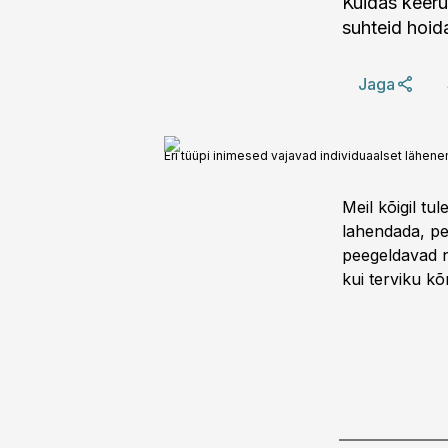
Kuidas keeru
suhteid hoid
Jaga
Eri tüüpi inimesed vajavad individuaalset lähene
Meil kõigil tu
lahendada, pe
peegeldavad n
kui terviku kõ