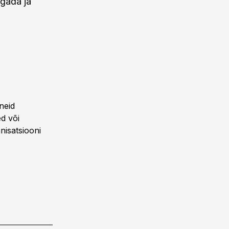
agada ja
neid
ed või
nisatsiooni