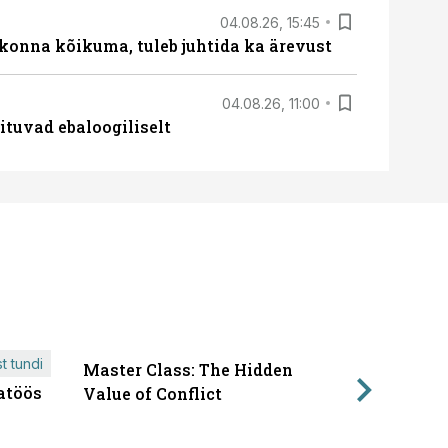
04.08.26, 15:45
skonna kõikuma, tuleb juhtida ka ärevust
04.08.26, 11:00
ituvad ebaloogiliselt
t tundi
Master Class: The Hidden
ÄRIPÄEVA 
atöös
Läbirääk
Value of Conflict