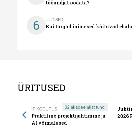
tööandjat oodata?
UUDISED
6
Kui targad inimesed käituvad ebalo
ÜRITUSED
32 akadeemilist tundi
Juhti
IT KOOLITUS
Praktiline projektijuhtimine ja
2026 
AI võimalused