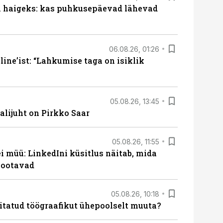
al haigeks: kas puhkusepäevad lähevad
06.08.26, 01:26
ine’ist: “Lahkumise taga on isiklik
05.08.26, 13:45
lijuht on Pirkko Saar
05.08.26, 11:55
 müü: LinkedIni küsitlus näitab, mida
 ootavad
05.08.26, 10:18
itatud töögraafikut ühepoolselt muuta?