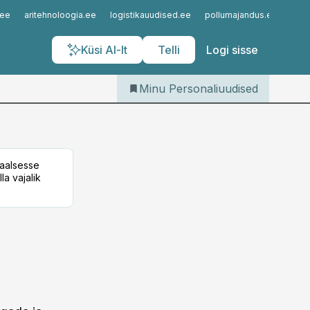
Iseteenindus
.ee
aritehnoloogia.ee
logistikauudised.ee
pollumajandus.ee
kinn
Telli Personaliuudised
Küsi AI-lt
Telli
Logi sisse
Minu Personaliuudised
taalsesse
la vajalik