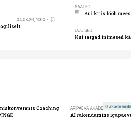
SAATED
Kui kriis lööb mee
04.08.26, 11:00
ogiliselt
UUDISED
Kui targad inimesed kä
6 akadeemilis
miskonverents Coaching
ÄRIPÄEVA AKADEEMIA
AI rakendamine igapäev
PINGE