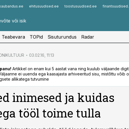
kaubandus.ee
ehitusuudised.ee
toostusuudised.ee
finantsuudised
Infopank
Radar
Teabevara
TOPid
Sisuturundus
Radar
ONIKULTUUR
03.02.16, 11:13
panu!
Artikkel on enam kui 5 aastat vana ning kuulub väljaande digi
. Väljaanne ei uuenda ega kaasajasta arhiveeritud sisu, mistõttu võib ol
sete allikatega tutvumine
d inimesed ja kuidas
ga tööl toime tulla