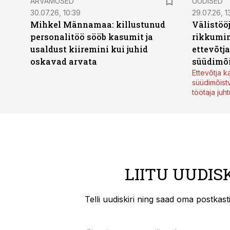
ARVAMUSED
UUDISED
30.07.26, 10:39
29.07.26, 1
Mihkel Männamaa: killustunud
Välistöö
personalitöö sööb kasumit ja
rikkumin
usaldust kiiremini kui juhid
ettevõtj
oskavad arvata
süüdimõ
Ettevõtja 
süüdimõist
töötaja juh
LIITU UUDIS
Telli uudiskiri ning saad oma postkas