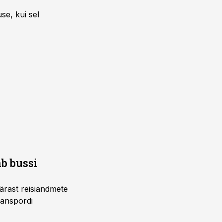
se, kui sel
b bussi
pärast reisiandmete
ranspordi