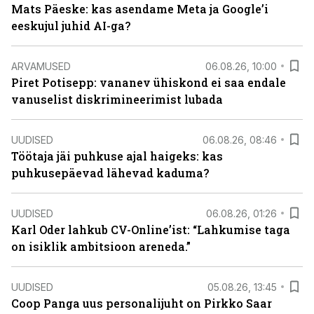
Mats Päeske: kas asendame Meta ja Google’i
eeskujul juhid AI-ga?
ARVAMUSED
06.08.26, 10:00
Piret Potisepp: vananev ühiskond ei saa endale
vanuselist diskrimineerimist lubada
UUDISED
06.08.26, 08:46
Töötaja jäi puhkuse ajal haigeks: kas
puhkusepäevad lähevad kaduma?
UUDISED
06.08.26, 01:26
Karl Oder lahkub CV-Online’ist: “Lahkumise taga
on isiklik ambitsioon areneda.”
UUDISED
05.08.26, 13:45
Coop Panga uus personalijuht on Pirkko Saar