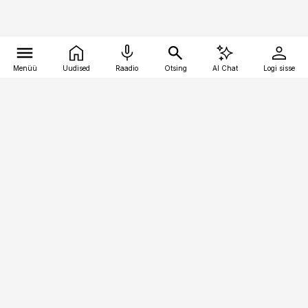
Menüü
Uudised
Raadio
Otsing
AI Chat
Logi sisse
Vana-Lõuna 39/1, 19094 Tallinn
(+372) 667 0111
personaliuudised@personaliuudised.ee
Telli
Reklaam
Firmast
Sisu kasutamisõigused
Ajakirjaniku
eetikakoodeks
Üldtingimused
Privaatsustingimused