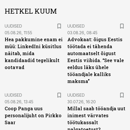
HETKEL KUUM
UUDISED
UUDISED
05.08.26, 11:55
03.08.26, 08:45
Hea pakkumine enam ei
Advokaat: õigus Eestis
müü: LinkedIni küsitlus
töötada ei tähenda
näitab, mida
automaatselt õigust
kandidaadid tegelikult
Eestis viibida. “See vale
ootavad
eeldus läks ühele
tööandjale kalliks
maksma”
UUDISED
UUDISED
05.08.26, 13:45
30.07.26, 16:20
Coop Panga uus
Millal saab tööandja uut
personalijuht on Pirkko
inimest värvates
Saar
töötukassalt
palgatoetust?