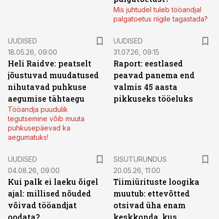
Mis juhtudel tuleb tööandjal
palgatoetus riigile tagastada?
UUDISED
UUDISED
18.05.26, 09:00
31.07.26, 09:15
Heli Raidve: peatselt
Raport: eestlased
jõustuvad muudatused
peavad panema end
nihutavad puhkuse
valmis 45 aasta
aegumise tähtaegu
pikkuseks tööeluks
Tööandja puudulik
tegutsemine võib muuta
puhkusepäevad ka
aegumatuks!
ST
UUDISED
SISUTURUNDUS
04.08.26, 09:00
20.05.26, 11:00
Kui palk ei laeku õigel
Tiimiürituste loogika
ajal: millised nõuded
muutub: ettevõtted
võivad tööandjat
otsivad üha enam
oodata?
keskkonda, kus