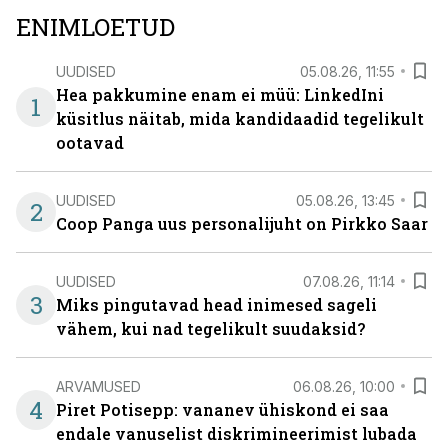
ENIMLOETUD
UUDISED
05.08.26, 11:55
Hea pakkumine enam ei müü: LinkedIni
1
küsitlus näitab, mida kandidaadid tegelikult
ootavad
UUDISED
05.08.26, 13:45
2
Coop Panga uus personalijuht on Pirkko Saar
UUDISED
07.08.26, 11:14
3
Miks pingutavad head inimesed sageli
vähem, kui nad tegelikult suudaksid?
ARVAMUSED
06.08.26, 10:00
4
Piret Potisepp: vananev ühiskond ei saa
endale vanuselist diskrimineerimist lubada