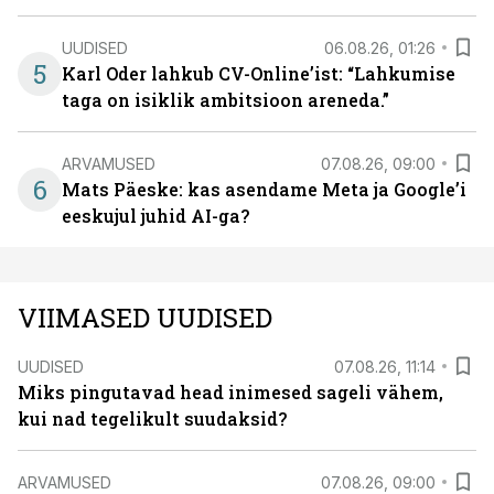
UUDISED
06.08.26, 01:26
5
Karl Oder lahkub CV-Online’ist: “Lahkumise
taga on isiklik ambitsioon areneda.”
ARVAMUSED
07.08.26, 09:00
6
Mats Päeske: kas asendame Meta ja Google’i
eeskujul juhid AI-ga?
VIIMASED UUDISED
UUDISED
07.08.26, 11:14
Miks pingutavad head inimesed sageli vähem,
kui nad tegelikult suudaksid?
ARVAMUSED
07.08.26, 09:00