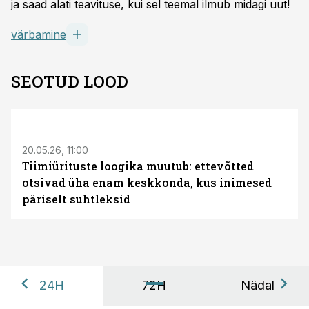
ja saad alati teavituse, kui sel teemal ilmub midagi uut!
värbamine
SEOTUD LOOD
ST
20.05.26, 11:00
Tiimiürituste loogika muutub: ettevõtted
otsivad üha enam keskkonda, kus inimesed
päriselt suhtleksid
24H
72H
Nädal