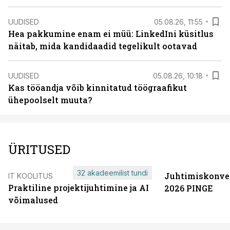
UUDISED
05.08.26, 11:55
Hea pakkumine enam ei müü: LinkedIni küsitlus
näitab, mida kandidaadid tegelikult ootavad
UUDISED
05.08.26, 10:18
Kas tööandja võib kinnitatud töögraafikut
ühepoolselt muuta?
ÜRITUSED
32 akadeemilist tundi
Juhtimiskonve
IT KOOLITUS
Praktiline projektijuhtimine ja AI
2026 PINGE
võimalused