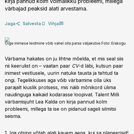
kirja pannud kolm võimalikku probleemi, millega
värbajad peaksid alati arvestama.
Jaga
Salvesta
Vihja
Õige inimese leidmine võib vahel olla paras väljakutse.
Foto:
Erakogu
Värbama hakates on ju lihtne mõelda, et mis seal siis
nii keerulist on – vaatan paar
CV
-d läbi, kutsun paar
inimest vestlusele, uurin natuke tausta ja tehtud ta
ongi. Tegelikkuses aga võib värbamine olla üks
parajalt kiuslik protsess, mis näib mõnikord ülima
naudinguga kaikaid kodarasse loopivat. Talent Milli
värbamisjuht Lea Kalda on kirja pannud kolm
probleemi, millega ta ise on pidanud sageli silmitsi
seisma.
1. Iga otsing võtab alati kauem aega, kui sa planeerisid!