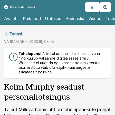
Telli
Avaleht
Kõik lood
Üritused
Podcastid
Videod
Teab
cebook
cebook
Tagasi
Twitter)
Twitter)
VÄRBAMINE
03.03.16, 08:45
kedIn
kedIn
Tähelepanu!
Artikkel on enam kui 5 aastat vana
ning kuulub väljaande digitaalsesse arhiivi.
ail
ail
Väljaanne ei uuenda ega kaasajasta arhiveeritud
sisu, mistõttu võib olla vajalik kaasaegsete
k
k
allikatega tutvumine
Kolm Murphy seadust
personaliotsingus
Talent Milli värbamisjuht on tähelepanekute põhjal