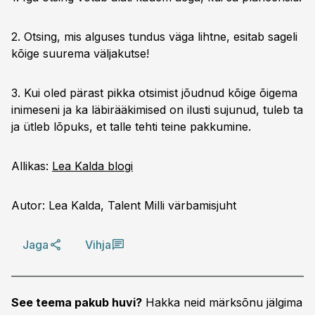
2. Otsing, mis alguses tundus väga lihtne, esitab sageli
kõige suurema väljakutse!
3. Kui oled pärast pikka otsimist jõudnud kõige õigema
inimeseni ja ka läbirääkimised on ilusti sujunud, tuleb ta
ja ütleb lõpuks, et talle tehti teine pakkumine.
Allikas:
Lea Kalda blogi
Autor: Lea Kalda, Talent Milli värbamisjuht
Jaga
Vihja
See teema pakub huvi?
Hakka neid märksõnu jälgima