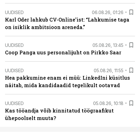
UUDISED
06.08.26, 01:26
Karl Oder lahkub CV-Online’ist: “Lahkumise taga
on isiklik ambitsioon areneda.”
UUDISED
05.08.26, 13:45
Coop Panga uus personalijuht on Pirkko Saar
UUDISED
05.08.26, 11:55
Hea pakkumine enam ei müü: LinkedIni küsitlus
näitab, mida kandidaadid tegelikult ootavad
UUDISED
05.08.26, 10:18
Kas tööandja võib kinnitatud töögraafikut
ühepoolselt muuta?