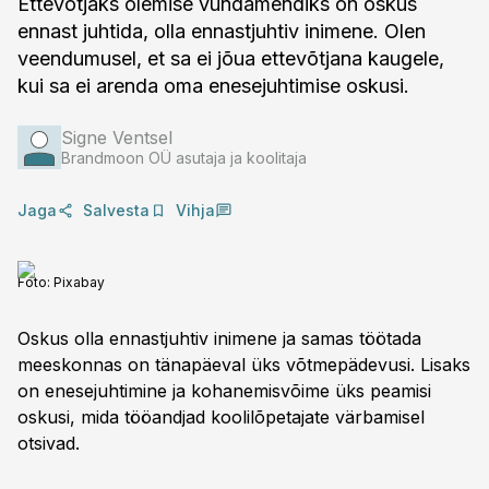
Ettevõtjaks olemise vundamendiks on oskus
ennast juhtida, olla ennastjuhtiv inimene. Olen
veendumusel, et sa ei jõua ettevõtjana kaugele,
kui sa ei arenda oma enesejuhtimise oskusi.
Signe Ventsel
Brandmoon OÜ asutaja ja koolitaja
Jaga
Salvesta
Vihja
Foto:
Pixabay
Oskus olla ennastjuhtiv inimene ja samas töötada
meeskonnas on tänapäeval üks võtmepädevusi. Lisaks
on enesejuhtimine ja kohanemisvõime üks peamisi
oskusi, mida tööandjad koolilõpetajate värbamisel
otsivad.