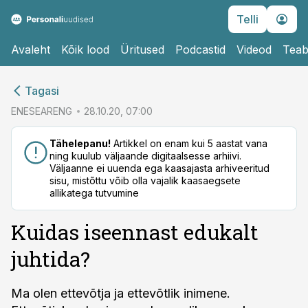
Telli
Avaleht
Kõik lood
Üritused
Podcastid
Videod
Teab
cebook
Tagasi
Twitter)
ENESEARENG
28.10.20, 07:00
kedIn
Tähelepanu!
Artikkel on enam kui 5 aastat vana
ning kuulub väljaande digitaalsesse arhiivi.
ail
Väljaanne ei uuenda ega kaasajasta arhiveeritud
sisu, mistõttu võib olla vajalik kaasaegsete
k
allikatega tutvumine
Kuidas iseennast edukalt
juhtida?
Ma olen ettevõtja ja ettevõtlik inimene.