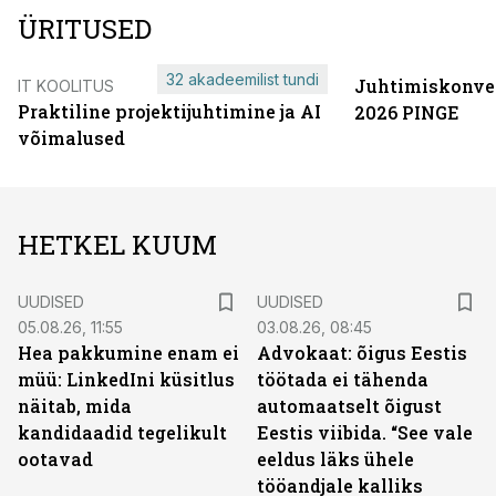
ÜRITUSED
32 akadeemilist tundi
Juhtimiskonve
IT KOOLITUS
Praktiline projektijuhtimine ja AI
2026 PINGE
võimalused
HETKEL KUUM
UUDISED
UUDISED
05.08.26, 11:55
03.08.26, 08:45
Hea pakkumine enam ei
Advokaat: õigus Eestis
müü: LinkedIni küsitlus
töötada ei tähenda
näitab, mida
automaatselt õigust
kandidaadid tegelikult
Eestis viibida. “See vale
ootavad
eeldus läks ühele
tööandjale kalliks