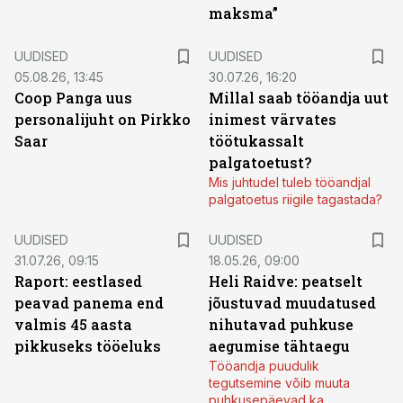
maksma”
UUDISED
UUDISED
05.08.26, 13:45
30.07.26, 16:20
Coop Panga uus
Millal saab tööandja uut
personalijuht on Pirkko
inimest värvates
Saar
töötukassalt
palgatoetust?
Mis juhtudel tuleb tööandjal
palgatoetus riigile tagastada?
UUDISED
UUDISED
31.07.26, 09:15
18.05.26, 09:00
Raport: eestlased
Heli Raidve: peatselt
peavad panema end
jõustuvad muudatused
valmis 45 aasta
nihutavad puhkuse
pikkuseks tööeluks
aegumise tähtaegu
Tööandja puudulik
tegutsemine võib muuta
puhkusepäevad ka