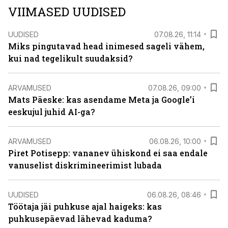
VIIMASED UUDISED
UUDISED
07.08.26, 11:14
Miks pingutavad head inimesed sageli vähem,
kui nad tegelikult suudaksid?
ARVAMUSED
07.08.26, 09:00
Mats Päeske: kas asendame Meta ja Google’i
eeskujul juhid AI-ga?
ARVAMUSED
06.08.26, 10:00
Piret Potisepp: vananev ühiskond ei saa endale
vanuselist diskrimineerimist lubada
UUDISED
06.08.26, 08:46
Töötaja jäi puhkuse ajal haigeks: kas
puhkusepäevad lähevad kaduma?