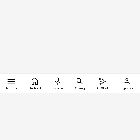
Menüü
Uudised
Raadio
Otsing
AI Chat
Logi sisse
Vana-Lõuna 39/1, 19094 Tallinn
(+372) 667 0111
personaliuudised@personaliuudised.ee