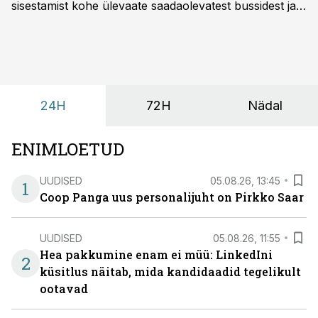
sisestamist kohe ülevaate saadaolevatest bussidest ja
esialgsest hinnast. Nii saab transpordi planeerimisega
kiiresti edasi liikuda hinnapakkumist ootamata.
24H
72H
Nädal
ENIMLOETUD
UUDISED
05.08.26, 13:45
1
Coop Panga uus personalijuht on Pirkko Saar
UUDISED
05.08.26, 11:55
Hea pakkumine enam ei müü: LinkedIni
2
küsitlus näitab, mida kandidaadid tegelikult
ootavad