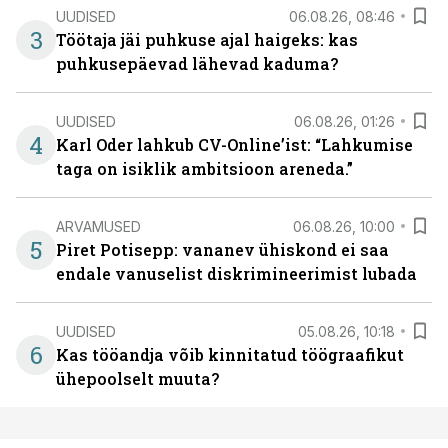
UUDISED
06.08.26, 08:46
3
Töötaja jäi puhkuse ajal haigeks: kas
puhkusepäevad lähevad kaduma?
UUDISED
06.08.26, 01:26
4
Karl Oder lahkub CV-Online’ist: “Lahkumise
taga on isiklik ambitsioon areneda.”
ARVAMUSED
06.08.26, 10:00
5
Piret Potisepp: vananev ühiskond ei saa
endale vanuselist diskrimineerimist lubada
UUDISED
05.08.26, 10:18
6
Kas tööandja võib kinnitatud töögraafikut
ühepoolselt muuta?