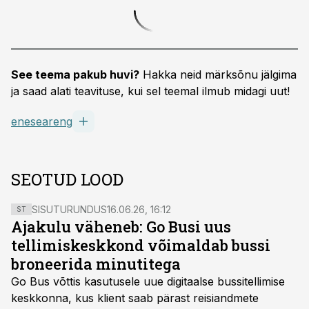
See teema pakub huvi?
Hakka neid märksõnu jälgima
ja saad alati teavituse, kui sel teemal ilmub midagi uut!
eneseareng
SEOTUD LOOD
SISUTURUNDUS
16.06.26, 16:12
ST
Ajakulu väheneb: Go Busi uus
tellimiskeskkond võimaldab bussi
broneerida minutitega
Go Bus võttis kasutusele uue digitaalse bussitellimise
keskkonna, kus klient saab pärast reisiandmete