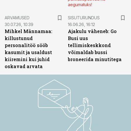
aegumatuks!
ST
ARVAMUSED
SISUTURUNDUS
30.07.26, 10:39
16.06.26, 16:12
Mihkel Männamaa:
Ajakulu väheneb: Go
killustunud
Busi uus
personalitöö sööb
tellimiskeskkond
kasumit ja usaldust
võimaldab bussi
kiiremini kui juhid
broneerida minutitega
oskavad arvata