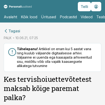
Telli
Avaleht
Kõik lood
Üritused
Podcastid
Videod
Teab
cebook
Tagasi
Twitter)
PALK
10.06.21, 07:25
kedIn
Tähelepanu!
Artikkel on enam kui 5 aastat vana
ning kuulub väljaande digitaalsesse arhiivi.
ail
Väljaanne ei uuenda ega kaasajasta arhiveeritud
sisu, mistõttu võib olla vajalik kaasaegsete
k
allikatega tutvumine
Kes tervishoiuettevõtetest
maksab kõige paremat
palka?