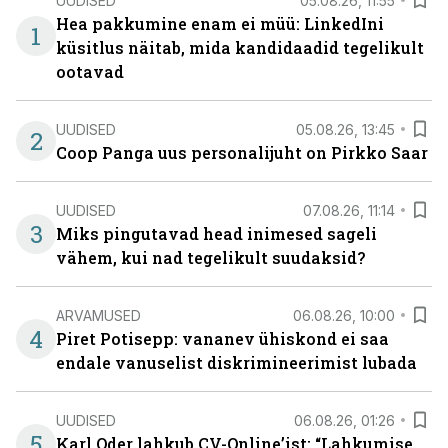
UUDISED
05.08.26, 11:55
Hea pakkumine enam ei müü: LinkedIni
1
küsitlus näitab, mida kandidaadid tegelikult
ootavad
UUDISED
05.08.26, 13:45
2
Coop Panga uus personalijuht on Pirkko Saar
UUDISED
07.08.26, 11:14
3
Miks pingutavad head inimesed sageli
vähem, kui nad tegelikult suudaksid?
ARVAMUSED
06.08.26, 10:00
4
Piret Potisepp: vananev ühiskond ei saa
endale vanuselist diskrimineerimist lubada
UUDISED
06.08.26, 01:26
5
Karl Oder lahkub CV-Online’ist: “Lahkumise