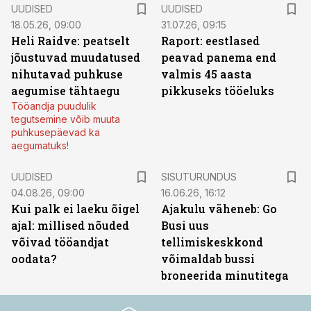
UUDISED
UUDISED
18.05.26, 09:00
31.07.26, 09:15
Heli Raidve: peatselt
Raport: eestlased
jõustuvad muudatused
peavad panema end
nihutavad puhkuse
valmis 45 aasta
aegumise tähtaegu
pikkuseks tööeluks
Tööandja puudulik
tegutsemine võib muuta
puhkusepäevad ka
aegumatuks!
ST
UUDISED
SISUTURUNDUS
04.08.26, 09:00
16.06.26, 16:12
Kui palk ei laeku õigel
Ajakulu väheneb: Go
ajal: millised nõuded
Busi uus
võivad tööandjat
tellimiskeskkond
oodata?
võimaldab bussi
broneerida minutitega