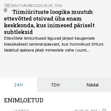
SISUTURUNDUS
20.05.26, 11:00
ST
Tiimiürituste loogika muutub:
ettevõtted otsivad üha enam
keskkonda, kus inimesed päriselt
suhtleksid
Ettevõtete tiimiüritused liiguvad järjest kaugemale
klassikalisest seminaripäevast, kus hommikust õhtuni
täidetud ajakava jätab inimestele vähe ruumi
omavaheliseks suhtluseks. Saates “Lõunapaus”
räägitakse, miks otsivad ettevõtted üha enam paikasid,
kus keskkond ise aitaks inimesed töörežiimist välja
tuua ning looks võimaluse rahulikumaks ja
sisulisemaks koosolemiseks.
24H
72H
Nädal
ENIMLOETUD