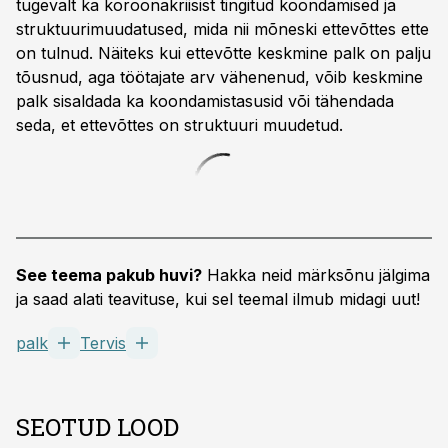
tugevalt ka koroonakriisist tingitud koondamised ja
struktuurimuudatused, mida nii mõneski ettevõttes ette
on tulnud. Näiteks kui ettevõtte keskmine palk on palju
tõusnud, aga töötajate arv vähenenud, võib keskmine
palk sisaldada ka koondamistasusid või tähendada
seda, et ettevõttes on struktuuri muudetud.
See teema pakub huvi?
Hakka neid märksõnu jälgima
ja saad alati teavituse, kui sel teemal ilmub midagi uut!
palk
Tervis
SEOTUD LOOD