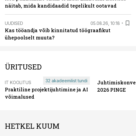
näitab, mida kandidaadid tegelikult ootavad
UUDISED
05.08.26, 10:18
Kas tööandja võib kinnitatud töögraafikut
ühepoolselt muuta?
ÜRITUSED
32 akadeemilist tundi
Juhtimiskonve
IT KOOLITUS
Praktiline projektijuhtimine ja AI
2026 PINGE
võimalused
HETKEL KUUM