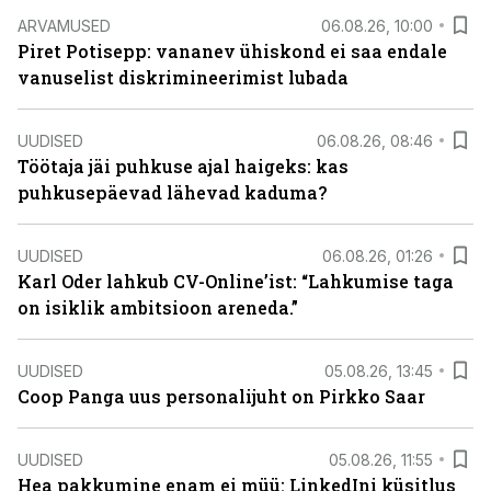
ARVAMUSED
06.08.26, 10:00
Piret Potisepp: vananev ühiskond ei saa endale
vanuselist diskrimineerimist lubada
UUDISED
06.08.26, 08:46
Töötaja jäi puhkuse ajal haigeks: kas
puhkusepäevad lähevad kaduma?
UUDISED
06.08.26, 01:26
Karl Oder lahkub CV-Online’ist: “Lahkumise taga
on isiklik ambitsioon areneda.”
UUDISED
05.08.26, 13:45
Coop Panga uus personalijuht on Pirkko Saar
UUDISED
05.08.26, 11:55
Hea pakkumine enam ei müü: LinkedIni küsitlus