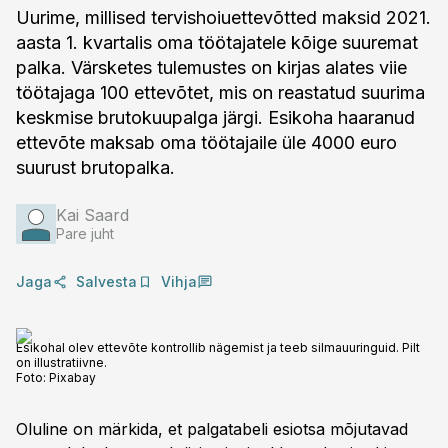
Uurime, millised tervishoiuettevõtted maksid 2021.
aasta 1. kvartalis oma töötajatele kõige suuremat
palka. Värsketes tulemustes on kirjas alates viie
töötajaga 100 ettevõtet, mis on reastatud suurima
keskmise brutokuupalga järgi. Esikoha haaranud
ettevõte maksab oma töötajaile üle 4000 euro
suurust brutopalka.
Kai Saard
Pare juht
Jaga
Salvesta
Vihja
Esikohal olev ettevõte kontrollib nägemist ja teeb silmauuringuid. Pilt
on illustratiivne.
Foto:
Pixabay
Oluline on märkida, et palgatabeli esiotsa mõjutavad