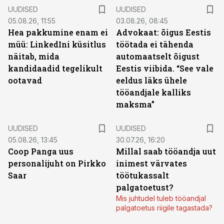
UUDISED
UUDISED
05.08.26, 11:55
03.08.26, 08:45
Hea pakkumine enam ei
Advokaat: õigus Eestis
müü: LinkedIni küsitlus
töötada ei tähenda
näitab, mida
automaatselt õigust
kandidaadid tegelikult
Eestis viibida. “See vale
ootavad
eeldus läks ühele
tööandjale kalliks
maksma”
UUDISED
UUDISED
05.08.26, 13:45
30.07.26, 16:20
Coop Panga uus
Millal saab tööandja uut
personalijuht on Pirkko
inimest värvates
Saar
töötukassalt
palgatoetust?
Mis juhtudel tuleb tööandjal
palgatoetus riigile tagastada?