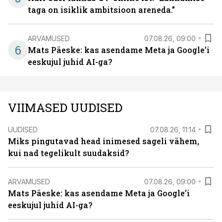
taga on isiklik ambitsioon areneda.”
ARVAMUSED
07.08.26, 09:00
6
Mats Päeske: kas asendame Meta ja Google’i
eeskujul juhid AI-ga?
VIIMASED UUDISED
UUDISED
07.08.26, 11:14
Miks pingutavad head inimesed sageli vähem,
kui nad tegelikult suudaksid?
ARVAMUSED
07.08.26, 09:00
Mats Päeske: kas asendame Meta ja Google’i
eeskujul juhid AI-ga?