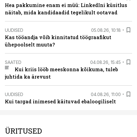
Hea pakkumine enam ei müü: LinkedIni küsitlus
näitab, mida kandidaadid tegelikult ootavad
UUDISED
05.08.26, 10:18
Kas tööandja võib kinnitatud töögraafikut
ühepoolselt muuta?
SAATED
04.08.26, 15:45
Kui kriis lööb meeskonna kõikuma, tuleb
juhtida ka ärevust
UUDISED
04.08.26, 11:00
Kui targad inimesed käituvad ebaloogiliselt
ÜRITUSED