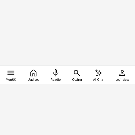
Menüü
Uudised
Raadio
Otsing
AI Chat
Logi sisse
Vana-Lõuna 39/1, 19094 Tallinn
(+372) 667 0111
personaliuudised@personaliuudised.ee