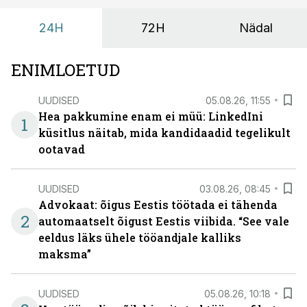
24H
72H
Nädal
ENIMLOETUD
UUDISED
05.08.26, 11:55
Hea pakkumine enam ei müü: LinkedIni
1
küsitlus näitab, mida kandidaadid tegelikult
ootavad
UUDISED
03.08.26, 08:45
Advokaat: õigus Eestis töötada ei tähenda
2
automaatselt õigust Eestis viibida. “See vale
eeldus läks ühele tööandjale kalliks
maksma”
UUDISED
05.08.26, 10:18