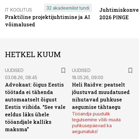
32 akadeemilist tundi
Juhtimiskonve
IT KOOLITUS
Praktiline projektijuhtimine ja AI
2026 PINGE
võimalused
HETKEL KUUM
UUDISED
UUDISED
03.08.26, 08:45
18.05.26, 09:00
Advokaat: õigus Eestis
Heli Raidve: peatselt
töötada ei tähenda
jõustuvad muudatused
automaatselt õigust
nihutavad puhkuse
Eestis viibida. “See vale
aegumise tähtaegu
eeldus läks ühele
Tööandja puudulik
tegutsemine võib muuta
tööandjale kalliks
puhkusepäevad ka
maksma”
aegumatuks!