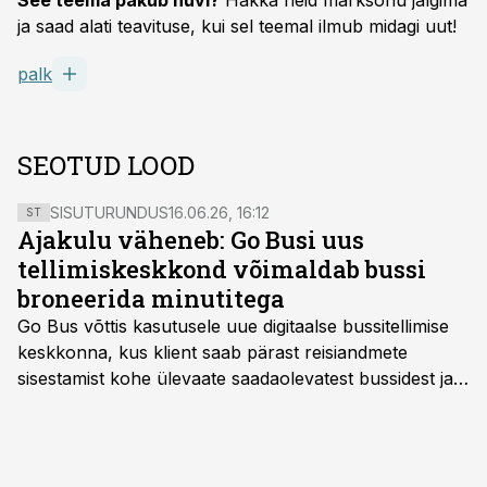
See teema pakub huvi?
Hakka neid märksõnu jälgima
ja saad alati teavituse, kui sel teemal ilmub midagi uut!
palk
SEOTUD LOOD
SISUTURUNDUS
16.06.26, 16:12
ST
Ajakulu väheneb: Go Busi uus
tellimiskeskkond võimaldab bussi
broneerida minutitega
Go Bus võttis kasutusele uue digitaalse bussitellimise
keskkonna, kus klient saab pärast reisiandmete
sisestamist kohe ülevaate saadaolevatest bussidest ja
esialgsest hinnast. Nii saab transpordi planeerimisega
kiiresti edasi liikuda hinnapakkumist ootamata.