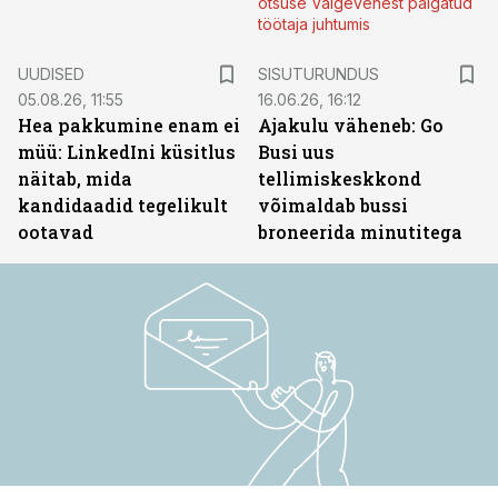
otsuse Valgevenest palgatud
töötaja juhtumis
ST
UUDISED
SISUTURUNDUS
05.08.26, 11:55
16.06.26, 16:12
Hea pakkumine enam ei
Ajakulu väheneb: Go
müü: LinkedIni küsitlus
Busi uus
näitab, mida
tellimiskeskkond
kandidaadid tegelikult
võimaldab bussi
ootavad
broneerida minutitega