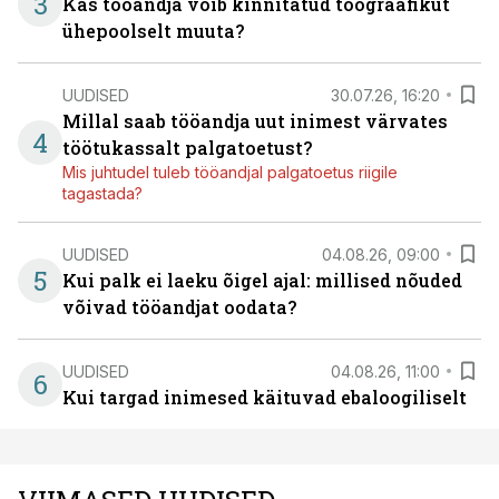
3
Kas tööandja võib kinnitatud töögraafikut
ühepoolselt muuta?
UUDISED
30.07.26, 16:20
Millal saab tööandja uut inimest värvates
4
töötukassalt palgatoetust?
Mis juhtudel tuleb tööandjal palgatoetus riigile
tagastada?
UUDISED
04.08.26, 09:00
5
Kui palk ei laeku õigel ajal: millised nõuded
võivad tööandjat oodata?
UUDISED
04.08.26, 11:00
6
Kui targad inimesed käituvad ebaloogiliselt