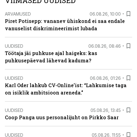
VIIMASED UUDISED
ARVAMUSED
06.08.26, 10:00
Piret Potisepp: vananev ühiskond ei saa endale
vanuselist diskrimineerimist lubada
UUDISED
06.08.26, 08:46
Töötaja jäi puhkuse ajal haigeks: kas
puhkusepäevad lähevad kaduma?
UUDISED
06.08.26, 01:26
Karl Oder lahkub CV-Online’ist: “Lahkumise taga
on isiklik ambitsioon areneda.”
UUDISED
05.08.26, 13:45
Coop Panga uus personalijuht on Pirkko Saar
UUDISED
05.08.26, 11:55