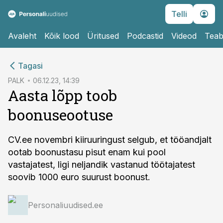
Telli
Avaleht
Kõik lood
Üritused
Podcastid
Videod
Teab
cebook
Tagasi
Twitter)
PALK
06.12.23, 14:39
Aasta lõpp toob
kedIn
boonuseootuse
ail
k
CV.ee novembri kiiruuringust selgub, et tööandjalt
ootab boonustasu pisut enam kui pool
vastajatest, ligi neljandik vastanud töötajatest
soovib 1000 euro suurust boonust.
Personaliuudised.ee