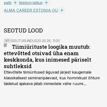
palk
töökorraldus
ALMA CAREER ESTONIA OÜ
SEOTUD LOOD
SISUTURUNDUS
20.05.26, 11:00
ST
Tiimiürituste loogika muutub:
ettevõtted otsivad üha enam
keskkonda, kus inimesed päriselt
suhtleksid
Ettevõtete tiimiüritused liiguvad järjest kaugemale
klassikalisest seminaripäevast, kus hommikust õhtuni
täidetud ajakava jätab inimestele vähe ruumi
omavaheliseks suhtluseks. Saates “Lõunapaus”
räägitakse, miks otsivad ettevõtted üha enam paikasid,
kus keskkond ise aitaks inimesed töörežiimist välja
tuua ning looks võimaluse rahulikumaks ja