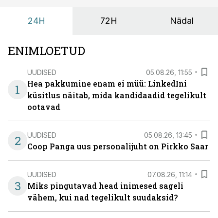
sisulisemaks koosolemiseks.
24H
72H
Nädal
ENIMLOETUD
UUDISED
05.08.26, 11:55
Hea pakkumine enam ei müü: LinkedIni
1
küsitlus näitab, mida kandidaadid tegelikult
ootavad
UUDISED
05.08.26, 13:45
2
Coop Panga uus personalijuht on Pirkko Saar
UUDISED
07.08.26, 11:14
3
Miks pingutavad head inimesed sageli
vähem, kui nad tegelikult suudaksid?