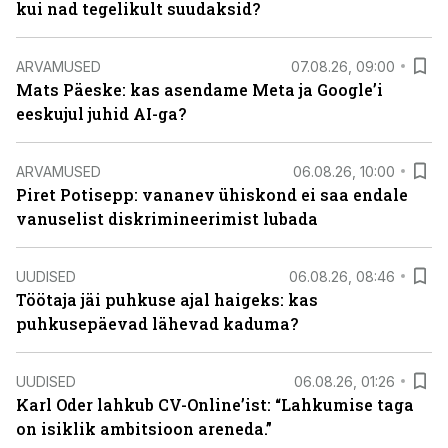
kui nad tegelikult suudaksid?
ARVAMUSED
07.08.26, 09:00
Mats Päeske: kas asendame Meta ja Google’i
eeskujul juhid AI-ga?
ARVAMUSED
06.08.26, 10:00
Piret Potisepp: vananev ühiskond ei saa endale
vanuselist diskrimineerimist lubada
UUDISED
06.08.26, 08:46
Töötaja jäi puhkuse ajal haigeks: kas
puhkusepäevad lähevad kaduma?
UUDISED
06.08.26, 01:26
Karl Oder lahkub CV-Online’ist: “Lahkumise taga
on isiklik ambitsioon areneda.”