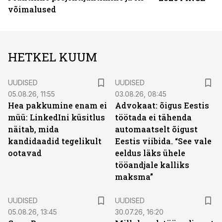
võimalused
HETKEL KUUM
UUDISED
UUDISED
05.08.26, 11:55
03.08.26, 08:45
Hea pakkumine enam ei
Advokaat: õigus Eestis
müü: LinkedIni küsitlus
töötada ei tähenda
näitab, mida
automaatselt õigust
kandidaadid tegelikult
Eestis viibida. “See vale
ootavad
eeldus läks ühele
tööandjale kalliks
maksma”
UUDISED
UUDISED
05.08.26, 13:45
30.07.26, 16:20