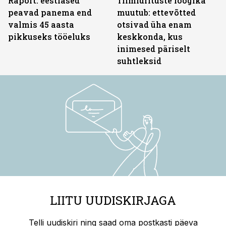
Raport: eestlased
Tiimiürituste loogika
peavad panema end
muutub: ettevõtted
valmis 45 aasta
otsivad üha enam
pikkuseks tööeluks
keskkonda, kus
inimesed päriselt
suhtleksid
LIITU UUDISKIRJAGA
Telli uudiskiri ning saad oma postkasti päeva