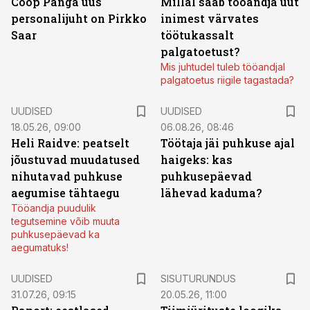
Coop Panga uus
Millal saab tööandja uut
personalijuht on Pirkko
inimest värvates
Saar
töötukassalt
palgatoetust?
Mis juhtudel tuleb tööandjal
palgatoetus riigile tagastada?
UUDISED
UUDISED
18.05.26, 09:00
06.08.26, 08:46
Heli Raidve: peatselt
Töötaja jäi puhkuse ajal
jõustuvad muudatused
haigeks: kas
nihutavad puhkuse
puhkusepäevad
aegumise tähtaegu
lähevad kaduma?
Tööandja puudulik
tegutsemine võib muuta
puhkusepäevad ka
aegumatuks!
ST
UUDISED
SISUTURUNDUS
31.07.26, 09:15
20.05.26, 11:00