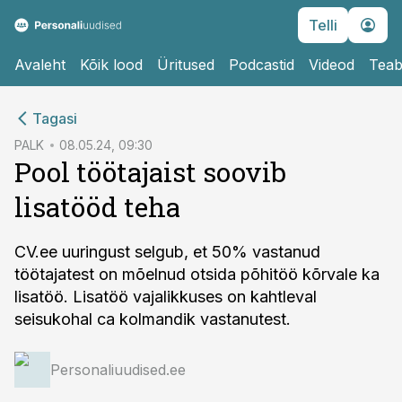
Telli
Avaleht
Kõik lood
Üritused
Podcastid
Videod
Teab
cebook
Tagasi
Twitter)
PALK
08.05.24, 09:30
Pool töötajaist soovib
kedIn
lisatööd teha
ail
k
CV.ee uuringust selgub, et 50% vastanud
töötajatest on mõelnud otsida põhitöö kõrvale ka
lisatöö. Lisatöö vajalikkuses on kahtleval
seisukohal ca kolmandik vastanutest.
Personaliuudised.ee