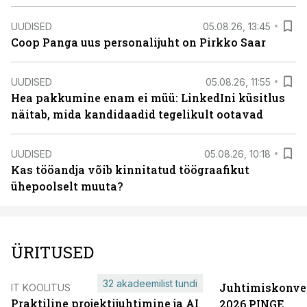
UUDISED
05.08.26, 13:45
Coop Panga uus personalijuht on Pirkko Saar
UUDISED
05.08.26, 11:55
Hea pakkumine enam ei müü: LinkedIni küsitlus
näitab, mida kandidaadid tegelikult ootavad
UUDISED
05.08.26, 10:18
Kas tööandja võib kinnitatud töögraafikut
ühepoolselt muuta?
ÜRITUSED
32 akadeemilist tundi
Juhtimiskonve
IT KOOLITUS
Praktiline projektijuhtimine ja AI
2026 PINGE