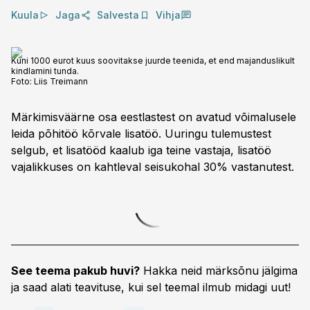
Kuula
Jaga
Salvesta
Vihja
Kuni 1000 eurot kuus soovitakse juurde teenida, et end majanduslikult
kindlamini tunda.
Foto:
Liis Treimann
Märkimisväärne osa eestlastest on avatud võimalusele
leida põhitöö kõrvale lisatöö. Uuringu tulemustest
selgub, et lisatööd kaalub iga teine vastaja, lisatöö
vajalikkuses on kahtleval seisukohal 30% vastanutest.
See teema pakub huvi?
Hakka neid märksõnu jälgima
ja saad alati teavituse, kui sel teemal ilmub midagi uut!