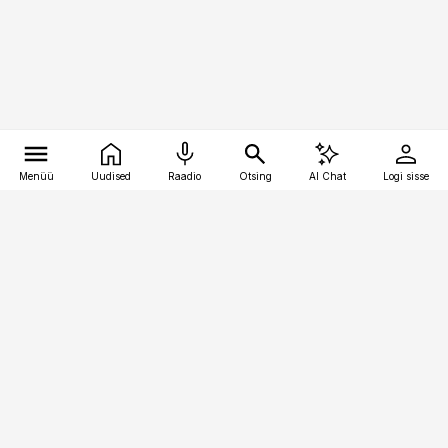
Menüü
Uudised
Raadio
Otsing
AI Chat
Logi sisse
Vana-Lõuna 39/1, 19094 Tallinn
(+372) 667 0111
personaliuudised@personaliuudised.ee
Telli
Reklaam
Firmast