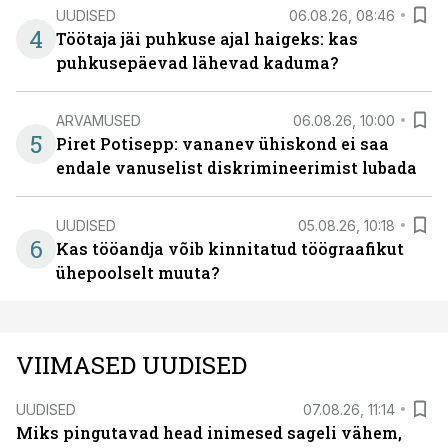
UUDISED
06.08.26, 08:46
4
Töötaja jäi puhkuse ajal haigeks: kas
puhkusepäevad lähevad kaduma?
ARVAMUSED
06.08.26, 10:00
5
Piret Potisepp: vananev ühiskond ei saa
endale vanuselist diskrimineerimist lubada
UUDISED
05.08.26, 10:18
6
Kas tööandja võib kinnitatud töögraafikut
ühepoolselt muuta?
VIIMASED UUDISED
UUDISED
07.08.26, 11:14
Miks pingutavad head inimesed sageli vähem,