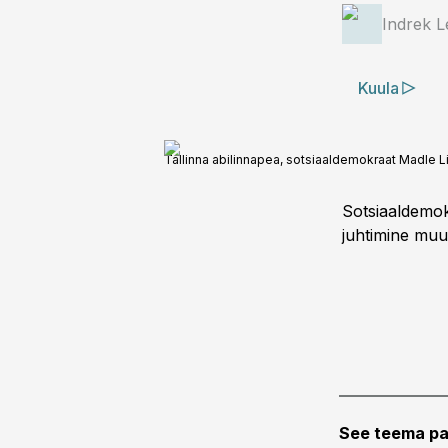
Indrek L
Kuula
Tallinna abilinnapea, sotsiaaldemokraat Madle 
Sotsiaaldemokr
juhtimine muu
See teema pa