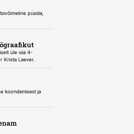
tsivõimeline püsida,
öögraafikut
elt üle viia 4-
r Krista Laever.
se koondamisest ja
a enam