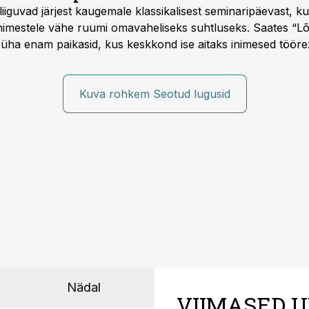
d liiguvad järjest kaugemale klassikalisest seminaripäevast,
 inimestele vähe ruumi omavaheliseks suhtluseks. Saates “L
 üha enam paikasid, kus keskkond ise aitaks inimesed töörež
kumaks ja sisulisemaks koosolemiseks.
Kuva rohkem Seotud lugusid
Nädal
VIIMASED U