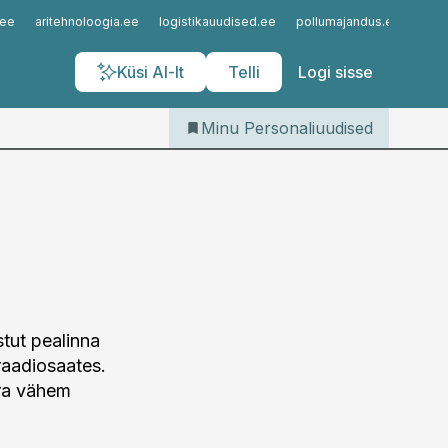
Iseteenindus
.ee
aritehnoloogia.ee
logistikauudised.ee
pollumajandus.ee
kinn
Telli Personaliuudised
Küsi AI-lt
Telli
Logi sisse
Minu Personaliuudised
stut pealinna
raadiosaates.
rra vähem