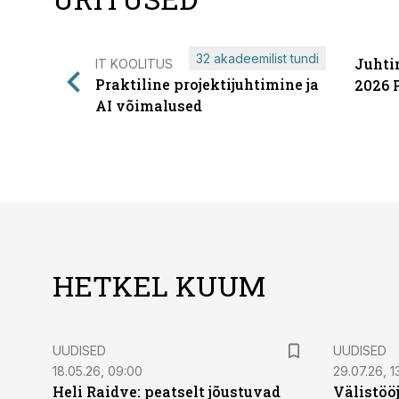
32 akadeemilist tundi
Juhti
IT KOOLITUS
Praktiline projektijuhtimine ja
2026 
AI võimalused
HETKEL KUUM
UUDISED
UUDISED
18.05.26, 09:00
29.07.26, 1
Heli Raidve: peatselt jõustuvad
Välistöö