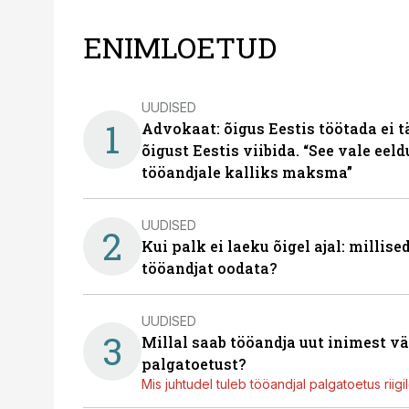
ENIMLOETUD
UUDISED
1
Advokaat: õigus Eestis töötada ei 
õigust Eestis viibida. “See vale eel
tööandjale kalliks maksma”
UUDISED
2
Kui palk ei laeku õigel ajal: millis
tööandjat oodata?
UUDISED
3
Millal saab tööandja uut inimest v
palgatoetust?
Mis juhtudel tuleb tööandjal palgatoetus riig