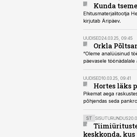
Kunda tsemen
Ehitusmaterjalitootja H
kirjutab Äripäev.
UUDISED
24.03.25, 09:45
Orkla Põltsa
“Oleme analüüsinud tööp
päevasele töönädalale a
UUDISED
10.03.25, 09:41
Hortes läks 
Pikemat aega raskustes
põhjendas seda pankrot
ST
SISUTURUNDUS
20.0
Tiimiüritust
keskkonda, kus 