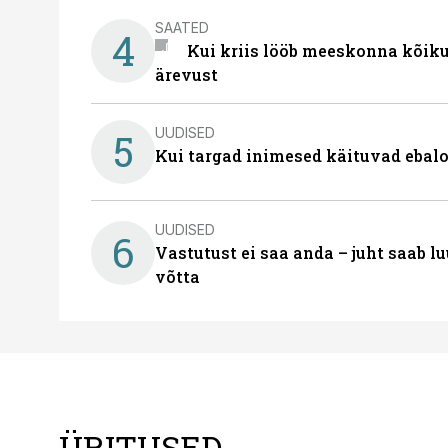
SAATED
4
Kui kriis lööb meeskonna kõiku
ärevust
UUDISED
5
Kui targad inimesed käituvad ebalo
UUDISED
6
Vastutust ei saa anda – juht saab 
võtta
ÜRITUSED