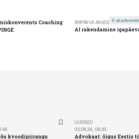
6 akadeemilis
miskonverents Coaching
ÄRIPÄEVA AKADEEMIA
AI rakendamine igapäev
PINGE
UUDISED
3:48
03.08.26, 08:45
jõu kvoodipiirangu
Advokaat: õigus Eestis t