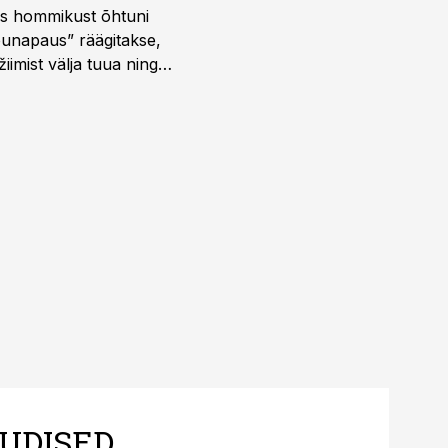
 kus hommikust õhtuni
õunapaus” räägitakse,
iimist välja tuua ning
UDISED