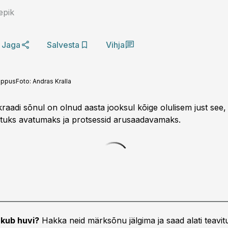
epik
Jaga
Salvesta
Vihja
Lippus
Foto:
Andras Kralla
aadi sõnul on olnud aasta jooksul kõige olulisem just see, 
tuks avatumaks ja protsessid arusaadavamaks.
kub huvi?
Hakka neid märksõnu jälgima ja saad alati teavitu