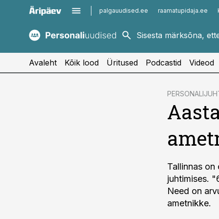
palgauudised.ee
raamatupidaja.ee
kaubandus.ee
imelineajalugu.ee
kinnisvarauudised.ee
imelineteadus.ee
Avaleht
Kõik lood
Üritused
Podcastid
Videod
cebook
PERSONALIJUH
Aasta
Twitter)
kedIn
amet
ail
k
Tallinnas on 
juhtimises. 
Need on arvu
ametnikke.