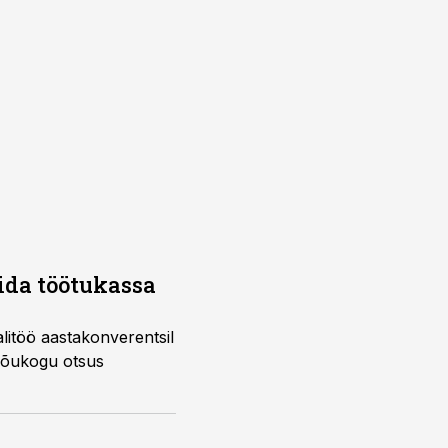
ida töötukassa
litöö aastakonverentsil
 nõukogu otsus