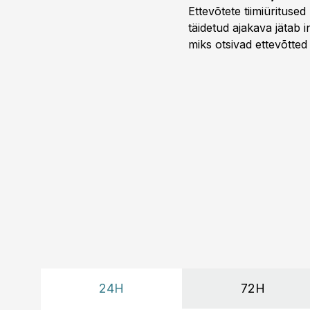
Ettevõtete tiimiürituse
täidetud ajakava jätab
miks otsivad ettevõtted
looks võimaluse rahuli
24H
72H