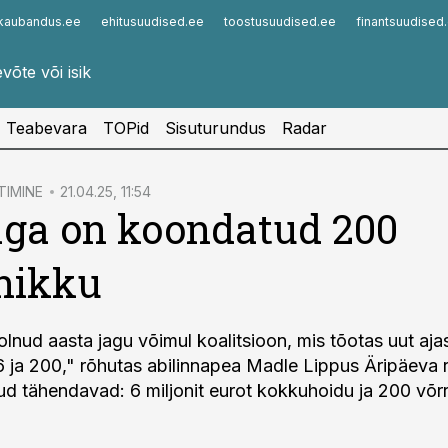
kaubandus.ee
ehitusuudised.ee
toostusuudised.ee
finantsuudised
Infopank
Radar
Teabevara
TOPid
Sisuturundus
Radar
TIMINE
21.04.25, 11:54
ga on koondatud 200
nikku
olnud aasta jagu võimul koalitsioon, mis tõotas uut aja
"6 ja 200," rõhutas abilinnapea Madle Lippus Äripäeva 
d tähendavad: 6 miljonit eurot kokkuhoidu ja 200 võ