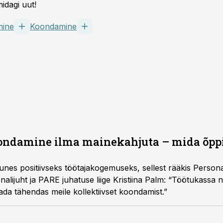
idagi uut!
mine
Koondamine
oondamine ilma mainekahjuta – mida õpp
nes positiivseks töötajakogemuseks, sellest rääkis Persona
nalijuht ja PARE juhatuse liige Kristiina Palm: “Töötukassa
da tähendas meile kollektiivset koondamist.”