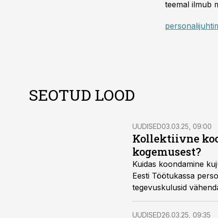
teemal ilmub m
personalijuhti
SEOTUD LOOD
UUDISED
03.03.25, 09:00
Kollektiivne k
kogemusest?
Kuidas koondamine kuju
Eesti Töötukassa perso
tegevuskulusid vähenda
UUDISED
26.03.25, 09:35