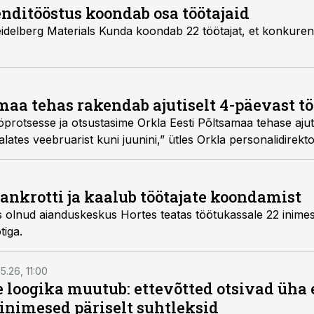
ditööstus koondab osa töötajaid
eidelberg Materials Kunda koondab 22 töötajat, et konkuren
maa tehas rakendab ajutiselt 4-päevast t
rotsesse ja otsustasime Orkla Eesti Põltsamaa tehase ajutis
lates veebruarist kuni juunini,” ütles Orkla personalidirekto
pankrotti ja kaalub töötajate koondamist
 olnud aianduskeskus Hortes teatas töötukassale 22 inime
iga.
5.26, 11:00
e loogika muutub: ettevõtted otsivad üh
inimesed päriselt suhtleksid