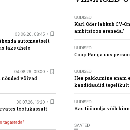
UUDISED
Karl Oder lahkub CV-Onl
ambitsioon areneda.”
03.08.26, 08:45
tähenda automaatselt
dus läks ühele
UUDISED
Coop Panga uus persona
UUDISED
04.08.26, 09:00
Hea pakkumine enam ei
ed nõuded võivad
kandidaadid tegelikult
UUDISED
30.07.26, 16:20
Kas tööandja võib kinn
ärvates töötukassalt
ile tagastada?
SAATED