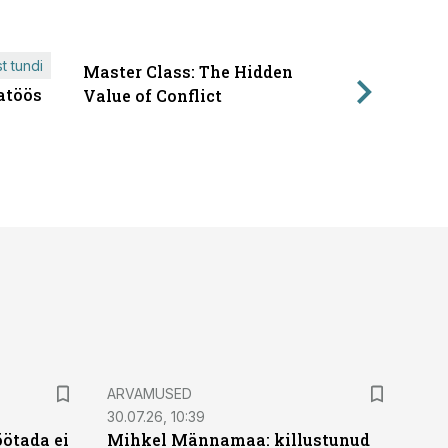
t tundi
Master Class: The Hidden
ÄRIPÄEVA 
atöös
Läbirääk
Value of Conflict
ARVAMUSED
30.07.26, 10:39
öötada ei
Mihkel Männamaa: killustunud