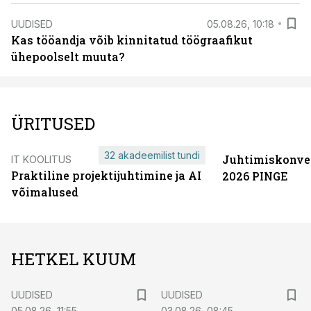
UUDISED
05.08.26, 10:18
Kas tööandja võib kinnitatud töögraafikut
ühepoolselt muuta?
ÜRITUSED
32 akadeemilist tundi
Juhtimiskonve
IT KOOLITUS
Praktiline projektijuhtimine ja AI
2026 PINGE
võimalused
HETKEL KUUM
UUDISED
UUDISED
05.08.26, 11:55
03.08.26, 08:45