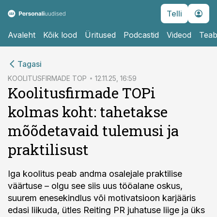
Telli
Avaleht
Kõik lood
Üritused
Podcastid
Videod
Teab
cebook
Tagasi
Twitter)
KOOLITUSFIRMADE TOP
12.11.25, 16:59
Koolitusfirmade TOPi
kedIn
kolmas koht: tahetakse
ail
mõõdetavaid tulemusi ja
k
praktilisust
Iga koolitus peab andma osalejale praktilise
väärtuse – olgu see siis uus tööalane oskus,
suurem enesekindlus või motivatsioon karjääris
edasi liikuda, ütles Reiting PR juhatuse liige ja üks