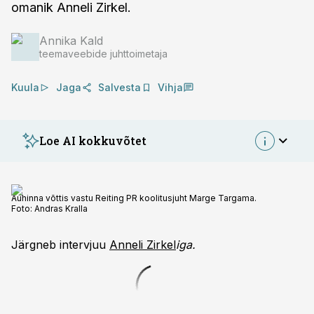
omanik Anneli Zirkel.
Annika Kald
teemaveebide juhttoimetaja
Kuula
Jaga
Salvesta
Vihja
Loe AI kokkuvõtet
Auhinna võttis vastu Reiting PR koolitusjuht Marge Targama.
Foto:
Andras Kralla
Järgneb intervjuu
Anneli Zirkel
iga.