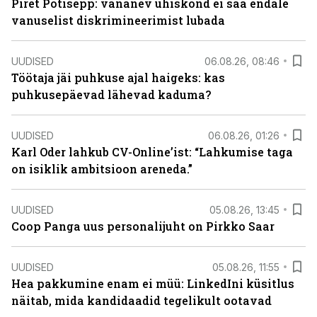
Piret Potisepp: vananev ühiskond ei saa endale
vanuselist diskrimineerimist lubada
UUDISED
06.08.26, 08:46
Töötaja jäi puhkuse ajal haigeks: kas
puhkusepäevad lähevad kaduma?
UUDISED
06.08.26, 01:26
Karl Oder lahkub CV-Online’ist: “Lahkumise taga
on isiklik ambitsioon areneda.”
UUDISED
05.08.26, 13:45
Coop Panga uus personalijuht on Pirkko Saar
UUDISED
05.08.26, 11:55
Hea pakkumine enam ei müü: LinkedIni küsitlus
näitab, mida kandidaadid tegelikult ootavad