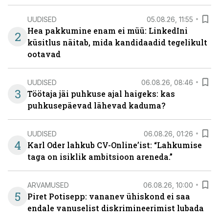
UUDISED
05.08.26, 11:55
Hea pakkumine enam ei müü: LinkedIni
2
küsitlus näitab, mida kandidaadid tegelikult
ootavad
UUDISED
06.08.26, 08:46
3
Töötaja jäi puhkuse ajal haigeks: kas
puhkusepäevad lähevad kaduma?
UUDISED
06.08.26, 01:26
4
Karl Oder lahkub CV-Online’ist: “Lahkumise
taga on isiklik ambitsioon areneda.”
ARVAMUSED
06.08.26, 10:00
5
Piret Potisepp: vananev ühiskond ei saa
endale vanuselist diskrimineerimist lubada