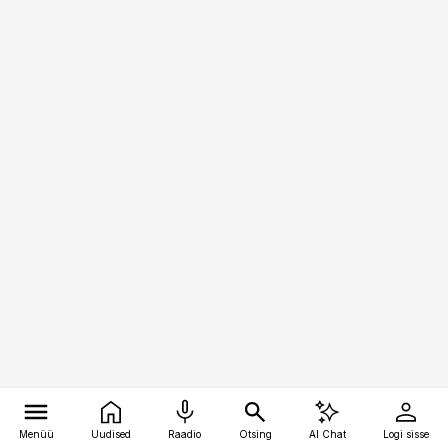
Menüü
Uudised
Raadio
Otsing
AI Chat
Logi sisse