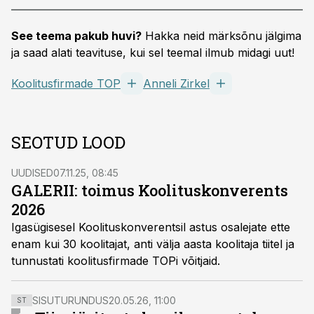
See teema pakub huvi?
Hakka neid märksõnu jälgima
ja saad alati teavituse, kui sel teemal ilmub midagi uut!
Koolitusfirmade TOP
Anneli Zirkel
SEOTUD LOOD
UUDISED
07.11.25, 08:45
GALERII: toimus Koolituskonverents
2026
Igasügisesel Koolituskonverentsil astus osalejate ette
enam kui 30 koolitajat, anti välja aasta koolitaja tiitel ja
tunnustati koolitusfirmade TOPi võitjaid.
SISUTURUNDUS
20.05.26, 11:00
ST