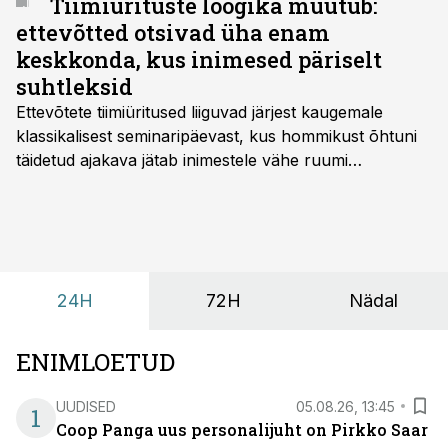
Tiimiürituste loogika muutub:
ettevõtted otsivad üha enam
keskkonda, kus inimesed päriselt
suhtleksid
Ettevõtete tiimiüritused liiguvad järjest kaugemale
klassikalisest seminaripäevast, kus hommikust õhtuni
täidetud ajakava jätab inimestele vähe ruumi
omavaheliseks suhtluseks. Saates “Lõunapaus”
räägitakse, miks otsivad ettevõtted üha enam paikasid,
kus keskkond ise aitaks inimesed töörežiimist välja
tuua ning looks võimaluse rahulikumaks ja
sisulisemaks koosolemiseks.
24H
72H
Nädal
ENIMLOETUD
UUDISED
05.08.26, 13:45
1
Coop Panga uus personalijuht on Pirkko Saar