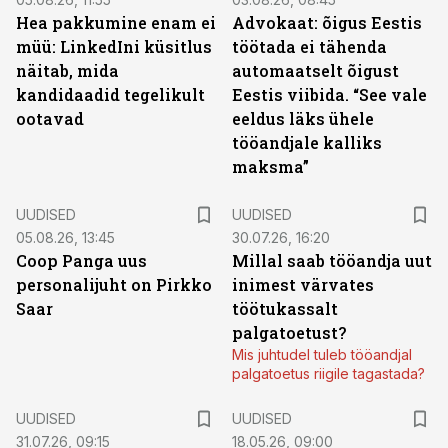
Hea pakkumine enam ei
Advokaat: õigus Eestis
müü: LinkedIni küsitlus
töötada ei tähenda
näitab, mida
automaatselt õigust
kandidaadid tegelikult
Eestis viibida. “See vale
ootavad
eeldus läks ühele
tööandjale kalliks
maksma”
UUDISED
UUDISED
05.08.26, 13:45
30.07.26, 16:20
Coop Panga uus
Millal saab tööandja uut
personalijuht on Pirkko
inimest värvates
Saar
töötukassalt
palgatoetust?
Mis juhtudel tuleb tööandjal
palgatoetus riigile tagastada?
UUDISED
UUDISED
31.07.26, 09:15
18.05.26, 09:00