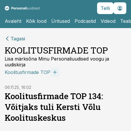
Telli
Avaleht
Kõik lood
Üritused
Podcastid
Videod
Teab
Tagasi
KOOLITUSFIRMADE TOP
Lisa märksõna Minu Personaliuudised voogu ja
uudiskirja
Koolitusfirmade TOP
06.11.25, 16:02
Koolitusfirmade TOP 134:
Võitjaks tuli Kersti Võlu
Koolituskeskus