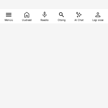
Menüü
Uudised
Raadio
Otsing
AI Chat
Logi sisse
Vana-Lõuna 39/1, 19094 Tallinn
(+372) 667 0111
personaliuudised@personaliuudised.ee
Telli
Reklaam
Firmast
Sisu kasutamisõigused
Ajakirjaniku
eetikakoodeks
Üldtingimused
Privaatsustingimused
Küpsiste poliitika
KKK