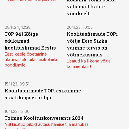
vähemalt kahte
võõrkeelt
08.11.24, 12:38
20.11.23, 10:05
TOP 94 | Kõige
Koolitusfirmade TOPi
edukamad
võitja Eero Sikka:
koolitusfirmad Eestis
vaimne tervis on
Eesti keele õpetamine
võtmeküsimus
ukrainastele aitas esikolmiku
Lisatud ka II koha võitja
poodiumile
kommentaar!
15.11.23, 09:51
Koolitusfirmade TOP: esikümme
staatikaga ei hiilga
10.11.23, 13:06
Toimus Koolituskonverents 2024
NB! Lisatud pildid autasustamiselt ja mahukas