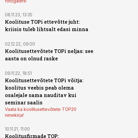
fotogalerii!
08.11.23, 13:35
Koolituse TOPi ettevõtte juht:
kriisis tuleb lihtsalt edasi minna
02.12.22, 09:00
Koolitusettevõtete TOPi neljas: see
aasta on olnud raske
09.11.22, 18:51
Koolitusettevõtete TOPi võitja:
koolitus veebis peab olema
osalejale sama nauditav kui
seminar saalis
Vaata ka koolitusettevõtete TOP20
nimekirja!
10.11.21, 11:00
Koolitusfirmade TOP: