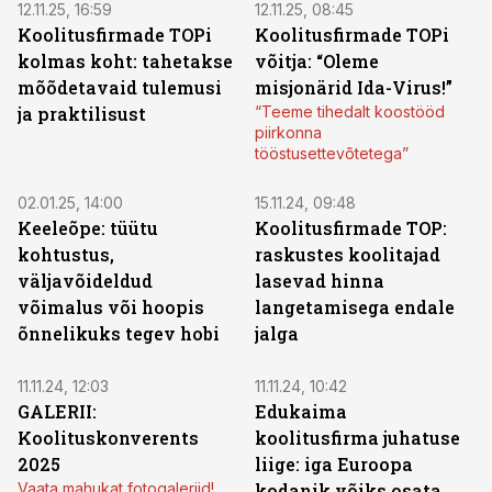
12.11.25, 16:59
12.11.25, 08:45
Koolitusfirmade TOPi
Koolitusfirmade TOPi
kolmas koht: tahetakse
võitja: “Oleme
mõõdetavaid tulemusi
misjonärid Ida-Virus!”
ja praktilisust
“Teeme tihedalt koostööd
piirkonna
tööstusettevõtetega”
02.01.25, 14:00
15.11.24, 09:48
Keeleõpe: tüütu
Koolitusfirmade TOP:
kohtustus,
raskustes koolitajad
väljavõideldud
lasevad hinna
võimalus või hoopis
langetamisega endale
õnnelikuks tegev hobi
jalga
11.11.24, 12:03
11.11.24, 10:42
GALERII:
Edukaima
Koolituskonverents
koolitusfirma juhatuse
2025
liige: iga Euroopa
Vaata mahukat fotogaleriid!
kodanik võiks osata